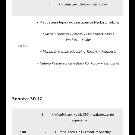
3. + Stanisław Bała od sąsiadów
+ Magdalena Jopek od siostrzeńca Marka z rodziną
+ Marian Drewniak kolegów i koleżanek córki z
Woliczki – Lwów
18.00
+ Marian Drewniak od rodziny Turczyk – Mołdawia
+ Helena Paśkiewcz od rodziny Konkolów – Tarnoszyn
Sobota: 30.12
1. + Władysław Kozik (30) – zakończenie
gregorianki
7.00
2. + Franciszek Goś i zmarli z rodziny