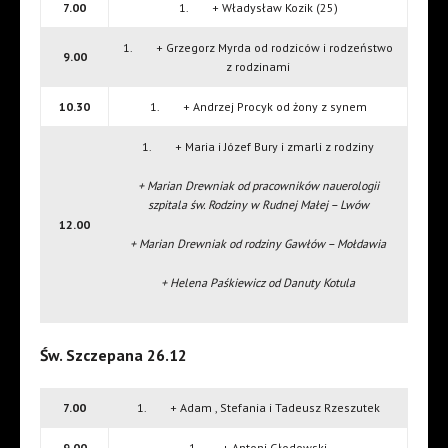
7.00
1. + Władysław Kozik (25)
1. + Grzegorz Myrda od rodziców i rodzeństwo
9.00
z rodzinami
10.30
1. + Andrzej Procyk od żony z synem
1. + Maria i Józef Bury i zmarli z rodziny
+ Marian Drewniak od pracowników nauerologii
szpitala św. Rodziny w Rudnej Małej – Lwów
12.00
+ Marian Drewniak od rodziny Gawłów – Mołdawia
+ Helena Paśkiewicz od Danuty Kotula
Św. Szczepana 26.12
7.00
1. + Adam , Stefania i Tadeusz Rzeszutek
9.00
1. + Antoni Głodowski