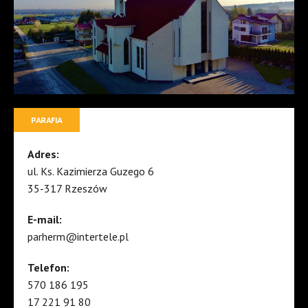
PARAFIA
Adres:
ul. Ks. Kazimierza Guzego 6
35-317 Rzeszów
E-mail:
parherm@intertele.pl
Telefon:
570 186 195
17 221 91 80