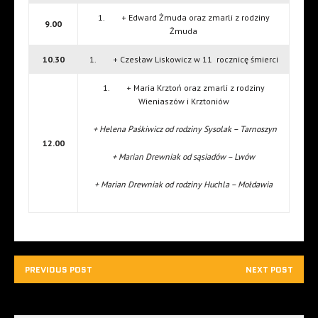
1. + Edward Żmuda oraz zmarli z rodziny
9.00
Żmuda
10.30
1. + Czesław Liskowicz w 11 rocznicę śmierci
1. + Maria Krztoń oraz zmarli z rodziny
Wieniaszów i Krztoniów
+ Helena Paśkiwicz od rodziny Sysolak – Tarnoszyn
12.00
+ Marian Drewniak od sąsiadów – Lwów
+ Marian Drewniak od rodziny Huchla – Mołdawia
PREVIOUS POST
NEXT POST