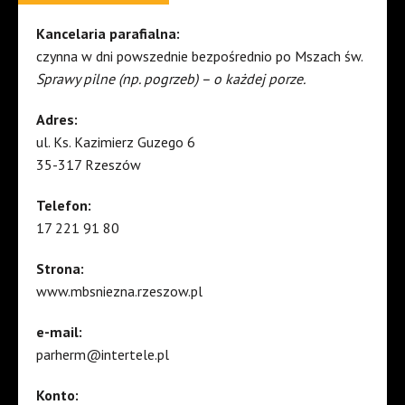
Kancelaria parafialna:
czynna w dni powszednie bezpośrednio po Mszach św.
Sprawy pilne (np. pogrzeb) – o każdej porze.
Adres:
ul. Ks. Kazimierz Guzego 6
35-317 Rzeszów
Telefon:
17 221 91 80
Strona:
www.mbsniezna.rzeszow.pl
e-mail:
parherm@intertele.pl
Konto: