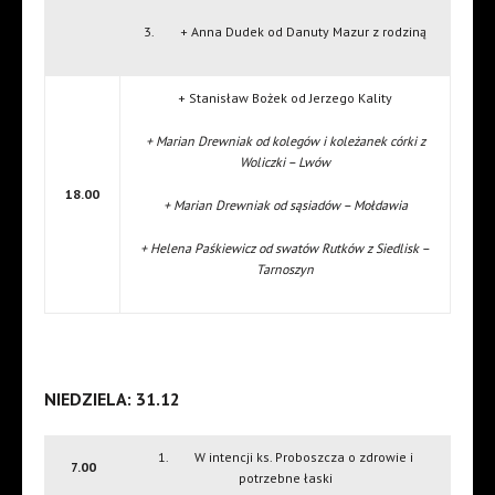
3. + Anna Dudek od Danuty Mazur z rodziną
+ Stanisław Bożek od Jerzego Kality
+ Marian Drewniak od kolegów i koleżanek córki z
Woliczki – Lwów
18.00
+ Marian Drewniak od sąsiadów – Mołdawia
+ Helena Paśkiewicz od swatów Rutków z Siedlisk –
Tarnoszyn
NIEDZIELA: 31.12
1. W intencji ks. Proboszcza o zdrowie i
7.00
potrzebne łaski