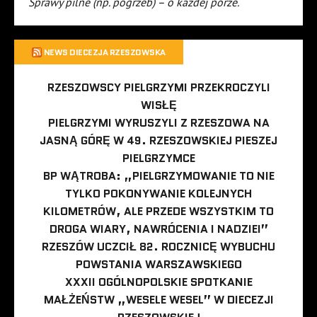
Sprawy pilne (np. pogrzeb) – o każdej porze.
NEWS DIECEZJA RZESZOWSKA
RZESZOWSCY PIELGRZYMI PRZEKROCZYLI
WISŁĘ
PIELGRZYMI WYRUSZYLI Z RZESZOWA NA
JASNĄ GÓRĘ W 49. RZESZOWSKIEJ PIESZEJ
PIELGRZYMCE
BP WĄTROBA: „PIELGRZYMOWANIE TO NIE
TYLKO POKONYWANIE KOLEJNYCH
KILOMETRÓW, ALE PRZEDE WSZYSTKIM TO
DROGA WIARY, NAWRÓCENIA I NADZIEI”
RZESZÓW UCZCIŁ 82. ROCZNICĘ WYBUCHU
POWSTANIA WARSZAWSKIEGO
XXXII OGÓLNOPOLSKIE SPOTKANIE
MAŁŻEŃSTW „WESELE WESEL” W DIECEZJI