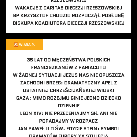
RZESZOWSKIEJ
WAKACJE Z CARITAS DIECEZJI RZESZOWSKIEJ
BP KRZYSZTOF CHUDZIO ROZPOCZĄŁ POSŁUGĘ
BISKUPA KOADIUTORA DIECEZJI RZESZOWSKIEJ
WIARA.PL
35 LAT OD MĘCZEŃSTWA POLSKICH
FRANCISZKANÓW Z PARIACOTO
W ŻADNEJ SYTUACJI JEZUS NAS NIE OPUSZCZA
ZACHODNI BRZEG: DRAMATYCZNY APEL Z
OSTATNIEJ CHRZEŚCIJAŃSKIEJ WIOSKI
GAZA: MIMO ROZEJMU GINIE JEDNO DZIECKO
DZIENNIE
LEON XIV: NIE PRZECENIAJMY SIŁ ANI NIE
POPADAJMY W ROZPACZ
JAN PAWEŁ II O ŚW. EDYCIE STEIN: SYMBOL
DRAMATÓW EUROPY XX STULECIA