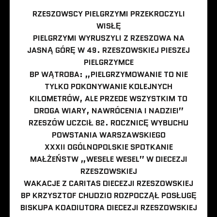
RZESZOWSCY PIELGRZYMI PRZEKROCZYLI
WISŁĘ
PIELGRZYMI WYRUSZYLI Z RZESZOWA NA
JASNĄ GÓRĘ W 49. RZESZOWSKIEJ PIESZEJ
PIELGRZYMCE
BP WĄTROBA: „PIELGRZYMOWANIE TO NIE
TYLKO POKONYWANIE KOLEJNYCH
KILOMETRÓW, ALE PRZEDE WSZYSTKIM TO
DROGA WIARY, NAWRÓCENIA I NADZIEI”
RZESZÓW UCZCIŁ 82. ROCZNICĘ WYBUCHU
POWSTANIA WARSZAWSKIEGO
XXXII OGÓLNOPOLSKIE SPOTKANIE
MAŁŻEŃSTW „WESELE WESEL” W DIECEZJI
RZESZOWSKIEJ
WAKACJE Z CARITAS DIECEZJI RZESZOWSKIEJ
BP KRZYSZTOF CHUDZIO ROZPOCZĄŁ POSŁUGĘ
BISKUPA KOADIUTORA DIECEZJI RZESZOWSKIEJ