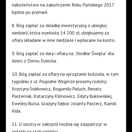
nabożeństwo na zakończenie Roku Pańskiego 2017
będzie po prymarii.
8. Bóg zapłać za składkę inwestycyjną z ubiegłej
niedzieli, która wyniosła 14 200 zł, dziękujemy za
ofiary składane w inne niedziele i wpłacane na konto.
9. Bóg zapłać za dary i ofiary na „Słodkie Święta” dla
dzieci z Domu Dziecka.
10. Bóg zapłać za ofiary na sprzątanie kościoła, w tym
tygodniu z ul. Pogodne Wzgórze prosimy rodziny:
Krystyny Sobkowicz, Bogumiły Paluch, Renaty
Pasternak, Katarzyny Klimowicz, Edyty Bukowskiej,
Eweliny Bulsa, Grażyny Siębor, Jolanty Pasterz, Kamili
Kida.
11. U siostry w zakrystii można się zaopatrzyć w
opłatki na stół wigilijny.