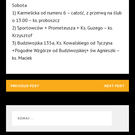
Sobota
1) Karmelicka od numeru 6 – całość, z przerwą na ślub
o 13.00 – ks. proboszcz
2) Sportowców + Prometeusza + Ks. Guzego – ks.
Krzysztof
3) Budziwojska 135a, Ks. Kowalskiego od Tyczyna
+Pogodne Wzgórze od Budziwojskiej+ św. Agnieszki –
ks. Maciek
PREVIOUS POST
NEXT POST