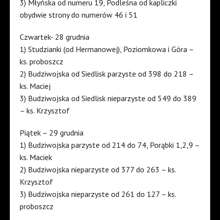
3) Młyńska od numeru 19, Podleśna od kapliczki
obydwie strony do numerów 46 i 51
Czwartek- 28 grudnia
1) Studzianki (od Hermanowej), Poziomkowa i Góra –
ks. proboszcz
2) Budziwojska od Siedlisk parzyste od 398 do 218 –
ks. Maciej
3) Budziwojska od Siedlisk nieparzyste od 549 do 389
– ks. Krzysztof
Piątek – 29 grudnia
1) Budziwojska parzyste od 214 do 74, Porąbki 1,2,9 –
ks. Maciek
2) Budziwojska nieparzyste od 377 do 263 – ks.
Krzysztof
3) Budziwojska nieparzyste od 261 do 127 – ks.
proboszcz