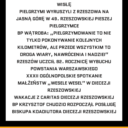
WISŁĘ
PIELGRZYMI WYRUSZYLI Z RZESZOWA NA
JASNĄ GÓRĘ W 49. RZESZOWSKIEJ PIESZEJ
PIELGRZYMCE
BP WĄTROBA: „PIELGRZYMOWANIE TO NIE
TYLKO POKONYWANIE KOLEJNYCH
KILOMETRÓW, ALE PRZEDE WSZYSTKIM TO
DROGA WIARY, NAWRÓCENIA I NADZIEI”
RZESZÓW UCZCIŁ 82. ROCZNICĘ WYBUCHU
POWSTANIA WARSZAWSKIEGO
XXXII OGÓLNOPOLSKIE SPOTKANIE
MAŁŻEŃSTW „WESELE WESEL” W DIECEZJI
RZESZOWSKIEJ
WAKACJE Z CARITAS DIECEZJI RZESZOWSKIEJ
BP KRZYSZTOF CHUDZIO ROZPOCZĄŁ POSŁUGĘ
BISKUPA KOADIUTORA DIECEZJI RZESZOWSKIEJ