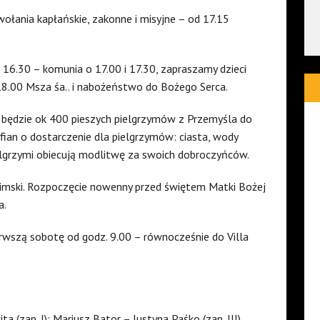
wołania kapłańskie, zakonne i misyjne – od 17.15
d 16.30 – komunia o 17.00 i 17.30, zapraszamy dzieci
8.00 Msza śa.. i nabożeństwo do Bożego Serca.
ić będzie ok 400 pieszych pielgrzymów z Przemyśla do
ian o dostarczenie dla pielgrzymów: ciasta, wody
elgrzymi obiecują modlitwę za swoich dobroczyńców.
atimski. Rozpoczęcie nowenny przed świętem Matki Bożej
a.
erwszą sobotę od godz. 9.00 – równocześnie do Villa
a (zap. I); Mariusz Bator – Justyna Paśko (zap. III).