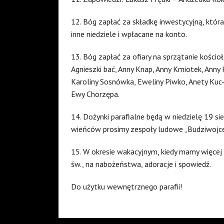
12. Bóg zapłać za składkę inwestycyjną, któr
inne niedziele i wpłacane na konto.
13. Bóg zapłać za ofiary na sprzątanie kościoł
Agnieszki bać, Anny Knap, Anny Kmiotek, Anny 
Karoliny Sosnówka, Eweliny Piwko, Anety Kuc-
Ewy Chorzępa.
14. Dożynki parafialne będą w niedzielę 19 si
wieńców prosimy zespoły ludowe „Budziwojce”
15. W okresie wakacyjnym, kiedy mamy więce
św., na nabożeństwa, adoracje i spowiedź.
Do użytku wewnętrznego parafii!