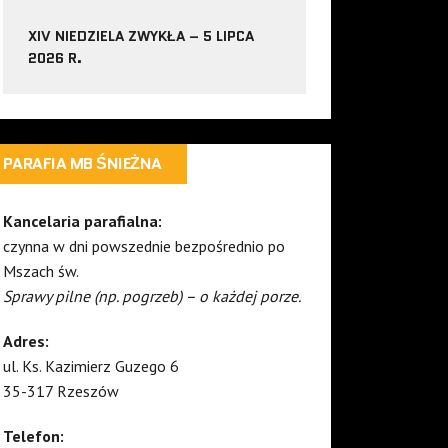
XIV NIEDZIELA ZWYKŁA – 5 LIPCA
2026 R.
PARAFIA MB ŚNIEŻNA
Kancelaria parafialna:
czynna w dni powszednie bezpośrednio po
Mszach św.
Sprawy pilne (np. pogrzeb) – o każdej porze.
Adres:
ul. Ks. Kazimierz Guzego 6
35-317 Rzeszów
Telefon: