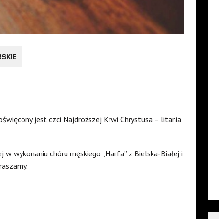
RSKIE
poświęcony jest czci Najdroższej Krwi Chrystusa – litania
nej w wykonaniu chóru męskiego „Harfa” z Bielska-Białej i
praszamy.