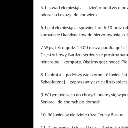
5. I czwartek miesiąca – dzień modlitwy o po
adoracja i okazja do spowiedzi.
6. I piątek miesiąca: spowiedź od 6.30 oraz o
komunijne i kandydatów do bierzmowania, o 1
7. W piątek o godz. 14.00 nasza parafia gośc
Częstochowy. Bardzo serdecznie prosimy paraf
mineralnej i kompotu. Okażmy gościnność. Pi
8. I sobota – po Mszy wieczornej różaniec f
Szkaplerznej – zapraszamy czcicieli szkaplerz
9. W tym miesiącu do chorych udamy się w pi
Seniora i do chorych po domach.
10. Różaniec w niedzielę róża Teresy Basiura.
11. Zapowiedzi: Łukasz Prędki – Andżelika Rokit