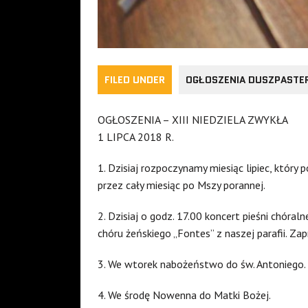
FILED UNDER
OGŁOSZENIA DUSZPASTE
OGŁOSZENIA – XIII NIEDZIELA ZWYKŁA
1 LIPCA 2018 R.
1. Dzisiaj rozpoczynamy miesiąc lipiec, który 
przez cały miesiąc po Mszy porannej.
2. Dzisiaj o godz. 17.00 koncert pieśni chóral
chóru żeńskiego „Fontes” z naszej parafii. Za
3. We wtorek nabożeństwo do św. Antoniego.
4. We środę Nowenna do Matki Bożej.