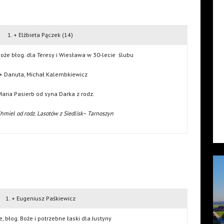
1. + Elżbieta Pączek (14)
Boże błog. dla Teresy i Wiesława w 30-lecie ślubu
 + Danuta, Michał Kalembkiewicz
Maria Pasierb od syna Darka z rodz.
hmiel od rodz. Lasotów z Siedlisk– Tarnoszyn
1. + Eugeniusz Paśkiewicz
e, błog. Boże i potrzebne łaski dla Justyny