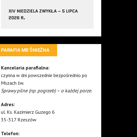
XIV NIEDZIELA ZWYKŁA – 5 LIPCA
2026 R.
PARAFIA MB ŚNIEŻNA
Kancelaria parafialna:
czynna w dni powszednie bezpośrednio po
Mszach św.
Sprawy pilne (np. pogrzeb) – o każdej porze.
Adres:
ul. Ks. Kazimierz Guzego 6
35-317 Rzeszów
Telefon: