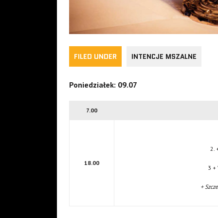
FILED UNDER
INTENCJE MSZALNE
Poniedziałek: 09.07
7.00
2. 
18.00
3 +
+ Szcz