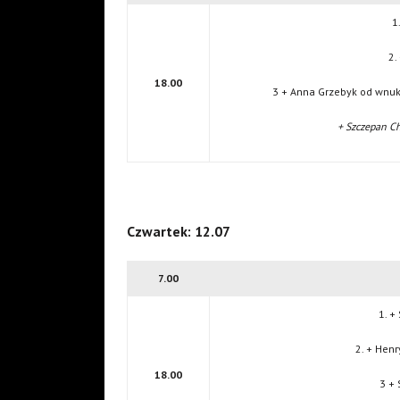
1
2.
18.00
3 + Anna Grzebyk od wnuk
+ Szczepan Ch
Czwartek: 12.07
7.00
1. +
2. + Henr
18.00
3 + 