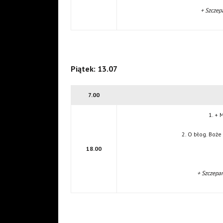
+ Szczep
Piątek: 13.07
7.00
1. + 
2. O błog. Boże
18.00
+ Szczepa