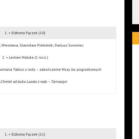
1. + Elżbieta Pączek (10)
; Wiesława, Stanisław Piekiełek; Dariusz Surowiec
2. + Lesław Matuła (1 rocz.)
 Romana Tabisz z rodz. – zakończenie Mszy św. pogrzebowych
Chmiel od Jacka Lasota z rodz. – Tarnoszyn
1. + Elżbieta Pączek (11)