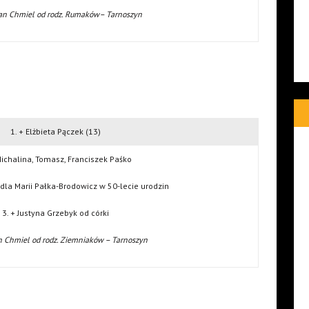
an Chmiel od rodz. Rumaków– Tarnoszyn
1. + Elżbieta Pączek (13)
Michalina, Tomasz, Franciszek Paśko
 dla Marii Pałka-Brodowicz w 50-lecie urodzin
3. + Justyna Grzebyk od córki
n Chmiel od rodz. Ziemniaków – Tarnoszyn