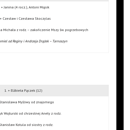
. + Janina (4 rocz.), Antoni Miąsik
 + Czesław i Czesława Skoczylas
a Michała z rodz. – zakończenie Mszy św. pogrzebowych
miel od Reginy i Andrzeja Drążek – Tarnoszyn
1. + Elżbieta Pączek (12)
 Stanisława Myśliwy od znajomego
yk Wojturski od chrzestnej Anety z rodz.
Stanisław Kotula od siostry z rodz.