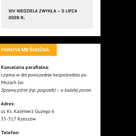
XIV NIEDZIELA ZWYKŁA – 5 LIPCA
2026 R.
PARAFIA MB ŚNIEŻNA
Kancelaria parafialna:
czynna w dni powszednie bezpośrednio po
Mszach św.
Sprawy pilne (np. pogrzeb) – o każdej porze.
Adres:
ul. Ks. Kazimierz Guzego 6
35-317 Rzeszów
Telefon: