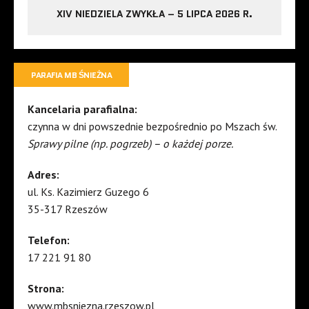
XIV NIEDZIELA ZWYKŁA – 5 LIPCA 2026 R.
PARAFIA MB ŚNIEŻNA
Kancelaria parafialna:
czynna w dni powszednie bezpośrednio po Mszach św.
Sprawy pilne (np. pogrzeb) – o każdej porze.
Adres:
ul. Ks. Kazimierz Guzego 6
35-317 Rzeszów
Telefon:
17 221 91 80
Strona:
www.mbsniezna.rzeszow.pl