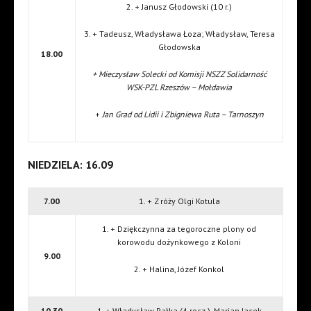
2. + Janusz Głodowski (10 r.)
3. + Tadeusz, Władysława Łoza; Władysław, Teresa
Głodowska
18.00
+ Mieczysław Solecki od Komisji NSZZ Solidarność
WSK-PZL Rzeszów – Mołdawia
+
Jan Grad od Lidii i Zbigniewa Ruta – Tarnoszyn
NIEDZIELA: 16.09
7.00
1. + Z róży Olgi Kotula
1. + Dziękczynna za tegoroczne plony od
korowodu dożynkowego z Koloni
9.00
2. + Halina, Józef Konkol
10.30
1. + Władysław Pałka (4 rocz.), Marian Jacek