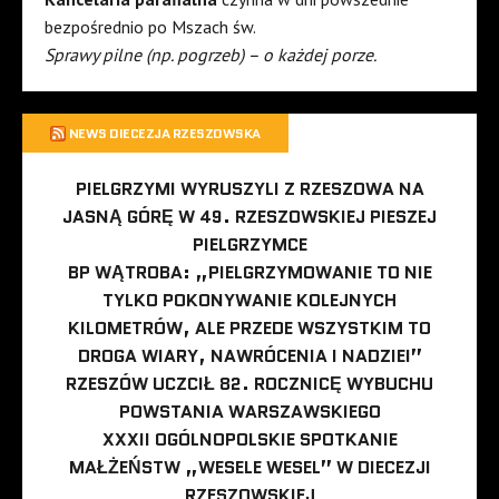
bezpośrednio po Mszach św.
Sprawy pilne (np. pogrzeb) – o każdej porze.
NEWS DIECEZJA RZESZOWSKA
PIELGRZYMI WYRUSZYLI Z RZESZOWA NA
JASNĄ GÓRĘ W 49. RZESZOWSKIEJ PIESZEJ
PIELGRZYMCE
BP WĄTROBA: „PIELGRZYMOWANIE TO NIE
TYLKO POKONYWANIE KOLEJNYCH
KILOMETRÓW, ALE PRZEDE WSZYSTKIM TO
DROGA WIARY, NAWRÓCENIA I NADZIEI”
RZESZÓW UCZCIŁ 82. ROCZNICĘ WYBUCHU
POWSTANIA WARSZAWSKIEGO
XXXII OGÓLNOPOLSKIE SPOTKANIE
MAŁŻEŃSTW „WESELE WESEL” W DIECEZJI
RZESZOWSKIEJ