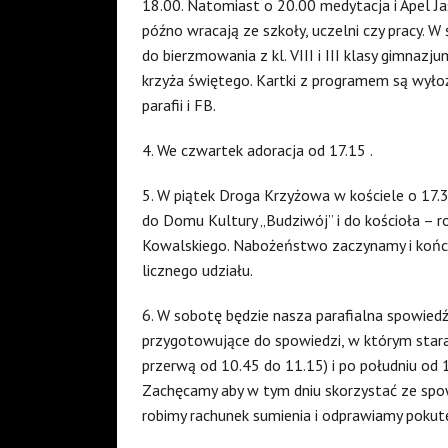
18.00. Natomiast o 20.00 medytacja i Apel Ja
późno wracają ze szkoły, uczelni czy pracy. 
do bierzmowania z kl. VIII i III klasy gimnazj
krzyża świętego. Kartki z programem są wyłoż
parafii i FB.
4. We czwartek adoracja od 17.15 .
5. W piątek Droga Krzyżowa w kościele o 17.30
do Domu Kultury „Budziwój” i do kościoła – ro
Kowalskiego. Nabożeństwo zaczynamy i końc
licznego udziału.
6. W sobotę będzie nasza parafialna spowie
przygotowujące do spowiedzi, w którym stara
przerwą od 10.45 do 11.15) i po południu od 
Zachęcamy aby w tym dniu skorzystać ze spow
robimy rachunek sumienia i odprawiamy pokut