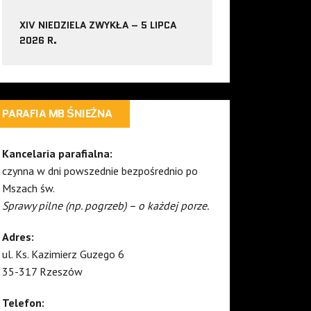
XIV NIEDZIELA ZWYKŁA – 5 LIPCA
2026 R.
PARAFIA MB ŚNIEŻNA
Kancelaria parafialna:
czynna w dni powszednie bezpośrednio po
Mszach św.
Sprawy pilne (np. pogrzeb) – o każdej porze.
Adres:
ul. Ks. Kazimierz Guzego 6
35-317 Rzeszów
Telefon: