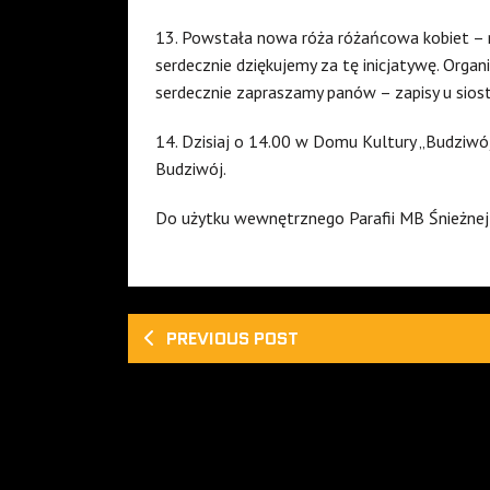
13. Powstała nowa róża różańcowa kobiet – n
serdecznie dziękujemy za tę inicjatywę. Orga
serdecznie zapraszamy panów – zapisy u siostr
14. Dzisiaj o 14.00 w Domu Kultury „Budziwó
Budziwój.
Do użytku wewnętrznego Parafii MB Śnieżne
PREVIOUS POST