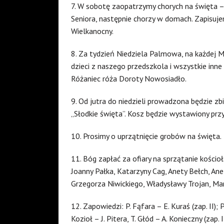
7. W sobotę zaopatrzymy chorych na święta – p
Seniora, następnie chorzy w domach. Zapisuj
Wielkanocny.
8. Za tydzień Niedziela Palmowa, na każdej 
dzieci z naszego przedszkola i wszystkie inne
Różaniec róża Doroty Nowosiadło.
9. Od jutra do niedzieli prowadzona będzie zb
„Słodkie święta”. Kosz będzie wystawiony przy
10. Prosimy o uprzątnięcie grobów na święta.
11. Bóg zapłać za ofiary na sprzątanie kościo
Joanny Pałka, Katarzyny Cag, Anety Bełch, A
Grzegorza Niwickiego, Władysławy Trojan, Marz
12. Zapowiedzi: P. Fąfara – E. Kuraś (zap. II); 
Kozioł – J. Pitera, T. Głód – A. Konieczny (zap. II