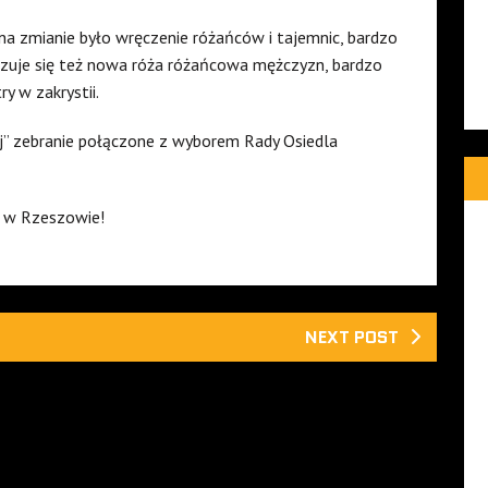
a zmianie było wręczenie różańców i tajemnic, bardzo
nizuje się też nowa róża różańcowa mężczyzn, bardzo
y w zakrystii.
j” zebranie połączone z wyborem Rady Osiedla
j w Rzeszowie!
NEXT POST