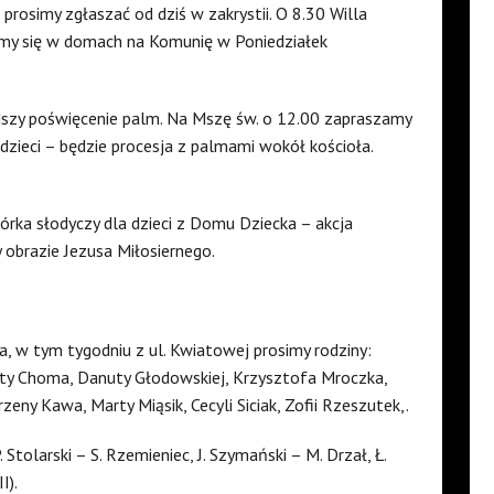
rosimy zgłaszać od dziś w zakrystii. O 8.30 Willa
emy się w domach na Komunię w Poniedziałek
Mszy poświęcenie palm. Na Mszę św. o 12.00 zapraszamy
 dzieci – będzie procesja z palmami wokół kościoła.
iórka słodyczy dla dzieci z Domu Dziecka – akcja
 obrazie Jezusa Miłosiernego.
ła, w tym tygodniu z ul. Kwiatowej prosimy rodziny:
nety Choma, Danuty Głodowskiej, Krzysztofa Mroczka,
eny Kawa, Marty Miąsik, Cecyli Siciak, Zofii Rzeszutek,.
P. Stolarski – S. Rzemieniec, J. Szymański – M. Drzał, Ł.
I).