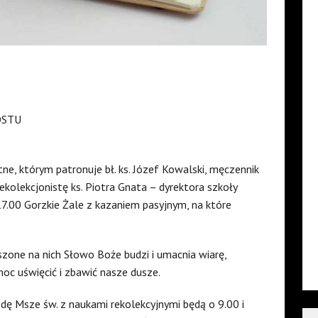
OSTU
ne, którym patronuje bł. ks. Józef Kowalski, męczennik
ekolekcjonistę ks. Piotra Gnata – dyrektora szkoły
7.00 Gorzkie Żale z kazaniem pasyjnym, na które
szone na nich Słowo Boże budzi i umacnia wiarę,
moc uświęcić i zbawić nasze dusze.
rodę Msze św. z naukami rekolekcyjnymi będą o 9.00 i