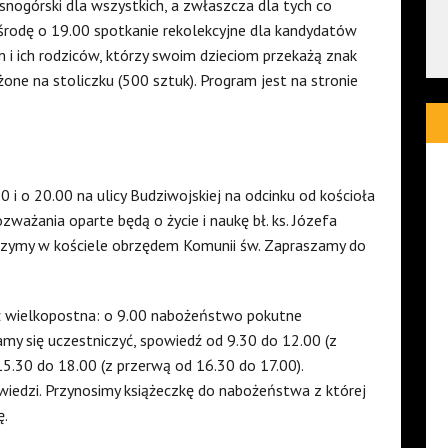
snogórski dla wszystkich, a zwłaszcza dla tych co
W środę o 19.00 spotkanie rekolekcyjne dla kandydatów
um i ich rodziców, którzy swoim dzieciom przekażą znak
one na stoliczku (500 sztuk). Program jest na stronie
 i o 20.00 na ulicy Budziwojskiej na odcinku od kościoła
zważania oparte będą o życie i naukę bł. ks. Józefa
zymy w kościele obrzędem Komunii św. Zapraszamy do
dź wielkopostna: o 9.00 nabożeństwo pokutne
my się uczestniczyć, spowiedź od 9.30 do 12.00 (z
15.30 do 18.00 (z przerwą od 16.30 do 17.00).
iedzi. Przynosimy książeczkę do nabożeństwa z której
ę.