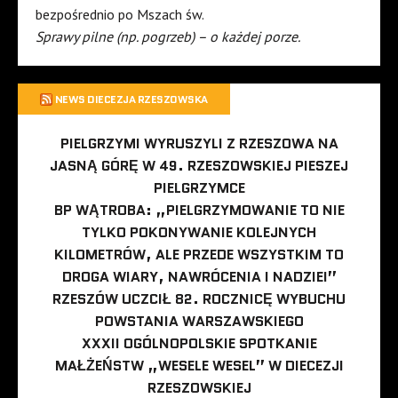
bezpośrednio po Mszach św.
Sprawy pilne (np. pogrzeb) – o każdej porze.
NEWS DIECEZJA RZESZOWSKA
PIELGRZYMI WYRUSZYLI Z RZESZOWA NA
JASNĄ GÓRĘ W 49. RZESZOWSKIEJ PIESZEJ
PIELGRZYMCE
BP WĄTROBA: „PIELGRZYMOWANIE TO NIE
TYLKO POKONYWANIE KOLEJNYCH
KILOMETRÓW, ALE PRZEDE WSZYSTKIM TO
DROGA WIARY, NAWRÓCENIA I NADZIEI”
RZESZÓW UCZCIŁ 82. ROCZNICĘ WYBUCHU
POWSTANIA WARSZAWSKIEGO
XXXII OGÓLNOPOLSKIE SPOTKANIE
MAŁŻEŃSTW „WESELE WESEL” W DIECEZJI
RZESZOWSKIEJ