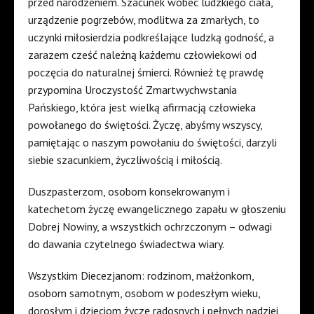
przed narodzeniem. Szacunek wobec ludzkiego ciała,
urządzenie pogrzebów, modlitwa za zmarłych, to
uczynki miłosierdzia podkreślające ludzką godność, a
zarazem cześć należną każdemu człowiekowi od
poczęcia do naturalnej śmierci. Również tę prawdę
przypomina Uroczystość Zmartwychwstania
Pańskiego, która jest wielką afirmacją człowieka
powołanego do świętości. Życzę, abyśmy wszyscy,
pamiętając o naszym powołaniu do świętości, darzyli
siebie szacunkiem, życzliwością i miłością.
Duszpasterzom, osobom konsekrowanym i
katechetom życzę ewangelicznego zapału w głoszeniu
Dobrej Nowiny, a wszystkich ochrzczonym – odwagi
do dawania czytelnego świadectwa wiary.
Wszystkim Diecezjanom: rodzinom, małżonkom,
osobom samotnym, osobom w podeszłym wieku,
dorosłym i dzieciom życzę radosnych i pełnych nadziei