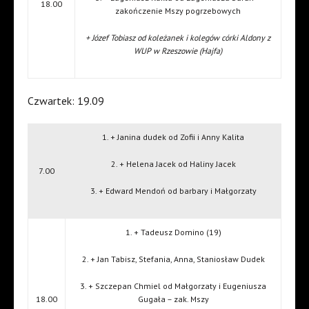
18.00
zakończenie Mszy pogrzebowych
+ Józef Tobiasz od koleżanek i kolegów córki Aldony z
WUP w Rzeszowie (Hajfa)
Czwartek: 19.09
1. + Janina dudek od Zofii i Anny Kalita
2. + Helena Jacek od Haliny Jacek
7.00
3. + Edward Mendoń od barbary i Małgorzaty
1. + Tadeusz Domino (19)
2. + Jan Tabisz, Stefania, Anna, Staniosław Dudek
3. + Szczepan Chmiel od Małgorzaty i Eugeniusza
18.00
Gugała – zak. Mszy