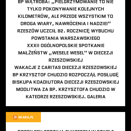
BP WĄTROBA: „PIELGRZYMOWANIE TO NIE
TYLKO POKONYWANIE KOLEJNYCH
KILOMETRÓW, ALE PRZEDE WSZYSTKIM TO
DROGA WIARY, NAWRÓCENIA I NADZIEI”
RZESZÓW UCZCIŁ 82. ROCZNICĘ WYBUCHU
POWSTANIA WARSZAWSKIEGO
XXXII OGÓLNOPOLSKIE SPOTKANIE
MAŁŻEŃSTW „WESELE WESEL” W DIECEZJI
RZESZOWSKIEJ
WAKACJE Z CARITAS DIECEZJI RZESZOWSKIEJ
BP KRZYSZTOF CHUDZIO ROZPOCZĄŁ POSŁUGĘ
BISKUPA KOADIUTORA DIECEZJI RZESZOWSKIEJ
MODLITWA ZA BP. KRZYSZTOFA CHUDZIO W
KATEDRZE RZESZOWSKIEJ. GALERIA
WIARA.PL