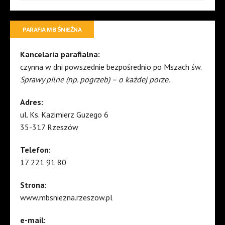
PARAFIA MB ŚNIEŻNA
Kancelaria parafialna:
czynna w dni powszednie bezpośrednio po Mszach św.
Sprawy pilne (np. pogrzeb) – o każdej porze.
Adres:
ul. Ks. Kazimierz Guzego 6
35-317 Rzeszów
Telefon:
17 221 91 80
Strona:
www.mbsniezna.rzeszow.pl
e-mail: