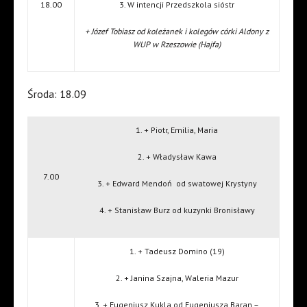
18.00
3. W intencji Przedszkola sióstr
+ Józef Tobiasz od koleżanek i kolegów córki Aldony z
WUP w Rzeszowie (Hajfa)
Środa: 18.09
1. + Piotr, Emilia, Maria
2. + Władysław Kawa
7.00
3. + Edward Mendoń od swatowej Krystyny
4. + Stanisław Burz od kuzynki Bronisławy
1. + Tadeusz Domino (19)
2. + Janina Szajna, Waleria Mazur
3. + Eugeniusz Kukla od Eugeniusza Baran –