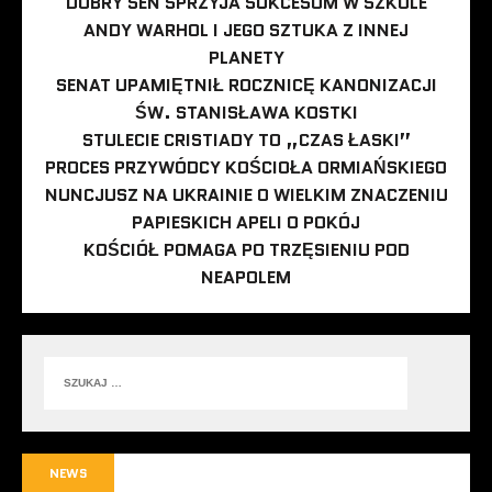
DOBRY SEN SPRZYJA SUKCESOM W SZKOLE
ANDY WARHOL I JEGO SZTUKA Z INNEJ
PLANETY
SENAT UPAMIĘTNIŁ ROCZNICĘ KANONIZACJI
ŚW. STANISŁAWA KOSTKI
STULECIE CRISTIADY TO „CZAS ŁASKI”
PROCES PRZYWÓDCY KOŚCIOŁA ORMIAŃSKIEGO
NUNCJUSZ NA UKRAINIE O WIELKIM ZNACZENIU
PAPIESKICH APELI O POKÓJ
KOŚCIÓŁ POMAGA PO TRZĘSIENIU POD
NEAPOLEM
NEWS