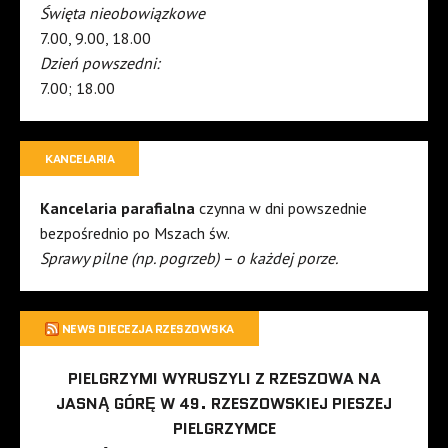
Święta nieobowiązkowe
7.00, 9.00, 18.00
Dzień powszedni:
7.00; 18.00
KANCELARIA
Kancelaria parafialna
czynna w dni powszednie
bezpośrednio po Mszach św.
Sprawy pilne (np. pogrzeb) – o każdej porze.
NEWS DIECEZJA RZESZOWSKA
PIELGRZYMI WYRUSZYLI Z RZESZOWA NA
JASNĄ GÓRĘ W 49. RZESZOWSKIEJ PIESZEJ
PIELGRZYMCE