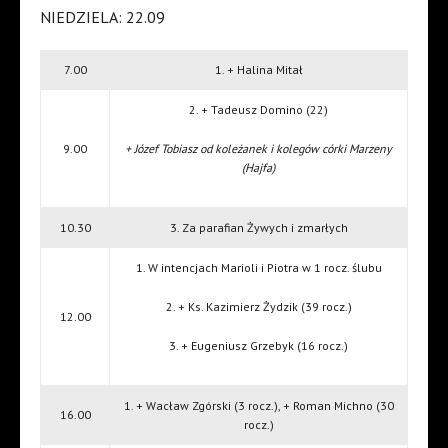
NIEDZIELA: 22.09
7.00
1. + Halina Mitał
2. + Tadeusz Domino (22)
9.00
+ Józef Tobiasz od koleżanek i kolegów córki Marzeny
(Hajfa)
10.30
3. Za parafian Żywych i zmarłych
1. W intencjach Marioli i Piotra w 1 rocz. ślubu
2. + Ks. Kazimierz Żydzik (39 rocz.)
12.00
3. + Eugeniusz Grzebyk (16 rocz.)
1. + Wacław Zgórski (3 rocz.), + Roman Michno (30
16.00
rocz.)