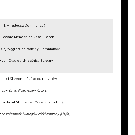
1. + Tadeusz Domino (25)
+ Edward Mendoń od Rozalii Jacek
aciej Węglarz od rodziny Ziemniaków
 + Jan Grad od chrześnicy Barbary
 Jacek i Sławomir Paśko od rodziców
2. + Zofia, Władysław Kołwa
a Najda od Stanisława Wyskiel z rodziną
z od koleżanek i kolegów córki Marzeny (Hajfa)