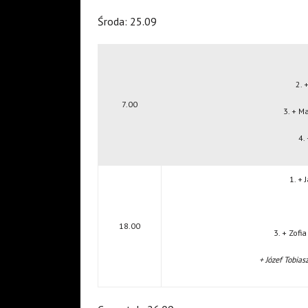
Środa: 25.09
2. 
7.00
3. + M
4.
1. +
18.00
3. + Zofi
+ Józef Tobias