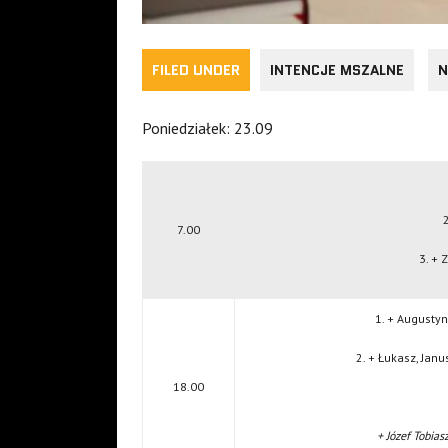
FILED UNDER
INTENCJE MSZALNE
N
Poniedziałek: 23.09
2
7.00
3. + 
1. + Augustyn
2. + Łukasz, Janu
18.00
+ Józef Tobias