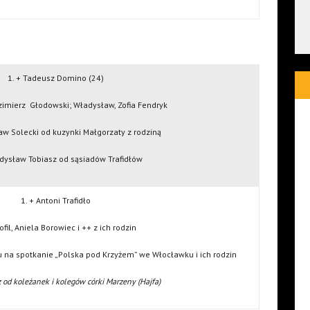
1. + Tadeusz Domino (24)
azimierz Głodowski; Władysław, Zofia Fendryk
ław Solecki od kuzynki Małgorzaty z rodziną
adysław Tobiasz od sąsiadów Trafidłów
1. + Antoni Trafidło
ofil, Aniela Borowiec i ++ z ich rodzin
u na spotkanie „Polska pod Krzyżem” we Włocławku i ich rodzin
z od koleżanek i kolegów córki Marzeny (Hajfa)