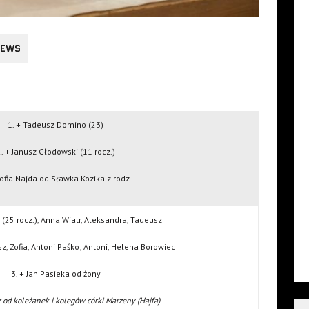
EWS
1. + Tadeusz Domino (23)
. + Janusz Głodowski (11 rocz.)
Zofia Najda od Sławka Kozika z rodz.
 (25 rocz.), Anna Wiatr, Aleksandra, Tadeusz
sz, Zofia, Antoni Paśko; Antoni, Helena Borowiec
3. + Jan Pasieka od żony
z od koleżanek i kolegów córki Marzeny (Hajfa)