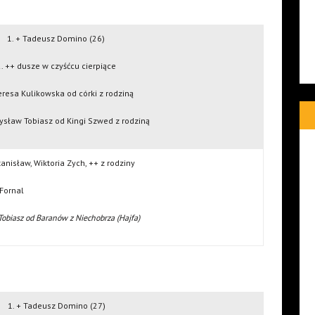
1. + Tadeusz Domino (26)
. ++ dusze w czyśćcu cierpiące
Teresa Kulikowska od córki z rodziną
ysław Tobiasz od Kingi Szwed z rodziną
tanisław, Wiktoria Zych, ++ z rodziny
+ Kamil Fornal
 Tobiasz od Baranów z Niechobrza (Hajfa)
1. + Tadeusz Domino (27)