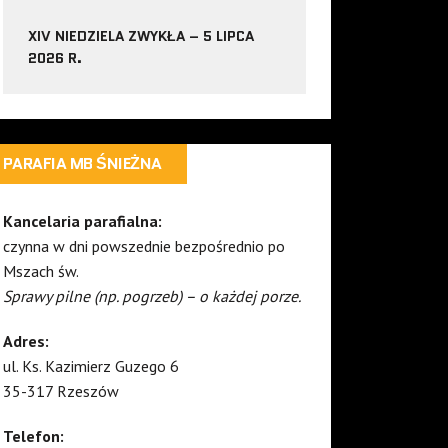
XIV NIEDZIELA ZWYKŁA – 5 LIPCA
2026 R.
PARAFIA MB ŚNIEŻNA
Kancelaria parafialna:
czynna w dni powszednie bezpośrednio po
Mszach św.
Sprawy pilne (np. pogrzeb) – o każdej porze.
Adres:
ul. Ks. Kazimierz Guzego 6
35-317 Rzeszów
Telefon: