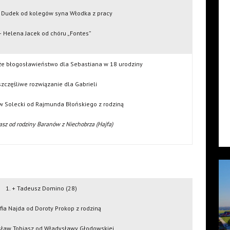
a Dudek od kolegów syna Włodka z pracy
 + Helena Jacek od chóru „Fontes”
oże błogosławieństwo dla Sebastiana w 18 urodziny
szczęśliwe rozwiązanie dla Gabrieli
aw Solecki od Rajmunda Błońskiego z rodziną
iasz od rodziny Baranów z Niechobrza (Hajfa)
1. + Tadeusz Domino (28)
ofia Najda od Doroty Prokop z rodziną
sław Tobiasz od Władysławy Głodowskiej