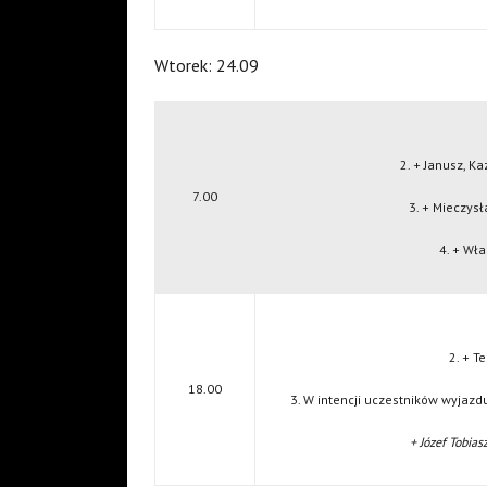
Wtorek: 24.09
2. + Janusz, K
7.00
3. + Mieczys
4. + Wł
2. + Te
18.00
3. W intencji uczestników wyjazd
+ Józef Tobias