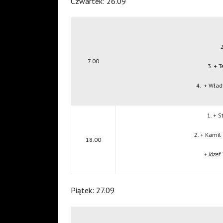
Czwartek: 26.09
2
7.00
3. + 
4. + Wład
1. + S
2. 
18.00
+ Józef
Piątek: 27.09