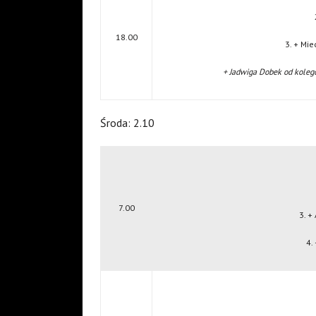
18.00
3. + Mi
+ Jadwiga Dobek od koleg
Środa: 2.10
7.00
3. +
4.