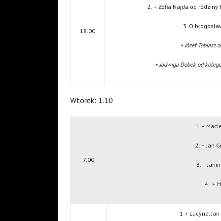
2. + Zofia Najda od rodzin
3. O błogosła
18.00
+ Józef Tobiasz 
+ Jadwiga Dobek od kolegó
Wtorek: 1.10
1. + Maci
2. + Jan 
7.00
3. + Jani
4.
+ H
1 + Lucyna, Jan