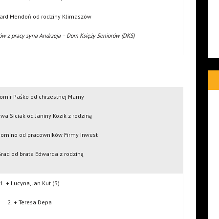
ward Mendoń od rodziny Klimaszów
ów z pracy syna Andrzeja – Dom Księży Seniorów (DKS)
womir Paśko od chrzestnej Mamy
awa Siciak od Janiny Kozik z rodziną
Domino od pracowników Firmy Inwest
 Grad od brata Edwarda z rodziną
1. + Lucyna, Jan Kut (3)
2. + Teresa Depa