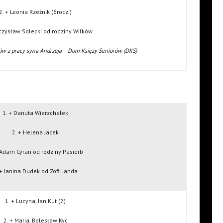
2. + Leonia Rzeźnik (6rocz.)
eczysław Solecki od rodziny Wilków
ów z pracy syna Andrzeja – Dom Księży Seniorów (DKS)
1. + Danuta Wierzchałek
2. + Helena Jacek
 Adam Cyran od rodziny Pasierb
 + Janina Dudek od Zofii Janda
1. + Lucyna, Jan Kut (2)
2. + Maria, Bolesław Kyc