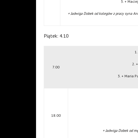
3. + Maci
+ Jadwiga Dobek od kolegów z pracy syna An
Piątek: 4.10
1.
2. 
7.00
3. + Maria 
18.00
+ Jadwiga Dobek od mę