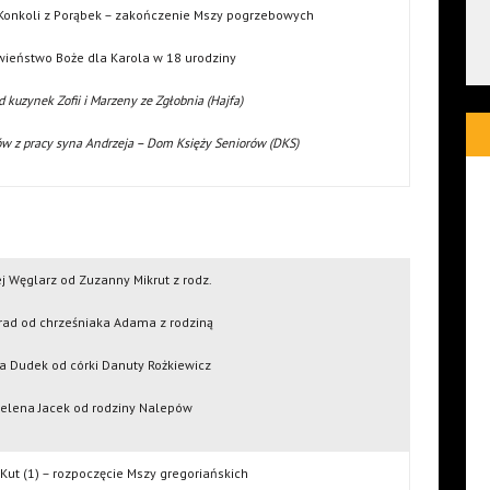
y Konkoli z Porąbek – zakończenie Mszy pogrzebowych
wieństwo Boże dla Karola w 18 urodziny
od kuzynek Zofii i Marzeny ze Zgłobnia (Hajfa)
w z pracy syna Andrzeja – Dom Księży Seniorów (DKS)
ej Węglarz od Zuzanny Mikrut z rodz.
Grad od chrześniaka Adama z rodziną
na Dudek od córki Danuty Rożkiewicz
elena Jacek od rodziny Nalepów
 Kut (1) – rozpoczęcie Mszy gregoriańskich