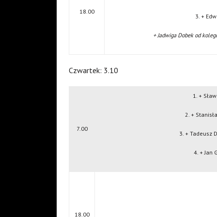
18.00
3. + Ed
+ Jadwiga Dobek od koleg
Czwartek: 3.10
1. + Sła
2. + Stanisł
7.00
3. + Tadeusz 
4. + Jan
18.00