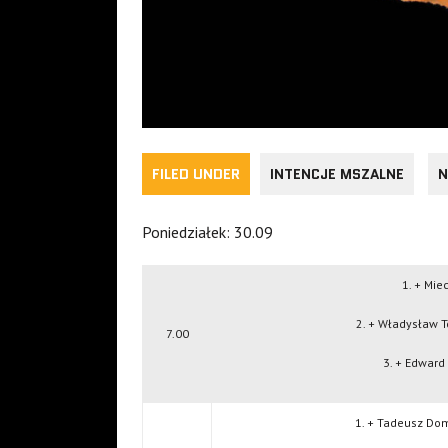
FILED UNDER
INTENCJE MSZALNE
N
Poniedziałek: 30.09
1. + Mie
2. + Władysław T
7.00
3. + Edward
1. + Tadeusz Dom