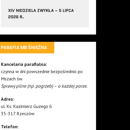
XIV NIEDZIELA ZWYKŁA – 5 LIPCA
2026 R.
PARAFIA MB ŚNIEŻNA
Kancelaria parafialna:
czynna w dni powszednie bezpośrednio po
Mszach św.
Sprawy pilne (np. pogrzeb) – o każdej porze.
Adres:
ul. Ks. Kazimierz Guzego 6
35-317 Rzeszów
Telefon: