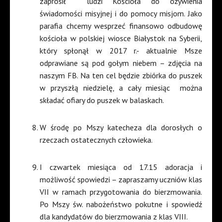
zaprosił
ludzi Kościoła do ożywienia
świadomości misyjnej i do pomocy misjom. Jako
parafia chcemy wesprzeć finansowo odbudowę
kościoła w polskiej wiosce Białystok na Syberii,
który spłonął w 2017 r.- aktualnie Msze
odprawiane są pod gołym niebem – zdjęcia na
naszym FB. Na ten cel będzie zbiórka do puszek
w przyszłą niedzielę, a cały miesiąc
można
składać ofiary do puszek w balaskach.
W środę po Mszy katecheza dla dorosłych o
rzeczach ostatecznych człowieka.
I czwartek miesiąca od 17.15 adoracja i
możliwość spowiedzi – zapraszamy uczniów klas
VII w ramach przygotowania do bierzmowania.
Po Mszy św. nabożeństwo pokutne i spowiedź
dla kandydatów do bierzmowania z klas VIII.