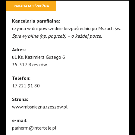
PARAFIA MB ŚNIEŻNA
Kancelaria parafialna:
czynna w dni powszednie bezpośrednio po Mszach św.
Sprawy pilne (np. pogrzeb) – o każdej porze.
Adres:
ul. Ks. Kazimierz Guzego 6
35-317 Rzeszów
Telefon:
17 221 91 80
Strona:
www.mbsniezna.rzeszow.pl
e-mail:
parherm@intertele.pl