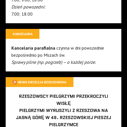
Dzień powszedni:
7.00; 18.00
KANCELARIA
Kancelaria parafialna
czynna w dni powszednie
bezpośrednio po Mszach św.
Sprawy pilne (np. pogrzeb) – o każdej porze.
NEWS DIECEZJA RZESZOWSKA
RZESZOWSCY PIELGRZYMI PRZEKROCZYLI
WISŁĘ
PIELGRZYMI WYRUSZYLI Z RZESZOWA NA
JASNĄ GÓRĘ W 49. RZESZOWSKIEJ PIESZEJ
PIELGRZYMCE