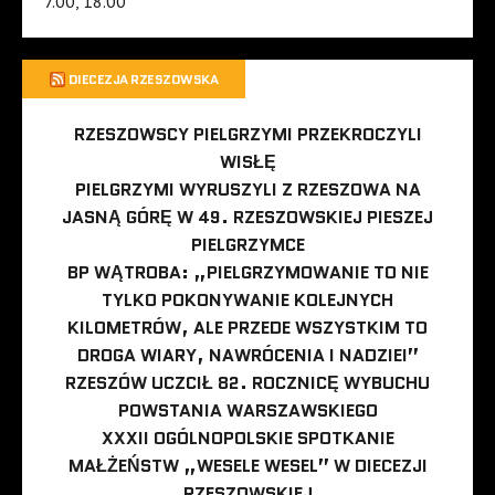
7.00, 18.00
DIECEZJA RZESZOWSKA
RZESZOWSCY PIELGRZYMI PRZEKROCZYLI
WISŁĘ
PIELGRZYMI WYRUSZYLI Z RZESZOWA NA
JASNĄ GÓRĘ W 49. RZESZOWSKIEJ PIESZEJ
PIELGRZYMCE
BP WĄTROBA: „PIELGRZYMOWANIE TO NIE
TYLKO POKONYWANIE KOLEJNYCH
KILOMETRÓW, ALE PRZEDE WSZYSTKIM TO
DROGA WIARY, NAWRÓCENIA I NADZIEI”
RZESZÓW UCZCIŁ 82. ROCZNICĘ WYBUCHU
POWSTANIA WARSZAWSKIEGO
XXXII OGÓLNOPOLSKIE SPOTKANIE
MAŁŻEŃSTW „WESELE WESEL” W DIECEZJI
RZESZOWSKIEJ