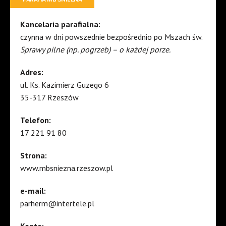
Kancelaria parafialna:
czynna w dni powszednie bezpośrednio po Mszach św.
Sprawy pilne (np. pogrzeb) – o każdej porze.
Adres:
ul. Ks. Kazimierz Guzego 6
35-317 Rzeszów
Telefon:
17 221 91 80
Strona:
www.mbsniezna.rzeszow.pl
e-mail:
parherm@intertele.pl
Konto: