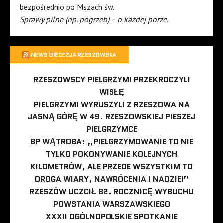
bezpośrednio po Mszach św.
Sprawy pilne (np. pogrzeb) – o każdej porze.
NEWS DIECEZJA RZESZOWSKA
RZESZOWSCY PIELGRZYMI PRZEKROCZYLI
WISŁĘ
PIELGRZYMI WYRUSZYLI Z RZESZOWA NA
JASNĄ GÓRĘ W 49. RZESZOWSKIEJ PIESZEJ
PIELGRZYMCE
BP WĄTROBA: „PIELGRZYMOWANIE TO NIE
TYLKO POKONYWANIE KOLEJNYCH
KILOMETRÓW, ALE PRZEDE WSZYSTKIM TO
DROGA WIARY, NAWRÓCENIA I NADZIEI”
RZESZÓW UCZCIŁ 82. ROCZNICĘ WYBUCHU
POWSTANIA WARSZAWSKIEGO
XXXII OGÓLNOPOLSKIE SPOTKANIE