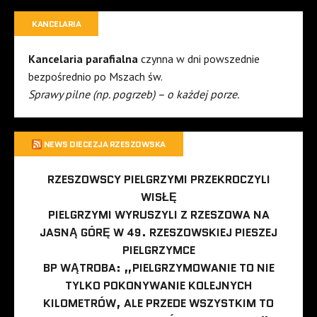
KANCELARIA
Kancelaria parafialna
czynna w dni powszednie
bezpośrednio po Mszach św.
Sprawy pilne (np. pogrzeb) – o każdej porze.
NEWS DIECEZJA RZESZOWSKA
RZESZOWSCY PIELGRZYMI PRZEKROCZYLI
WISŁĘ
PIELGRZYMI WYRUSZYLI Z RZESZOWA NA
JASNĄ GÓRĘ W 49. RZESZOWSKIEJ PIESZEJ
PIELGRZYMCE
BP WĄTROBA: „PIELGRZYMOWANIE TO NIE
TYLKO POKONYWANIE KOLEJNYCH
KILOMETRÓW, ALE PRZEDE WSZYSTKIM TO