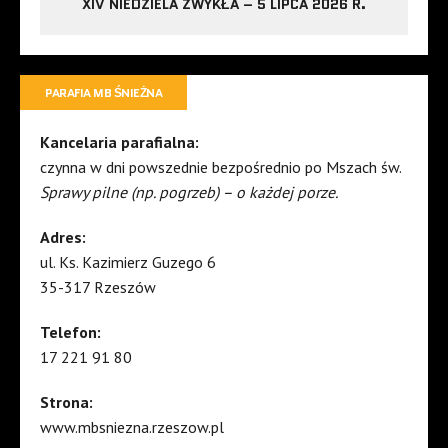
XIV NIEDZIELA ZWYKŁA – 5 LIPCA 2026 R.
PARAFIA MB ŚNIEŻNA
Kancelaria parafialna:
czynna w dni powszednie bezpośrednio po Mszach św.
Sprawy pilne (np. pogrzeb) – o każdej porze.
Adres:
ul. Ks. Kazimierz Guzego 6
35-317 Rzeszów
Telefon:
17 221 91 80
Strona:
www.mbsniezna.rzeszow.pl