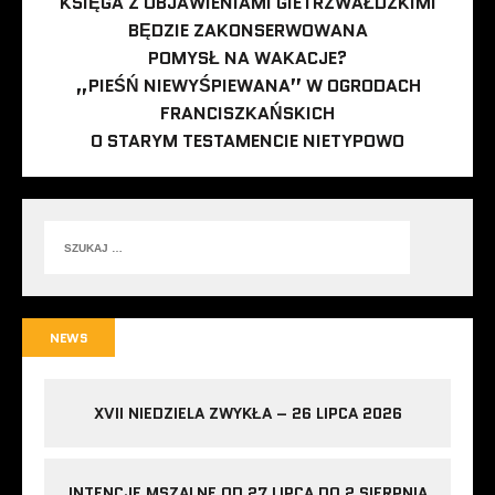
KSIĘGA Z OBJAWIENIAMI GIETRZWAŁDZKIMI
BĘDZIE ZAKONSERWOWANA
POMYSŁ NA WAKACJE?
„PIEŚŃ NIEWYŚPIEWANA” W OGRODACH
FRANCISZKAŃSKICH
O STARYM TESTAMENCIE NIETYPOWO
NEWS
XVII NIEDZIELA ZWYKŁA – 26 LIPCA 2026
INTENCJE MSZALNE OD 27 LIPCA DO 2 SIERPNIA