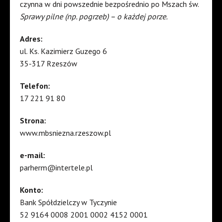
czynna w dni powszednie bezpośrednio po Mszach św.
Sprawy pilne (np. pogrzeb) – o każdej porze.
Adres:
ul. Ks. Kazimierz Guzego 6
35-317 Rzeszów
Telefon:
17 221 91 80
Strona:
www.mbsniezna.rzeszow.pl
e-mail:
parherm@intertele.pl
Konto:
Bank Spółdzielczy w Tyczynie
52 9164 0008 2001 0002 4152 0001