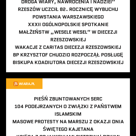
DROGA WIARY, NAWRÓCENIA I NADZIEI”
RZESZÓW UCZCIŁ 82. ROCZNICĘ WYBUCHU
POWSTANIA WARSZAWSKIEGO
XXXII OGÓLNOPOLSKIE SPOTKANIE
MAŁŻEŃSTW „WESELE WESEL” W DIECEZJI
RZESZOWSKIEJ
WAKACJE Z CARITAS DIECEZJI RZESZOWSKIEJ
BP KRZYSZTOF CHUDZIO ROZPOCZĄŁ POSŁUGĘ
BISKUPA KOADIUTORA DIECEZJI RZESZOWSKIEJ
WIARA.PL
PIEŚŃ ZBUNTOWANYCH SERC
104 PODEJRZANYCH O ZWIĄZKI Z PAŃSTWEM
ISLAMSKIM
MASOWE PROTESTY NA MARSZU Z OKAZJI DNIA
ŚWIĘTEGO KAJETANA