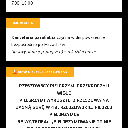
7.00; 18.00
KANCELARIA
Kancelaria parafialna
czynna w dni powszednie
bezpośrednio po Mszach św.
Sprawy pilne (np. pogrzeb) – o każdej porze.
NEWS DIECEZJA RZESZOWSKA
RZESZOWSCY PIELGRZYMI PRZEKROCZYLI
WISŁĘ
PIELGRZYMI WYRUSZYLI Z RZESZOWA NA
JASNĄ GÓRĘ W 49. RZESZOWSKIEJ PIESZEJ
PIELGRZYMCE
BP WĄTROBA: „PIELGRZYMOWANIE TO NIE