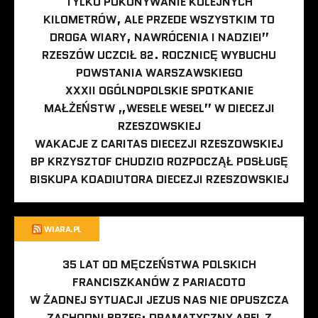
TYLKO POKONYWANIE KOLEJNYCH
KILOMETRÓW, ALE PRZEDE WSZYSTKIM TO
DROGA WIARY, NAWRÓCENIA I NADZIEI”
RZESZÓW UCZCIŁ 82. ROCZNICĘ WYBUCHU
POWSTANIA WARSZAWSKIEGO
XXXII OGÓLNOPOLSKIE SPOTKANIE
MAŁŻEŃSTW „WESELE WESEL” W DIECEZJI
RZESZOWSKIEJ
WAKACJE Z CARITAS DIECEZJI RZESZOWSKIEJ
BP KRZYSZTOF CHUDZIO ROZPOCZĄŁ POSŁUGĘ
BISKUPA KOADIUTORA DIECEZJI RZESZOWSKIEJ
WIARA.PL
35 LAT OD MĘCZEŃSTWA POLSKICH
FRANCISZKANÓW Z PARIACOTO
W ŻADNEJ SYTUACJI JEZUS NAS NIE OPUSZCZA
ZACHODNI BRZEG: DRAMATYCZNY APEL Z