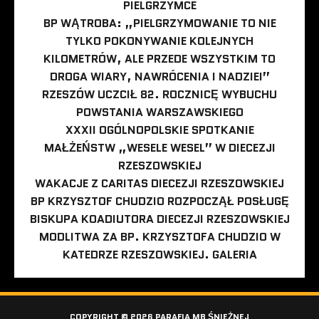
PIELGRZYMCE
BP WĄTROBA: „PIELGRZYMOWANIE TO NIE
TYLKO POKONYWANIE KOLEJNYCH
KILOMETRÓW, ALE PRZEDE WSZYSTKIM TO
DROGA WIARY, NAWRÓCENIA I NADZIEI”
RZESZÓW UCZCIŁ 82. ROCZNICĘ WYBUCHU
POWSTANIA WARSZAWSKIEGO
XXXII OGÓLNOPOLSKIE SPOTKANIE
MAŁŻEŃSTW „WESELE WESEL” W DIECEZJI
RZESZOWSKIEJ
WAKACJE Z CARITAS DIECEZJI RZESZOWSKIEJ
BP KRZYSZTOF CHUDZIO ROZPOCZĄŁ POSŁUGĘ
BISKUPA KOADIUTORA DIECEZJI RZESZOWSKIEJ
MODLITWA ZA BP. KRZYSZTOFA CHUDZIO W
KATEDRZE RZESZOWSKIEJ. GALERIA
COPYRIGHT © 2026 PARAFIA MB ŚNIEŻNEJ