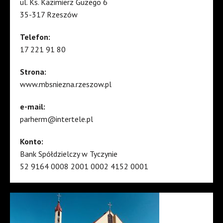
ul. Ks. Kazimierz Guzego 6
35-317 Rzeszów
Telefon:
17 221 91 80
Strona:
www.mbsniezna.rzeszow.pl
e-mail:
parherm@intertele.pl
Konto:
Bank Spółdzielczy w Tyczynie
52 9164 0008 2001 0002 4152 0001