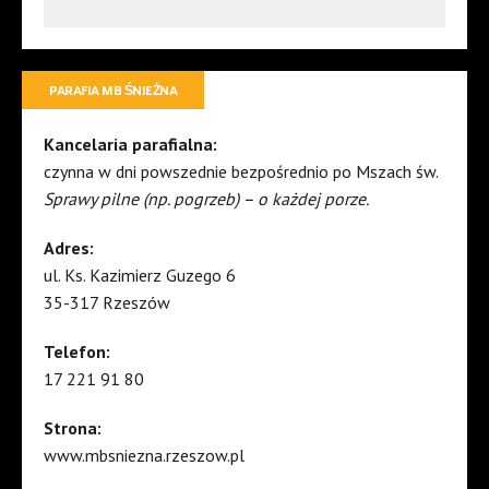
PARAFIA MB ŚNIEŻNA
Kancelaria parafialna:
czynna w dni powszednie bezpośrednio po Mszach św.
Sprawy pilne (np. pogrzeb) – o każdej porze.
Adres:
ul. Ks. Kazimierz Guzego 6
35-317 Rzeszów
Telefon:
17 221 91 80
Strona:
www.mbsniezna.rzeszow.pl