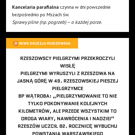
Kancelaria parafialna
czynna w dni powszednie
bezpośrednio po Mszach św.
Sprawy pilne (np. pogrzeb) – o każdej porze.
NEWS DIECEZJA RZESZOWSKA
RZESZOWSCY PIELGRZYMI PRZEKROCZYLI
WISŁĘ
PIELGRZYMI WYRUSZYLI Z RZESZOWA NA
JASNĄ GÓRĘ W 49. RZESZOWSKIEJ PIESZEJ
PIELGRZYMCE
BP WĄTROBA: „PIELGRZYMOWANIE TO NIE
TYLKO POKONYWANIE KOLEJNYCH
KILOMETRÓW, ALE PRZEDE WSZYSTKIM TO
DROGA WIARY, NAWRÓCENIA I NADZIEI”
RZESZÓW UCZCIŁ 82. ROCZNICĘ WYBUCHU
POWSTANIA WARSZAWSKIEGO