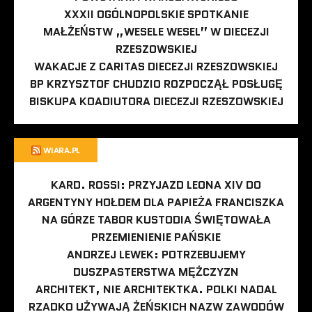
XXXII OGÓLNOPOLSKIE SPOTKANIE
MAŁŻEŃSTW „WESELE WESEL” W DIECEZJI
RZESZOWSKIEJ
WAKACJE Z CARITAS DIECEZJI RZESZOWSKIEJ
BP KRZYSZTOF CHUDZIO ROZPOCZĄŁ POSŁUGĘ
BISKUPA KOADIUTORA DIECEZJI RZESZOWSKIEJ
WIARA.PL
KARD. ROSSI: PRZYJAZD LEONA XIV DO
ARGENTYNY HOŁDEM DLA PAPIEŻA FRANCISZKA
NA GÓRZE TABOR KUSTODIA ŚWIĘTOWAŁA
PRZEMIENIENIE PAŃSKIE
ANDRZEJ LEWEK: POTRZEBUJEMY
DUSZPASTERSTWA MĘŻCZYZN
ARCHITEKT, NIE ARCHITEKTKA. POLKI NADAL
RZADKO UŻYWAJĄ ŻEŃSKICH NAZW ZAWODÓW