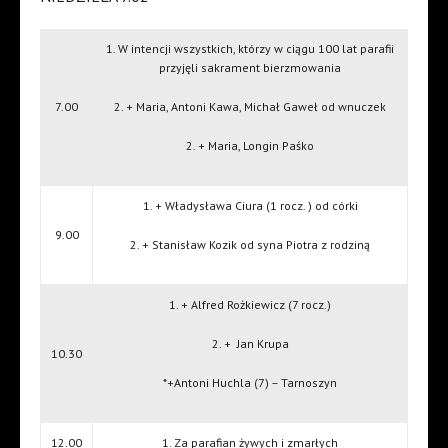
1. W intencji wszystkich, którzy w ciągu 100 lat parafii
przyjęli sakrament bierzmowania
7.00
2. + Maria, Antoni Kawa, Michał Gaweł od wnuczek
2. + Maria, Longin Paśko
1. + Władysława Ciura (1 rocz. ) od córki
9.00
2. + Stanisław Kozik od syna Piotra z rodziną
1. + Alfred Rożkiewicz (7 rocz.)
2. +
Jan Krupa
10.30
*+Antoni Huchla (7) – Tarnoszyn
12.00
1. Za parafian żywych i zmarłych