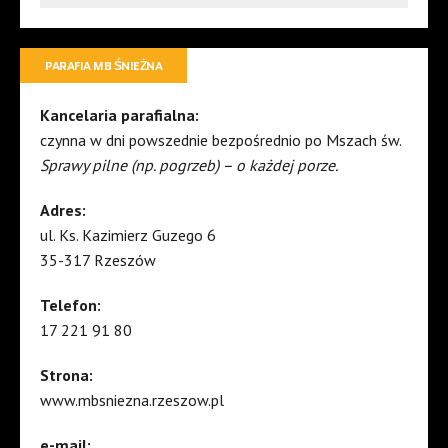
PARAFIA MB ŚNIEŻNA
Kancelaria parafialna:
czynna w dni powszednie bezpośrednio po Mszach św.
Sprawy pilne (np. pogrzeb) – o każdej porze.
Adres:
ul. Ks. Kazimierz Guzego 6
35-317 Rzeszów
Telefon:
17 221 91 80
Strona:
www.mbsniezna.rzeszow.pl
e-mail: