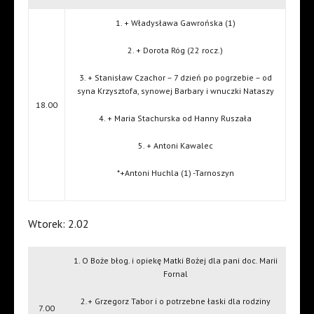
1. + Władysława Gawrońska (1)
2. + Dorota Róg (22 rocz.)
3. + Stanisław Czachor – 7 dzień po pogrzebie – od
syna Krzysztofa, synowej Barbary i wnuczki Nataszy
18.00
4. + Maria Stachurska od Hanny Ruszała
5. + Antoni Kawalec
*+Antoni Huchla (1) -Tarnoszyn
Wtorek: 2.02
1. O Boże błog. i opiekę Matki Bożej dla pani doc. Marii
Fornal
2.+ Grzegorz Tabor i o potrzebne łaski dla rodziny
7.00