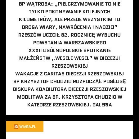
BP WĄTROBA: „PIELGRZYMOWANIE TO NIE
TYLKO POKONYWANIE KOLEJNYCH
KILOMETRÓW, ALE PRZEDE WSZYSTKIM TO
DROGA WIARY, NAWRÓCENIA I NADZIEI”
RZESZÓW UCZCIŁ 82. ROCZNICĘ WYBUCHU
POWSTANIA WARSZAWSKIEGO
XXXII OGÓLNOPOLSKIE SPOTKANIE
MAŁŻEŃSTW „WESELE WESEL” W DIECEZJI
RZESZOWSKIEJ
WAKACJE Z CARITAS DIECEZJI RZESZOWSKIEJ
BP KRZYSZTOF CHUDZIO ROZPOCZĄŁ POSŁUGĘ
BISKUPA KOADIUTORA DIECEZJI RZESZOWSKIEJ
MODLITWA ZA BP. KRZYSZTOFA CHUDZIO W
KATEDRZE RZESZOWSKIEJ. GALERIA
WIARA.PL