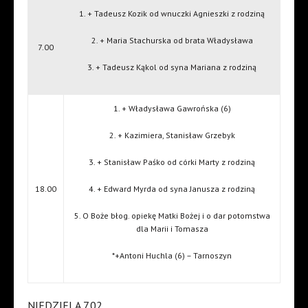
1. + Tadeusz Kozik od wnuczki Agnieszki z rodziną
2. + Maria Stachurska od brata Władysława
7.00
3. + Tadeusz Kąkol od syna Mariana z rodziną
1. + Władysława Gawrońska (6)
2. + Kazimiera, Stanisław Grzebyk
3. + Stanisław Paśko od córki Marty z rodziną
18.00
4. + Edward Myrda od syna Janusza z rodziną
5. O Boże błog. opiekę Matki Bożej i o dar potomstwa
dla Marii i Tomasza
*+Antoni Huchla (6) – Tarnoszyn
NIEDZIELA 7.02