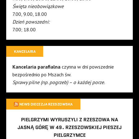
Święta nieobowiązkowe
7.00, 9.00, 18.00
Dzień powszedni:
7.00; 18.00
KANCELARIA
Kancelaria parafialna
czynna w dni powszednie
bezpośrednio po Mszach św.
Sprawy pilne (np. pogrzeb) – o każdej porze.
NEWS DIECEZJA RZESZOWSKA
PIELGRZYMI WYRUSZYLI Z RZESZOWA NA
JASNĄ GÓRĘ W 49. RZESZOWSKIEJ PIESZEJ
PIELGRZYMCE