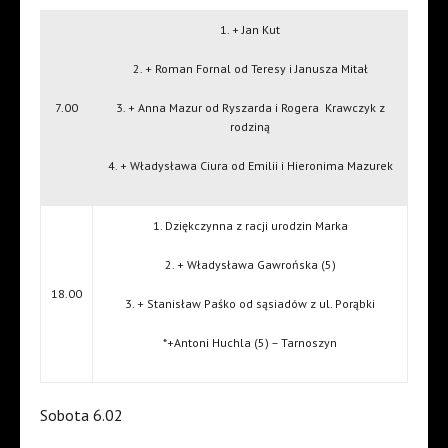
1. + Jan Kut
2. + Roman Fornal od Teresy i Janusza Mitał
7.00
3. + Anna Mazur od Ryszarda i Rogera
Krawczyk z
rodziną
4. + Władysława Ciura od Emilii i Hieronima Mazurek
1. Dziękczynna z racji urodzin Marka
2. + Władysława Gawrońska (5)
18.00
3. + Stanisław Paśko od sąsiadów z ul. Porąbki
*+Antoni Huchla (5) – Tarnoszyn
Sobota 6.02