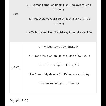
2. + Roman Fornal od Beaty i Janusza Jaworskich z
rodziną
7.00
3. + Władysława Ciura od chrześniaka Mariana z
rodziną
4. + Tadeusz Kozik od Stanisławy i Henryka Kozików
1. + Władysława Gawrońska (4)
2. + Bronisława, Antoni, Teresa, Stanisław Kotula
3. + Tadeusz Kąkol od żony Zofii
18.00
4. + Edward Myrda od córki Katarzyny z rodziną
*+Antoni Huchla (4) – Tarnoszyn
Piątek
5.02