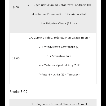
3. + Eugeniusz Szura od Małgorzaty i Andrzeja Kyc
9.00
4. + Roman Fornal od Łucji i Mariana Mitał
1. + Zbigniew Obara (37 rocz.
1. O zdrowie i błog. Boże dla Marii z racji imienin
2. + Władysława Gawrońska (2)
3. + Stanisław Bała
18.00
4. + Tadeusz Kąkol od żony Zofii
*+Antoni Huchla (2) – Tarnoszyn
Środa: 3.02
1. + Eugeniusz Szura od Stanisława Chmiel