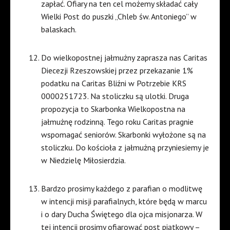
zapłać. Ofiary na ten cel możemy składać cały
Wielki Post do puszki „Chleb św. Antoniego” w
balaskach.
Do wielkopostnej jałmużny zaprasza nas Caritas
Diecezji Rzeszowskiej przez przekazanie 1%
podatku na Caritas Bliźni w Potrzebie KRS
0000251723. Na stoliczku są ulotki. Druga
propozycja to Skarbonka Wielkopostna na
jałmużnę rodzinną. Tego roku Caritas pragnie
wspomagać seniorów. Skarbonki wyłożone są na
stoliczku. Do kościoła z jałmużną przyniesiemy je
w Niedzielę Miłosierdzia.
Bardzo prosimy każdego z parafian o modlitwę
w intencji misji parafialnych, które będą w marcu
i o dary Ducha Świętego dla ojca misjonarza. W
tej intencji prosimy ofiarować post piątkowy –