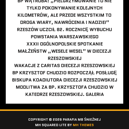
BP WĄTROBA: „PIELGRZYMOWANIE TO NIE
TYLKO POKONYWANIE KOLEJNYCH
KILOMETRÓW, ALE PRZEDE WSZYSTKIM TO
DROGA WIARY, NAWRÓCENIA I NADZIEI”
RZESZÓW UCZCIŁ 82. ROCZNICĘ WYBUCHU
POWSTANIA WARSZAWSKIEGO
XXXII OGÓLNOPOLSKIE SPOTKANIE
MAŁŻEŃSTW „WESELE WESEL” W DIECEZJI
RZESZOWSKIEJ
WAKACJE Z CARITAS DIECEZJI RZESZOWSKIEJ
BP KRZYSZTOF CHUDZIO ROZPOCZĄŁ POSŁUGĘ
BISKUPA KOADIUTORA DIECEZJI RZESZOWSKIEJ
MODLITWA ZA BP. KRZYSZTOFA CHUDZIO W
KATEDRZE RZESZOWSKIEJ. GALERIA
COPYRIGHT © 2026 PARAFIA MB ŚNIEŻNEJ
MH SQUARED LITE BY
MH THEMES