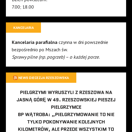
7.00; 18.00
KANCELARIA
Kancelaria parafialna
czynna w dni powszednie
bezpośrednio po Mszach św.
Sprawy pilne (np. pogrzeb) – o każdej porze.
NEWS DIECEZJA RZESZOWSKA
PIELGRZYMI WYRUSZYLI Z RZESZOWA NA
JASNĄ GÓRĘ W 49. RZESZOWSKIEJ PIESZEJ
PIELGRZYMCE
BP WĄTROBA: „PIELGRZYMOWANIE TO NIE
TYLKO POKONYWANIE KOLEJNYCH
KILOMETRÓW, ALE PRZEDE WSZYSTKIM TO