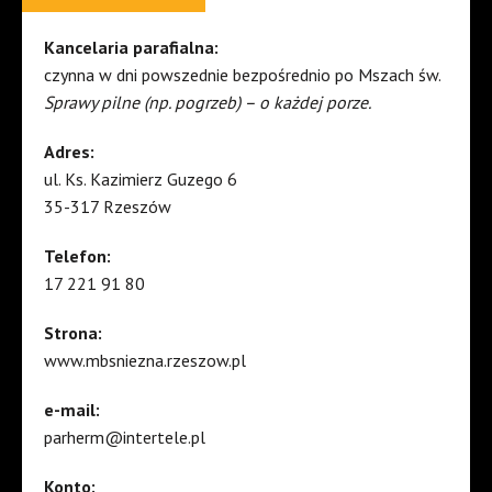
Kancelaria parafialna:
czynna w dni powszednie bezpośrednio po Mszach św.
Sprawy pilne (np. pogrzeb) – o każdej porze.
Adres:
ul. Ks. Kazimierz Guzego 6
35-317 Rzeszów
Telefon:
17 221 91 80
Strona:
www.mbsniezna.rzeszow.pl
e-mail:
parherm@intertele.pl
Konto: