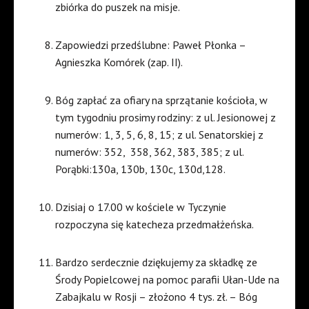
zbiórka do puszek na misje.
Zapowiedzi przedślubne: Paweł Płonka –
Agnieszka Komórek (zap. II).
Bóg zapłać za ofiary na sprzątanie kościoła, w
tym tygodniu prosimy rodziny: z ul. Jesionowej z
numerów: 1, 3, 5, 6, 8, 15; z ul. Senatorskiej z
numerów: 352,
358, 362, 383, 385; z ul.
Porąbki:130a, 130b, 130c, 130d,128.
Dzisiaj o 17.00 w kościele w Tyczynie
rozpoczyna się katecheza przedmałżeńska.
Bardzo serdecznie dziękujemy za składkę ze
Środy Popielcowej na pomoc parafii Ułan-Ude na
Zabajkalu w Rosji – złożono 4 tys. zł. – Bóg