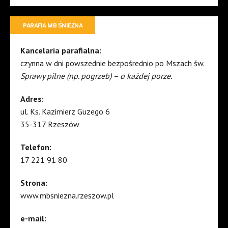
PARAFIA MB ŚNIEŻNA
Kancelaria parafialna:
czynna w dni powszednie bezpośrednio po Mszach św.
Sprawy pilne (np. pogrzeb) – o każdej porze.
Adres:
ul. Ks. Kazimierz Guzego 6
35-317 Rzeszów
Telefon:
17 221 91 80
Strona:
www.mbsniezna.rzeszow.pl
e-mail: