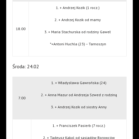
1. + Andrzej Kozik (1 rocz.)
2. + Andrzej Kozik od mamy
18.00
3. + Maria Stachurska od rodziny Gaweł
*+Antoni Huchla (23) – Tarnoszyn
Środa: 24.02
1. + Władysława Gawrońska (24)
2. + Anna Mazur od Andrzeja Szwed z rodziną
7.00
3. + Andrzej Kozik od siostry Anny
1. + Franciszek Pasierb (7 rocz.)
2. + Tadeusz Kąkol od sąsiadów Borowców