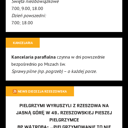
Święta nieobowiązkowe
7.00, 9.00, 18.00
Dzień powszedni:
7.00; 18.00
KANCELARIA
Kancelaria parafialna
czynna w dni powszednie
bezpośrednio po Mszach św.
Sprawy pilne (np. pogrzeb) – o każdej porze.
NEWS DIECEZJA RZESZOWSKA
PIELGRZYMI WYRUSZYLI Z RZESZOWA NA
JASNĄ GÓRĘ W 49. RZESZOWSKIEJ PIESZEJ
PIELGRZYMCE
BP WĄTROBA: „PIELGRZYMOWANIE TO NIE