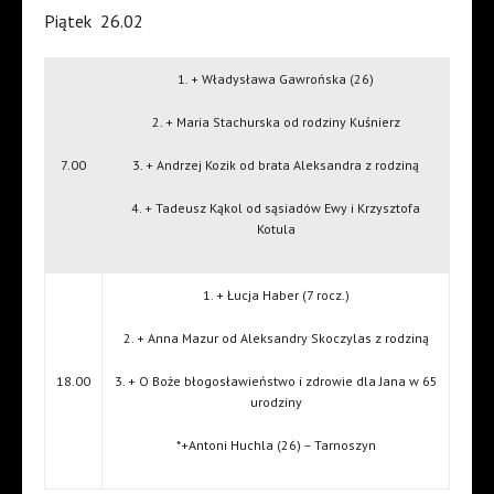
Piątek
26.02
1. + Władysława Gawrońska (26)
2. + Maria Stachurska od rodziny Kuśnierz
7.00
3. + Andrzej Kozik od brata Aleksandra z rodziną
4. + Tadeusz Kąkol od sąsiadów Ewy i Krzysztofa
Kotula
1. + Łucja Haber (7 rocz.)
2. + Anna Mazur od Aleksandry Skoczylas z rodziną
18.00
3. + O Boże błogosławieństwo i zdrowie dla Jana w 65
urodziny
*+Antoni Huchla (26) – Tarnoszyn