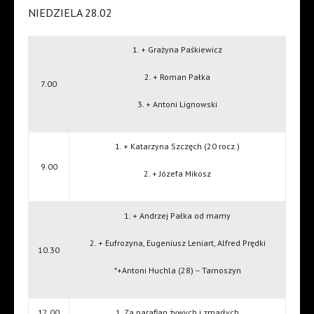
NIEDZIELA 28.02
1. + Grażyna Paśkiewicz
2. + Roman Pałka
7.00
3. + Antoni Lignowski
1. + Katarzyna Szczęch (20 rocz.)
9.00
2. + Józefa Mikosz
1. + Andrzej Pałka od mamy
2. + Eufrozyna, Eugeniusz Leniart, Alfred Prędki
10.30
*+Antoni Huchla (28) – Tarnoszyn
12.00
1. Za parafian żywych i zmarłych