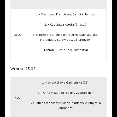
1. + Stanisław, Franciszek, Danuta Hajnosz
2. + Czesława Kotula (2 rocz.)
18.00
3. O Boże błog. i opiekę Matki Najświętszej dla
Małgorzaty Surowiec w 18 urodziny
*+Antoni Huchla (22) -Tarnoszyn
Wtorek: 23.02
1. + Władysława Gawrońska (23)
2.+ Anna Mazur od rodziny Zacharskich
7.00
3. O ducha jedności w Kościele między wiernymi a
kapłanami