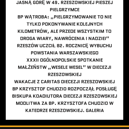
JASNĄ GÓRĘ W 49. RZESZOWSKIEJ PIESZEJ
PIELGRZYMCE
BP WĄTROBA: „PIELGRZYMOWANIE TO NIE
TYLKO POKONYWANIE KOLEJNYCH
KILOMETRÓW, ALE PRZEDE WSZYSTKIM TO
DROGA WIARY, NAWRÓCENIA I NADZIEI”
RZESZÓW UCZCIŁ 82. ROCZNICĘ WYBUCHU
POWSTANIA WARSZAWSKIEGO
XXXII OGÓLNOPOLSKIE SPOTKANIE
MAŁŻEŃSTW „WESELE WESEL” W DIECEZJI
RZESZOWSKIEJ
WAKACJE Z CARITAS DIECEZJI RZESZOWSKIEJ
BP KRZYSZTOF CHUDZIO ROZPOCZĄŁ POSŁUGĘ
BISKUPA KOADIUTORA DIECEZJI RZESZOWSKIEJ
MODLITWA ZA BP. KRZYSZTOFA CHUDZIO W
KATEDRZE RZESZOWSKIEJ. GALERIA