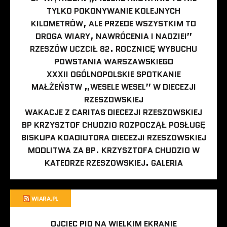
TYLKO POKONYWANIE KOLEJNYCH
KILOMETRÓW, ALE PRZEDE WSZYSTKIM TO
DROGA WIARY, NAWRÓCENIA I NADZIEI”
RZESZÓW UCZCIŁ 82. ROCZNICĘ WYBUCHU
POWSTANIA WARSZAWSKIEGO
XXXII OGÓLNOPOLSKIE SPOTKANIE
MAŁŻEŃSTW „WESELE WESEL” W DIECEZJI
RZESZOWSKIEJ
WAKACJE Z CARITAS DIECEZJI RZESZOWSKIEJ
BP KRZYSZTOF CHUDZIO ROZPOCZĄŁ POSŁUGĘ
BISKUPA KOADIUTORA DIECEZJI RZESZOWSKIEJ
MODLITWA ZA BP. KRZYSZTOFA CHUDZIO W
KATEDRZE RZESZOWSKIEJ. GALERIA
WIARA.PL
OJCIEC PIO NA WIELKIM EKRANIE