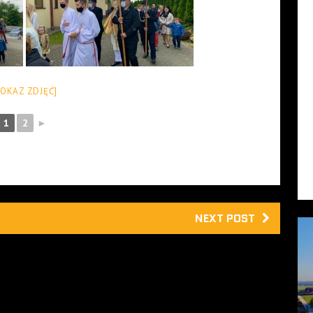
POKAZ ZDJĘĆ]
1
2
►
NEXT POST