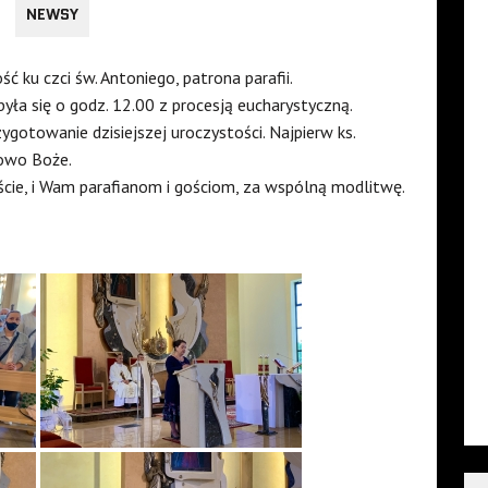
NEWSY
ć ku czci św. Antoniego, patrona parafii.
ła się o godz. 12.00 z procesją eucharystyczną.
towanie dzisiejszej uroczystości. Najpierw ks.
łowo Boże.
ście, i Wam parafianom i gościom, za wspólną modlitwę.