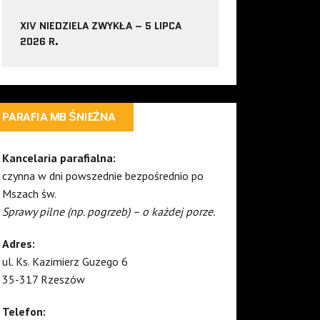
XIV NIEDZIELA ZWYKŁA – 5 LIPCA
2026 R.
PARAFIA MB ŚNIEŻNA
Kancelaria parafialna:
czynna w dni powszednie bezpośrednio po
Mszach św.
Sprawy pilne (np. pogrzeb) – o każdej porze.
Adres:
ul. Ks. Kazimierz Guzego 6
35-317 Rzeszów
Telefon: