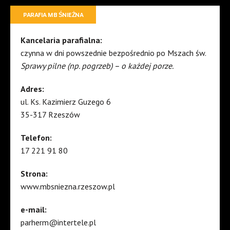
PARAFIA MB ŚNIEŻNA
Kancelaria parafialna:
czynna w dni powszednie bezpośrednio po Mszach św.
Sprawy pilne (np. pogrzeb) – o każdej porze.
Adres:
ul. Ks. Kazimierz Guzego 6
35-317 Rzeszów
Telefon:
17 221 91 80
Strona:
www.mbsniezna.rzeszow.pl
e-mail:
parherm@intertele.pl