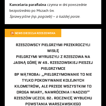
Kancelaria parafialna
czynna w dni powszednie
bezpośrednio po Mszach św.
Sprawy pilne (np. pogrzeb) – o każdej porze.
NEWS DIECEZJA RZESZOWSKA
RZESZOWSCY PIELGRZYMI PRZEKROCZYLI
WISŁĘ
PIELGRZYMI WYRUSZYLI Z RZESZOWA NA
JASNĄ GÓRĘ W 49. RZESZOWSKIEJ PIESZEJ
PIELGRZYMCE
BP WĄTROBA: „PIELGRZYMOWANIE TO NIE
TYLKO POKONYWANIE KOLEJNYCH
KILOMETRÓW, ALE PRZEDE WSZYSTKIM TO
DROGA WIARY, NAWRÓCENIA I NADZIEI”
RZESZÓW UCZCIŁ 82. ROCZNICĘ WYBUCHU
POWSTANIA WARSZAWSKIEGO