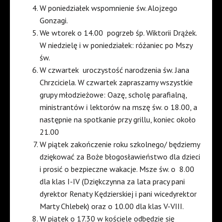
W poniedziałek wspomnienie św. Alojzego
Gonzagi.
We wtorek o 14.00
pogrzeb śp. Wiktorii Drążek.
W niedzielę i w poniedziałek: różaniec po Mszy
św.
W czwartek
uroczystość narodzenia św. Jana
Chrzciciela. W czwartek zapraszamy wszystkie
grupy młodzieżowe: Oazę, scholę parafialną,
ministrantów i lektorów na mszę św. o 18.00, a
następnie na spotkanie przy grillu, koniec około
21.00
W piątek zakończenie roku szkolnego/ będziemy
dziękować za Boże błogosławieństwo dla dzieci
i prosić o bezpieczne wakacje. Msze św. o
8.00
dla klas I-IV (Dziękczynna za lata pracy pani
dyrektor Renaty Kędzierskiej i pani wicedyrektor
Marty Chlebek) oraz o 10.00 dla klas V-VIII.
W piątek o 17.30 w kościele odbędzie się