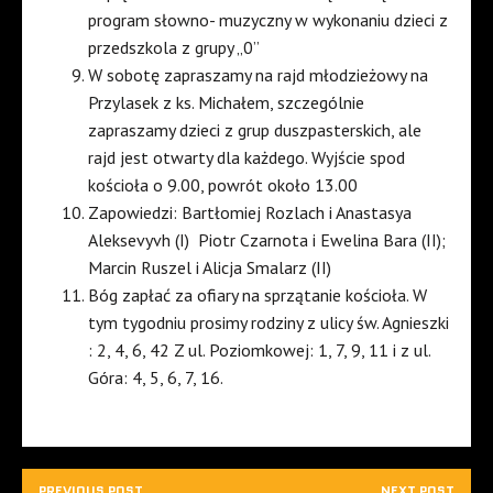
program słowno- muzyczny w wykonaniu dzieci z
przedszkola z grupy „0”
W sobotę zapraszamy na rajd młodzieżowy na
Przylasek z ks. Michałem, szczególnie
zapraszamy dzieci z grup duszpasterskich, ale
rajd jest otwarty dla każdego. Wyjście spod
kościoła o 9.00, powrót około 13.00
Zapowiedzi: Bartłomiej Rozlach i Anastasya
Aleksevyvh (I)
Piotr Czarnota i Ewelina Bara (II);
Marcin Ruszel i Alicja Smalarz (II)
Bóg zapłać za ofiary na sprzątanie kościoła. W
tym tygodniu prosimy rodziny z ulicy św. Agnieszki
: 2, 4, 6, 42 Z ul. Poziomkowej: 1, 7, 9, 11 i z ul.
Góra: 4, 5, 6, 7, 16.
PREVIOUS POST
NEXT POST