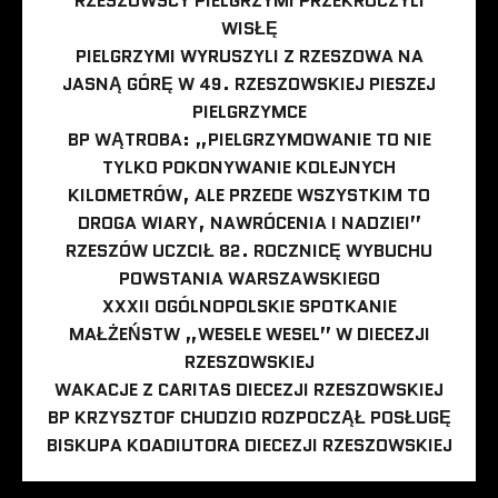
RZESZOWSCY PIELGRZYMI PRZEKROCZYLI
WISŁĘ
PIELGRZYMI WYRUSZYLI Z RZESZOWA NA
JASNĄ GÓRĘ W 49. RZESZOWSKIEJ PIESZEJ
PIELGRZYMCE
BP WĄTROBA: „PIELGRZYMOWANIE TO NIE
TYLKO POKONYWANIE KOLEJNYCH
KILOMETRÓW, ALE PRZEDE WSZYSTKIM TO
DROGA WIARY, NAWRÓCENIA I NADZIEI”
RZESZÓW UCZCIŁ 82. ROCZNICĘ WYBUCHU
POWSTANIA WARSZAWSKIEGO
XXXII OGÓLNOPOLSKIE SPOTKANIE
MAŁŻEŃSTW „WESELE WESEL” W DIECEZJI
RZESZOWSKIEJ
WAKACJE Z CARITAS DIECEZJI RZESZOWSKIEJ
BP KRZYSZTOF CHUDZIO ROZPOCZĄŁ POSŁUGĘ
BISKUPA KOADIUTORA DIECEZJI RZESZOWSKIEJ