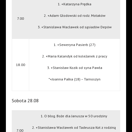
1. +Katarzyna Prędka
2. +Adam Głodowski od rodz. Motaków
7.00
3. +Stanisława Wacławek od sąsiadów Depów
1. +Seweryna Pasierb (27)
2. +Maria Kalandyk od koleżanek z pracy
18.00
3. +Stanisław Kozik od syna Pawła
*+Joanna Pałka (18) – Tarnoszyn
Sobota 28.08
1. O błog. Boże dla Janusza w 50 urodziny
2. +Stanisława Wacławek od Tadeusza Kot z rodziną
7.00