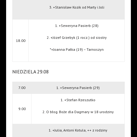
3. +Stanisław Kozik od Marty i Joli
1. +Seweryna Pasierb (28)
2. +Józef Grzebyk (1 rocz.) od siostry
18.00
*+Joanna Pałka (19) – Tarnoszyn
NIEDZIELA 29.08
7.00
1. +Seweryna Pasierb (29)
1. +Stefan Rzeszutko
9.00
2. O błog. Boże dla Dagmary w 18 urodziny
1. +Julia, Antoni Kotula, ++ z rodziny