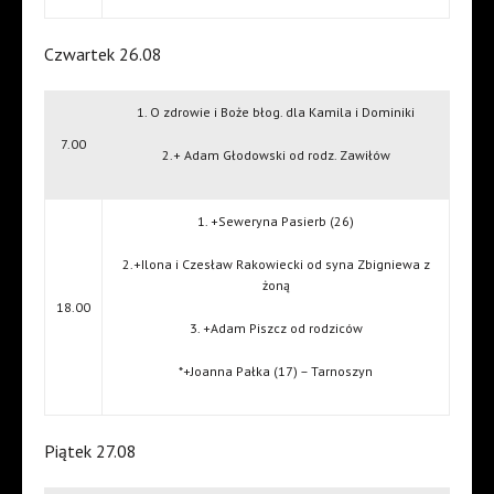
Czwartek 26.08
1. O zdrowie i Boże błog. dla Kamila i Dominiki
7.00
2.+ Adam Głodowski od rodz. Zawiłów
1. +Seweryna Pasierb (26)
2.+Ilona i Czesław Rakowiecki od syna Zbigniewa z
żoną
18.00
3. +Adam Piszcz od rodziców
*+Joanna Pałka (17) – Tarnoszyn
Piątek 27.08