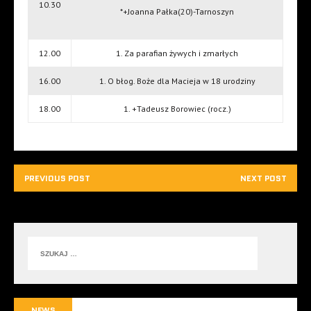
10.30
*+Joanna Pałka(20)-Tarnoszyn
12.00
1. Za parafian żywych i zmarłych
16.00
1. O błog. Boże dla Macieja w 18 urodziny
18.00
1. +Tadeusz Borowiec (rocz.)
PREVIOUS POST
NEXT POST
NEWS