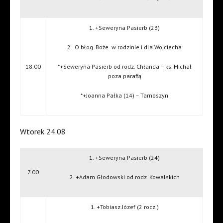
1. +Seweryna Pasierb (23)
2.
O błog. Boże
w rodzinie i dla Wojciecha
18.00
*+Seweryna Pasierb od rodz. Chłanda – ks. Michał
poza parafią
*+Joanna Pałka (14) – Tarnoszyn
Wtorek 24.08
1. +Seweryna Pasierb (24)
7.00
2. +Adam Głodowski od rodz. Kowalskich
1. +Tobiasz Józef (2 rocz.)