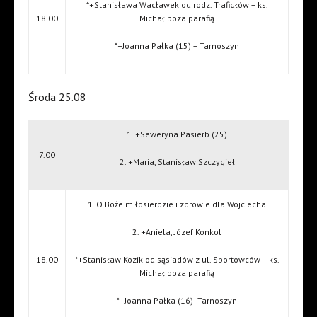
*+Stanisława Wacławek od rodz. Trafidłów – ks.
18.00
Michał poza parafią
*+Joanna Pałka (15) – Tarnoszyn
Środa 25.08
1. +Seweryna Pasierb (25)
7.00
2. +Maria, Stanisław Szczygieł
1. O Boże miłosierdzie i zdrowie dla Wojciecha
2. +Aniela, Józef Konkol
18.00
*+Stanisław Kozik od sąsiadów z ul. Sportowców – ks.
Michał poza parafią
*+Joanna Pałka (16)- Tarnoszyn