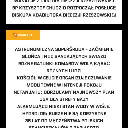
WAKACJE Z CARITAS DIECEZJI RZESZOWSKIEJ
BP KRZYSZTOF CHUDZIO ROZPOCZĄŁ POSŁUGĘ
BISKUPA KOADIUTORA DIECEZJI RZESZOWSKIEJ
WIARA.PL
ASTRONOMICZNA SUPERŚRODA - ZAĆMIENIE
SŁOŃCA I NOC SPADAJĄCYCH GWIAZD
RÓŻNE GATUNKI KOMARÓW WOLĄ KĄSAĆ
RÓŻNYCH LUDZI
KOŚCIÓŁ W CEUCIE ORGANIZUJE CZUWANIE
MODLITEWNE W INTENCJI POKOJU
NETANJAHU: ODRZUCAMY NAJNOWSZY PLAN
USA DLA STREFY GAZY
ALARMUJĄCO NISKI STAN WODY W WIŚLE.
HYDROLOG: BURZE NIE SĄ KORZYSTNE
35 LAT OD MĘCZEŃSTWA POLSKICH
FRANCISZKANÓW Z PARIACOTO