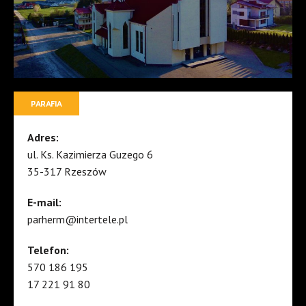
PARAFIA
Adres:
ul. Ks. Kazimierza Guzego 6
35-317 Rzeszów
E-mail:
parherm@intertele.pl
Telefon:
570 186 195
17 221 91 80