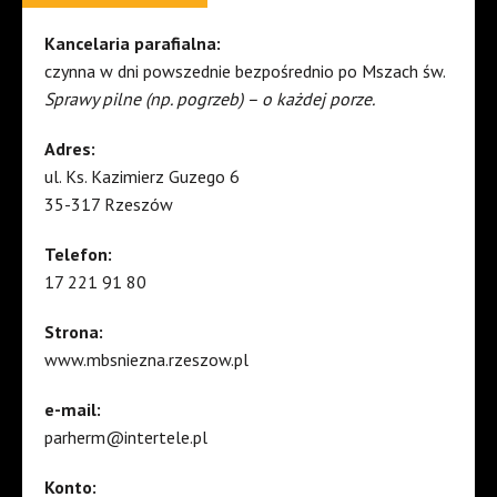
Kancelaria parafialna:
czynna w dni powszednie bezpośrednio po Mszach św.
Sprawy pilne (np. pogrzeb) – o każdej porze.
Adres:
ul. Ks. Kazimierz Guzego 6
35-317 Rzeszów
Telefon:
17 221 91 80
Strona:
www.mbsniezna.rzeszow.pl
e-mail:
parherm@intertele.pl
Konto: