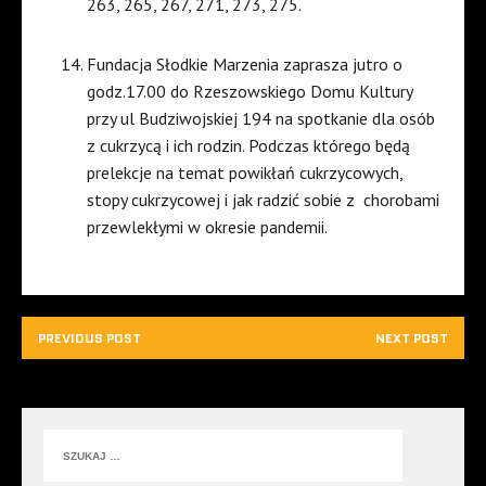
263, 265, 267, 271, 273, 275.
Fundacja Słodkie Marzenia zaprasza jutro o
godz.17.00 do Rzeszowskiego Domu Kultury
przy ul Budziwojskiej 194 na spotkanie dla osób
z cukrzycą i ich rodzin. Podczas którego będą
prelekcje na temat powikłań cukrzycowych,
stopy cukrzycowej i jak radzić sobie z chorobami
przewlekłymi w okresie pandemii.
PREVIOUS POST
NEXT POST