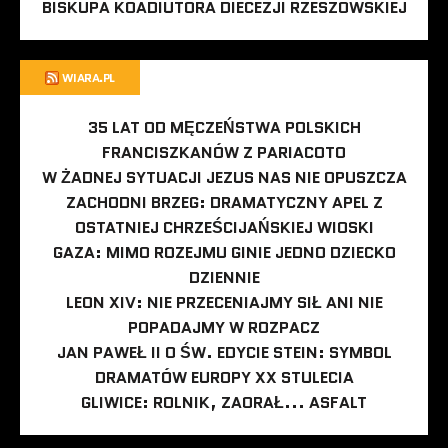
BISKUPA KOADIUTORA DIECEZJI RZESZOWSKIEJ
WIARA.PL
35 LAT OD MĘCZEŃSTWA POLSKICH
FRANCISZKANÓW Z PARIACOTO
W ŻADNEJ SYTUACJI JEZUS NAS NIE OPUSZCZA
ZACHODNI BRZEG: DRAMATYCZNY APEL Z
OSTATNIEJ CHRZEŚCIJAŃSKIEJ WIOSKI
GAZA: MIMO ROZEJMU GINIE JEDNO DZIECKO
DZIENNIE
LEON XIV: NIE PRZECENIAJMY SIŁ ANI NIE
POPADAJMY W ROZPACZ
JAN PAWEŁ II O ŚW. EDYCIE STEIN: SYMBOL
DRAMATÓW EUROPY XX STULECIA
GLIWICE: ROLNIK, ZAORAŁ... ASFALT