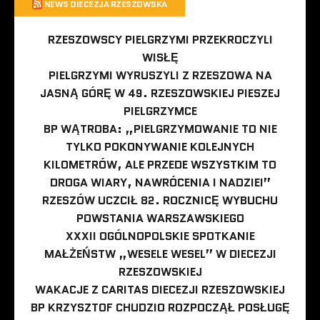
NEWS DIECEZJA RZESZOWSKA
RZESZOWSCY PIELGRZYMI PRZEKROCZYLI
WISŁĘ
PIELGRZYMI WYRUSZYLI Z RZESZOWA NA
JASNĄ GÓRĘ W 49. RZESZOWSKIEJ PIESZEJ
PIELGRZYMCE
BP WĄTROBA: „PIELGRZYMOWANIE TO NIE
TYLKO POKONYWANIE KOLEJNYCH
KILOMETRÓW, ALE PRZEDE WSZYSTKIM TO
DROGA WIARY, NAWRÓCENIA I NADZIEI”
RZESZÓW UCZCIŁ 82. ROCZNICĘ WYBUCHU
POWSTANIA WARSZAWSKIEGO
XXXII OGÓLNOPOLSKIE SPOTKANIE
MAŁŻEŃSTW „WESELE WESEL” W DIECEZJI
RZESZOWSKIEJ
WAKACJE Z CARITAS DIECEZJI RZESZOWSKIEJ
BP KRZYSZTOF CHUDZIO ROZPOCZĄŁ POSŁUGĘ