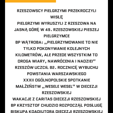
RZESZOWSCY PIELGRZYMI PRZEKROCZYLI
WISŁĘ
PIELGRZYMI WYRUSZYLI Z RZESZOWA NA
JASNĄ GÓRĘ W 49. RZESZOWSKIEJ PIESZEJ
PIELGRZYMCE
BP WĄTROBA: „PIELGRZYMOWANIE TO NIE
TYLKO POKONYWANIE KOLEJNYCH
KILOMETRÓW, ALE PRZEDE WSZYSTKIM TO
DROGA WIARY, NAWRÓCENIA I NADZIEI”
RZESZÓW UCZCIŁ 82. ROCZNICĘ WYBUCHU
POWSTANIA WARSZAWSKIEGO
XXXII OGÓLNOPOLSKIE SPOTKANIE
MAŁŻEŃSTW „WESELE WESEL” W DIECEZJI
RZESZOWSKIEJ
WAKACJE Z CARITAS DIECEZJI RZESZOWSKIEJ
BP KRZYSZTOF CHUDZIO ROZPOCZĄŁ POSŁUGĘ
BISKUPA KOADIUTORA DIECEZJI RZESZOWSKIEJ