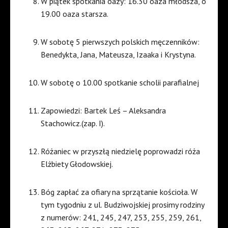
W piątek spotkania oazy: 16.30 oaza młodsza, o
19.00 oaza starsza.
W sobotę 5 pierwszych polskich męczenników:
Benedykta, Jana, Mateusza, Izaaka i Krystyna.
W sobotę o 10.00 spotkanie scholii parafialnej
Zapowiedzi: Bartek Leś – Aleksandra
Stachowicz.(zap. I).
Różaniec w przyszłą niedzielę poprowadzi róża
Elżbiety Głodowskiej.
Bóg zapłać za ofiary na sprzątanie kościoła. W
tym tygodniu z ul. Budziwojskiej prosimy rodziny
z numerów: 241, 245, 247, 253, 255, 259, 261,