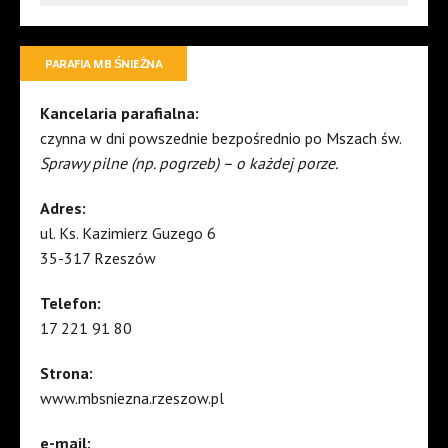
PARAFIA MB ŚNIEŻNA
Kancelaria parafialna:
czynna w dni powszednie bezpośrednio po Mszach św.
Sprawy pilne (np. pogrzeb) – o każdej porze.
Adres:
ul. Ks. Kazimierz Guzego 6
35-317 Rzeszów
Telefon:
17 221 91 80
Strona:
www.mbsniezna.rzeszow.pl
e-mail: