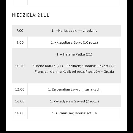
NIEDZIELA: 21.11
7.00
1.
+Maria Jacek, ++ z rodziny
9.00
1. +Klaudiusz Goryl (10 rocz.)
1. + Helena Pałka (21)
10.30
*+Irena Kotula (21) – Barlinek; *+Janusz Piekarz (7) –
Francja; *+Janina Kozik od rodz. Płociców – Gruzja
12.00
1. Za parafian żywych i zmarłych
16.00
1. +Władysław Szwed (2 rocz.)
18.00
1. +Stanisław, Janusz Kotula