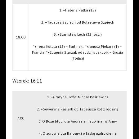
1. +Helena Pałka (15)
2. +Tadeusz Szpiech od Bolesława Szpiech
3. +Stanisław Lech (32 rocz.)
18.00
*+Irena Kotula (15) – Barlinek;
*+Janusz Piekarz (1) –
Francja; *+Eugenia Starzak od rodziny Jakubik – Gruzja
(Tbilisi)
Wtorek: 16.11
1. +Grażyna, Zofia, Michał Paśkiewicz
2. +Seweryna Pasierb od Tadeusza Kot z rodziną
7.00
3. O Boże błog. dla Andrzeja i jego mamy Anny
4. O zdrowie dla Barbary i o łaskę uzdrowienia