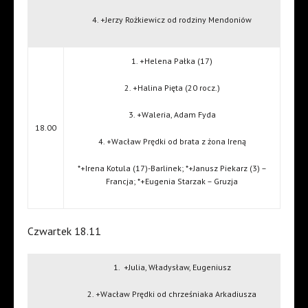
4. +Jerzy Rożkiewicz od rodziny Mendoniów
1. +Helena Pałka (17)
2. +Halina Pięta (20 rocz.)
3. +Waleria, Adam Fyda
18.00
4. +Wacław Prędki od brata z żona Ireną
*+Irena Kotula (17)-Barlinek; *+Janusz Piekarz (3) –
Francja; *+Eugenia Starzak – Gruzja
Czwartek 18.11
1.
+Julia, Władysław, Eugeniusz
2. +Wacław Prędki od chrześniaka Arkadiusza