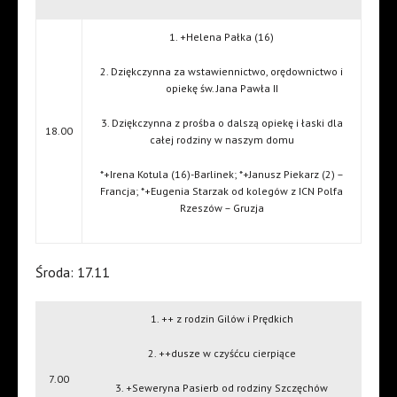
1. +Helena Pałka (16)
2. Dziękczynna za wstawiennictwo, orędownictwo i
opiekę św. Jana Pawła II
3. Dziękczynna z prośba o dalszą opiekę i łaski dla
18.00
całej rodziny w naszym domu
*+Irena Kotula (16)-Barlinek; *+Janusz Piekarz (2) –
Francja; *+Eugenia Starzak od kolegów z ICN Polfa
Rzeszów – Gruzja
Środa: 17.11
1. ++ z rodzin Gilów i Prędkich
2. ++dusze w czyśćcu cierpiące
7.00
3. +Seweryna Pasierb od rodziny Szczęchów