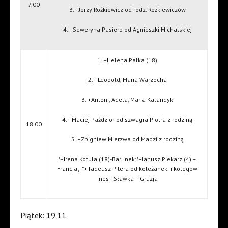
7.00
3. +Jerzy Rożkiewicz od rodz. Rożkiewiczów
4. +Seweryna Pasierb od Agnieszki Michalskiej
1. +Helena Pałka (18)
2. +Leopold, Maria Warzocha
3. +Antoni, Adela, Maria Kalandyk
4. +Maciej Paździor od szwagra Piotra z rodziną
18.00
5. +Zbigniew Mierzwa od Madzi z rodziną
*+Irena Kotula (18)-Barlinek;*+Janusz Piekarz (4) –
Francja;
*+Tadeusz Pitera od koleżanek
i kolegów
Ines i Sławka – Gruzja
Piątek: 19.11