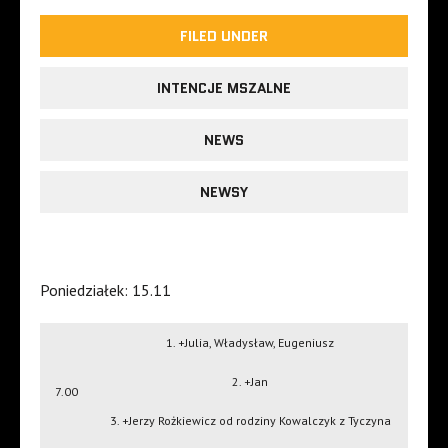
FILED UNDER
INTENCJE MSZALNE
NEWS
NEWSY
Poniedziałek: 15.11
1. +Julia, Władysław, Eugeniusz
2. +Jan
7.00
3. +Jerzy Rożkiewicz od rodziny Kowalczyk z Tyczyna