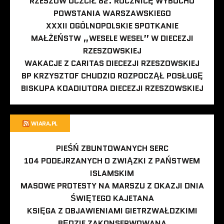
RZESZÓW UCZCIŁ 82. ROCZNICĘ WYBUCHU
POWSTANIA WARSZAWSKIEGO
XXXII OGÓLNOPOLSKIE SPOTKANIE
MAŁŻEŃSTW „WESELE WESEL” W DIECEZJI
RZESZOWSKIEJ
WAKACJE Z CARITAS DIECEZJI RZESZOWSKIEJ
BP KRZYSZTOF CHUDZIO ROZPOCZĄŁ POSŁUGĘ
BISKUPA KOADIUTORA DIECEZJI RZESZOWSKIEJ
WIARA.PL
PIEŚŃ ZBUNTOWANYCH SERC
104 PODEJRZANYCH O ZWIĄZKI Z PAŃSTWEM
ISLAMSKIM
MASOWE PROTESTY NA MARSZU Z OKAZJI DNIA
ŚWIĘTEGO KAJETANA
KSIĘGA Z OBJAWIENIAMI GIETRZWAŁDZKIMI
BĘDZIE ZAKONSERWOWANA