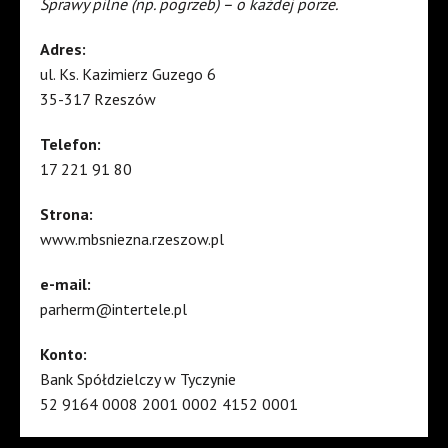
Sprawy pilne (np. pogrzeb) – o każdej porze.
Adres:
ul. Ks. Kazimierz Guzego 6
35-317 Rzeszów
Telefon:
17 221 91 80
Strona:
www.mbsniezna.rzeszow.pl
e-mail:
parherm@intertele.pl
Konto:
Bank Spółdzielczy w Tyczynie
52 9164 0008 2001 0002 4152 0001