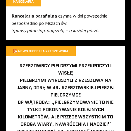
KANCELARIA
Kancelaria parafialna
czynna w dni powszednie
bezpośrednio po Mszach św.
Sprawy pilne (np. pogrzeb) – o każdej porze.
NEWS DIECEZJA RZESZOWSKA
RZESZOWSCY PIELGRZYMI PRZEKROCZYLI
WISŁĘ
PIELGRZYMI WYRUSZYLI Z RZESZOWA NA
JASNĄ GÓRĘ W 49. RZESZOWSKIEJ PIESZEJ
PIELGRZYMCE
BP WĄTROBA: „PIELGRZYMOWANIE TO NIE
TYLKO POKONYWANIE KOLEJNYCH
KILOMETRÓW, ALE PRZEDE WSZYSTKIM TO
DROGA WIARY, NAWRÓCENIA I NADZIEI”