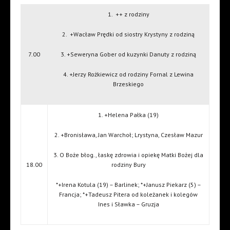
1.
++ z rodziny
2.
+Wacław Prędki od siostry Krystyny z rodziną
7.00
3. +Seweryna Gober od kuzynki Danuty z rodziną
4. +Jerzy Rożkiewicz od rodziny Fornal z Lewina
Brzeskiego
1. +Helena Pałka (19)
2. +Bronisława, Jan Warchoł; Lrystyna, Czesław Mazur
3. O Boże błog., łaskę zdrowia i opiekę Matki Bożej dla
18.00
rodziny Bury
*+Irena Kotula (19) – Barlinek; *+Janusz Piekarz (5) –
Francja; *+Tadeusz Pitera od koleżanek i kolegów
Ines i Sławka – Gruzja