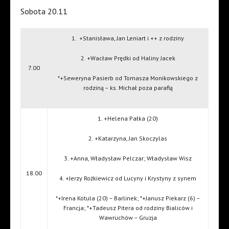
Sobota 20.11
1.
+Stanisława, Jan Leniart i ++ z rodziny
2. +Wacław Prędki od Haliny Jacek
7.00
*+Seweryna Pasierb od Tomasza Monikowskiego z
rodziną – ks. Michał poza parafią
1. +Helena Pałka (20)
2. +Katarzyna, Jan Skoczylas
3. +Anna, Władysław Pelczar; Władysław Wisz
18.00
4. +Jerzy Rożkiewicz od Lucyny i Krystyny z synem
*+Irena Kotula (20) – Barlinek; *+Janusz Piekarz (6) –
Francja; *+Tadeusz Pitera od rodziny Bialiców i
Wawruchów – Gruzja