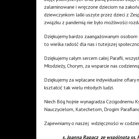
zalaminowane i wręczone dzieciom na zakończ
dziewczynkom lalki uszyte przez dzieci z Z
związku z pandemią nie było możliwości rozda
Dziękujemy bardzo zaangażowanym osobom w z
to wielka radość dla nas i tutejszej społeczno
Dziękujemy całym sercem całej Parafii, wszy
Młodzieży, Chorym, za wsparcie nas codzienn
Dziękujemy za wpłacane indywidualne ofiary n
kształcić tak wielu młodych ludzi.
Niech Bóg hojnie wynagradza Czcigodnemu Ks
Nauczycielom, Katechetom, Drogim Parafia
Zapewniamy o naszej
wdzięczności w codzie
s. Joanna Rapacz
ze wspólnotą ss. 