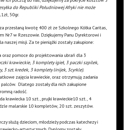
syłka do Republiki Południowej Afryki nie może
11zł, 50gr.
za przesłaną kwotę 400 zł ze Szkolnego Kółka Caritas,
ym Nr7 w Rzeszowie. Dziękujemy Panu Dyrektorowi i
naszej misji. Za te pieniążki zostały zakupione:
ia oraz pomoce do projektowania ubrań dla 3
czki krawieckie, 3 komplety igieł, 3 paczki szpilek,
, 3 szt. kredek, 3 komplety linijek, 3cyrkle).
tkowe zajęcia krawieckie, oraz otrzymują zadania
 palców.
Dlatego zostały dla nich zakupione
gromną radość.
a krawiecka 10 szt., prujki krawieckie10 szt., 4
dzle malarskie 10 kompletów, 20 szt. zeszytów.
eczy służą dzieciom, młodzieży podczas katechezy i
 krawiecko-artystycznych. Dyplomy zostały