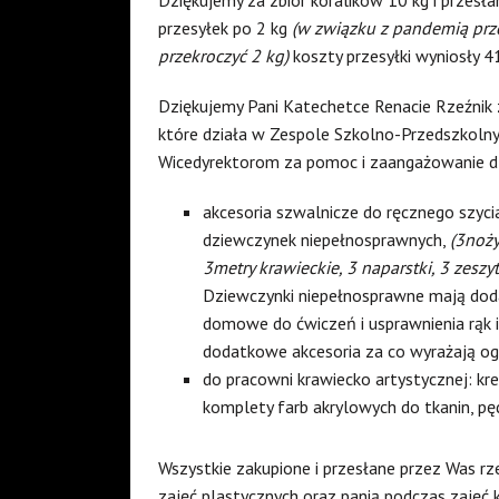
przesyłek po 2 kg
(w związku z pandemią prze
przekroczyć 2 kg)
koszty przesyłki wyniosły 4
Dziękujemy Pani Katechetce Renacie Rzeźnik 
które działa w Zespole Szkolno-Przedszkoln
Wicedyrektorom za pomoc i zaangażowanie dla 
akcesoria szwalnicze do ręcznego szyc
dziewczynek niepełnosprawnych,
(3noży
3metry krawieckie, 3 naparstki, 3 zeszyty
Dziewczynki niepełnosprawne mają doda
domowe do ćwiczeń i usprawnienia rąk i
dodatkowe akcesoria za co wyrażają o
do pracowni krawiecko artystycznej: kred
komplety farb akrylowych do tkanin, pę
Wszystkie zakupione i przesłane przez Was rz
zajęć plastycznych oraz panią podczas zajęć