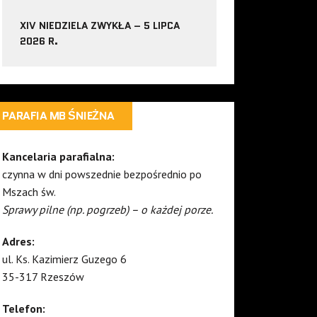
XIV NIEDZIELA ZWYKŁA – 5 LIPCA
2026 R.
PARAFIA MB ŚNIEŻNA
Kancelaria parafialna:
czynna w dni powszednie bezpośrednio po
Mszach św.
Sprawy pilne (np. pogrzeb) – o każdej porze.
Adres:
ul. Ks. Kazimierz Guzego 6
35-317 Rzeszów
Telefon: