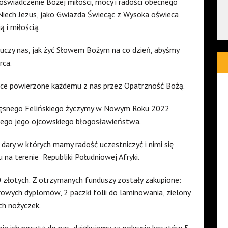
świadczenie Bożej miłości, mocy i radości obecnego
Niech Jezus, jako Gwiazda Świecąc z Wysoka oświeca
ą i miłością.
uczy nas, jak żyć Słowem Bożym na co dzień, abyśmy
rca.
prace powierzone każdemu z nas przez Opatrzność Bożą.
częsnego Felińskiego życzymy w Nowym Roku 2022
ego jego ojcowskiego błogosławieństwa.
dary w których mamy radość uczestniczyć i nimi się
u na terenie
Republiki Południowej Afryki.
0 złotych. Z otrzymanych funduszy zostały zakupione:
rowych dyplomów, 2 paczki folii do laminowania, zielony
ch nożyczek.
nie ich pocztą do nas, dziękujemy za pokrycie kosztów 5