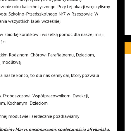
enie roku katechetycznego. Przy tej okazji wręczyliśmy
espołu Szkolno-Przedszkolnego Nr7 w Rzeszowie. W
nia wszystkich lalek wcześniej.
biórkę koralików i wszelką pomoc dla naszej misji,
ści.
stkim Rodzinom, Chórowi Parafialnemu, Dzieciom,
ą modlitwą.
a nasze konto, to dla nas cenny dar, który pozwala
. Proboszczowi, Współpracownikom, Dyrekcji,
nom, Kochanym
Dzieciom.
nnej modlitwie i serdecznie pozdrawiamy
Rodziny Maryi, misjonarzami, społecznością afrykańską.