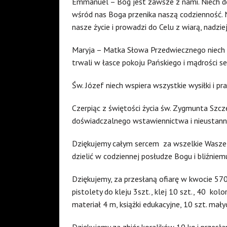
Emmanuel – Bóg jest zawsze z nami. Niech do
wśród nas Boga przenika naszą codzienność. 
nasze życie i prowadzi do Celu z wiarą, nadziej
Maryja – Matka Słowa Przedwiecznego niech 
trwali w łasce pokoju Pańskiego i mądrości se
Św. Józef niech wspiera wszystkie wysiłki i 
Czerpiąc z świętości życia św. Zygmunta Sz
doświadczalnego wstawiennictwa i nieustann
Dziękujemy całym sercem
za wszelkie Wasze 
dzielić w codziennej posłudze Bogu i bliźniem
Dziękujemy, za przesłaną ofiarę w kwocie 57
pistolety do kleju 3szt., klej 10 szt., 40
kolo
materiał 4 m, książki edukacyjne, 10 szt. mały
Dziękujemy za zbiór koralików 10 kg i przesła