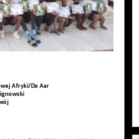
wej Afryki/De Aar
Lignowski
wój