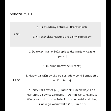
Sobota 29.01
1. ++ z rodziny Kotulów i Brzezińskich
7.00
2. +Mieczysław Mazur od rodziny Borowców
1. Dziękczynna i o Bożą opiekę dla męża w czasie
operacji
2. +Marian Borowiec (8 rocz.)
3. +Jadwiga Wiśniowska od sąsiadów córki Bernadett z
18.00
ul. Chmielnej
*+Jerzy Rożkiewicz (29)-Barlinek, +Jacek Wójcik od
Marianny Lisowicz z rodziną
– Dominikana, +Dariusz
Wacławek od rodziny Soleckich z Lubeni -ks. Michał,
+Jadwiga Wiśniowska (13)-Białoruś