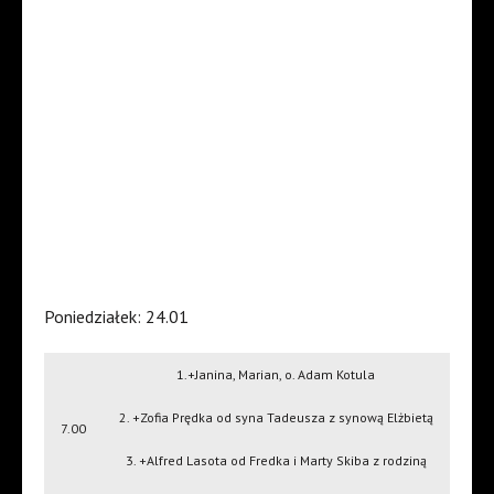
Poniedziałek: 24.01
1.+Janina, Marian, o. Adam Kotula
2. +Zofia Prędka od syna Tadeusza z synową Elżbietą
7.00
3. +Alfred Lasota od Fredka i Marty Skiba z rodziną