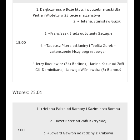
1. Dziękczynna, o Boże błog.
i potrzebne łaski dla
Piotra i Wioletty w 25 lecie małżeństwa
2. +Helena, Stanisław Guzik
3. +Franciszek Brudz od Jolanty Szczęch
18.00
4. +Tadeusz Pitera od Janiny i Teofila Żurek –
zakończenie Mszy pogrzebowych
*+Jerzy Rożkiewicz (24)-Barlinek, +Janina Kocur od Zofii
Gil -Dominikana, +Jadwiga Wiśniowska (8)-Białoruś
Wtorek: 25.01
1. +Helena Pałka od Barbary i Kazimierza Bomba
2. +Józef Borcz od Zofii Iskrzyckiej
7.00
3. +Edward Gawron od rodziny z Krakowa