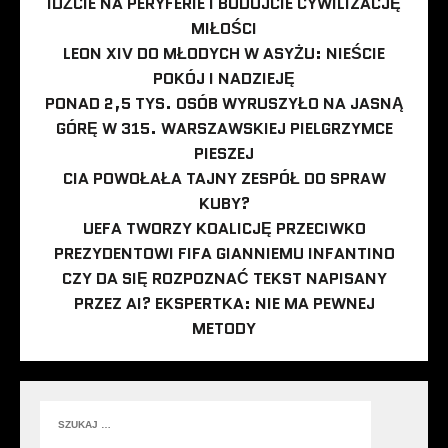
IDŹCIE NA PERYFERIE I BUDUJCIE CYWILIZACJĘ
MIŁOŚCI
LEON XIV DO MŁODYCH W ASYŻU: NIEŚCIE
POKÓJ I NADZIEJĘ
PONAD 2,5 TYS. OSÓB WYRUSZYŁO NA JASNĄ
GÓRĘ W 315. WARSZAWSKIEJ PIELGRZYMCE
PIESZEJ
CIA POWOŁAŁA TAJNY ZESPÓŁ DO SPRAW
KUBY?
UEFA TWORZY KOALICJĘ PRZECIWKO
PREZYDENTOWI FIFA GIANNIEMU INFANTINO
CZY DA SIĘ ROZPOZNAĆ TEKST NAPISANY
PRZEZ AI? EKSPERTKA: NIE MA PEWNEJ
METODY