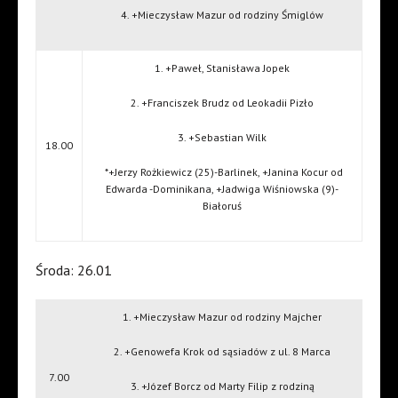
4. +Mieczysław Mazur od rodziny Śmiglów
1. +Paweł, Stanisława Jopek
2. +Franciszek Brudz od Leokadii Pizło
3. +Sebastian Wilk
18.00
*+Jerzy Rożkiewicz (25)-Barlinek, +Janina Kocur od
Edwarda -Dominikana, +Jadwiga Wiśniowska (9)-
Białoruś
Środa: 26.01
1. +Mieczysław Mazur od rodziny Majcher
2. +Genowefa Krok od sąsiadów z ul. 8 Marca
7.00
3. +Józef Borcz od Marty Filip z rodziną