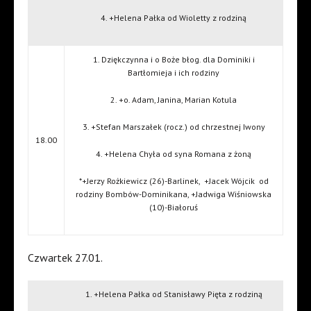
4. +Helena Pałka od Wioletty z rodziną
1. Dziękczynna i o Boże błog. dla Dominiki i
Bartłomieja i ich rodziny
2. +o. Adam, Janina, Marian Kotula
3. +Stefan Marszałek (rocz.) od chrzestnej Iwony
18.00
4. +Helena Chyła od syna Romana z żoną
*+Jerzy Rożkiewicz (26)-Barlinek,
+Jacek Wójcik
od
rodziny Bombów-Dominikana, +Jadwiga Wiśniowska
(10)-Białoruś
Czwartek 27.01.
1. +Helena Pałka od Stanisławy Pięta z rodziną