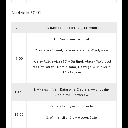
Niedziela 30.01
7.00
1. O nawrócenie córki, zięcia i wnuka
1. +Paweł, Aniela
Kozik
2. +Stefan Szwed, Helena, Stefania, Władysław
9.00
*+Jerzy Rożkiewicz (30) – Barlinek, +Jacek Wójcik od
rodziny Daraż – Dominikana, +Jadwiga Wiśniowska
(14)-Białoruś
1. +Maksymilian, Katarzyna Ciebiera, ++ z rodziny
10.30
Ciebierów i Bartoniów
1. Za parafian żywych i zmarłych
12.00
2. W intencji chóru – o błog. Boże