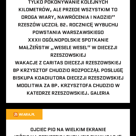
TYLKO POKONYWANIE KOLEJNYCH
KILOMETRÓW, ALE PRZEDE WSZYSTKIM TO
DROGA WIARY, NAWRÓCENIA I NADZIEI”
RZESZÓW UCZCIŁ 82. ROCZNICĘ WYBUCHU
POWSTANIA WARSZAWSKIEGO
XXXII OGÓLNOPOLSKIE SPOTKANIE
MAŁŻEŃSTW „WESELE WESEL” W DIECEZJI
RZESZOWSKIEJ
WAKACJE Z CARITAS DIECEZJI RZESZOWSKIEJ
BP KRZYSZTOF CHUDZIO ROZPOCZĄŁ POSŁUGĘ
BISKUPA KOADIUTORA DIECEZJI RZESZOWSKIEJ
MODLITWA ZA BP. KRZYSZTOFA CHUDZIO W
KATEDRZE RZESZOWSKIEJ. GALERIA
WIARA.PL
OJCIEC PIO NA WIELKIM EKRANIE