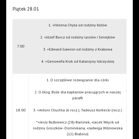
Piątek 28.01
1. +Helena Chyła od rodziny Kotów
2. +Józef Borcz od rodziny Lesiów i Senejków
7.00
3. +Edward Gawron od rodziny z Krakowa
4. +Genowefa Krok od Katarzyny Iskrzyckiej
1. O szczęśliwe rozwiązanie dla córki
2. O błog. Boże dla kapłanów pracujących w naszej
parafii
18.00
3. +Antoni Chuchla (6 rocz.), Tadeusz Korbecki (rocz.)
*+Jerzy Rożkiewicz (28)-Barlinek, +Jacek Wójcik od
rodziny Groszków -Dominikana, +Jadwiga Wiśniowska
(12)-Białoruś