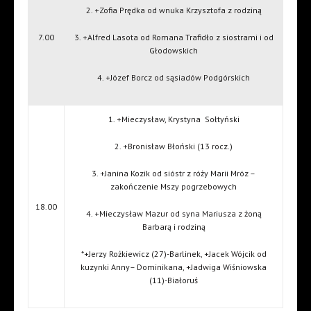
2. +Zofia Prędka od wnuka Krzysztofa z rodziną
7.00
3. +Alfred Lasota od Romana Trafidło z siostrami i od
Głodowskich
4. +Józef Borcz od sąsiadów Podgórskich
1. +Mieczysław, Krystyna
Sołtyński
2. +Bronisław Błoński (13 rocz.)
3. +Janina Kozik od sióstr z róży Marii Mróz –
zakończenie Mszy pogrzebowych
18.00
4. +Mieczysław Mazur od syna Mariusza z żoną
Barbarą i rodziną
*+Jerzy Rożkiewicz (27)-Barlinek, +Jacek Wójcik od
kuzynki Anny– Dominikana, +Jadwiga Wiśniowska
(11)-Białoruś