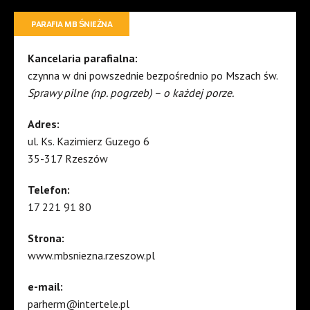
PARAFIA MB ŚNIEŻNA
Kancelaria parafialna:
czynna w dni powszednie bezpośrednio po Mszach św.
Sprawy pilne (np. pogrzeb) – o każdej porze.
Adres:
ul. Ks. Kazimierz Guzego 6
35-317 Rzeszów
Telefon:
17 221 91 80
Strona:
www.mbsniezna.rzeszow.pl
e-mail:
parherm@intertele.pl