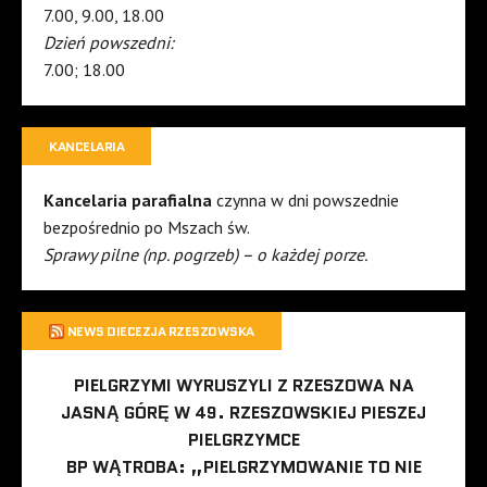
7.00, 9.00, 18.00
Dzień powszedni:
7.00; 18.00
KANCELARIA
Kancelaria parafialna
czynna w dni powszednie
bezpośrednio po Mszach św.
Sprawy pilne (np. pogrzeb) – o każdej porze.
NEWS DIECEZJA RZESZOWSKA
PIELGRZYMI WYRUSZYLI Z RZESZOWA NA
JASNĄ GÓRĘ W 49. RZESZOWSKIEJ PIESZEJ
PIELGRZYMCE
BP WĄTROBA: „PIELGRZYMOWANIE TO NIE