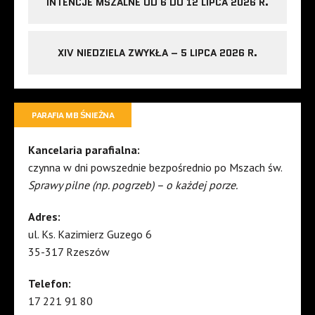
INTENCJE MSZALNE OD 6 DO 12 LIPCA 2026 R.
XIV NIEDZIELA ZWYKŁA – 5 LIPCA 2026 R.
PARAFIA MB ŚNIEŻNA
Kancelaria parafialna:
czynna w dni powszednie bezpośrednio po Mszach św.
Sprawy pilne (np. pogrzeb) – o każdej porze.
Adres:
ul. Ks. Kazimierz Guzego 6
35-317 Rzeszów
Telefon:
17 221 91 80