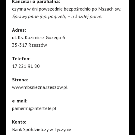
Kancelaria parafialna:
czynna w dni powszednie bezpośrednio po Mszach św.
Sprawy pilne (np. pogrzeb) – o każdej porze.
Adres:
ul. Ks. Kazimierz Guzego 6
35-317 Rzeszów
Telefon:
17 221 91 80
Strona:
www.mbsniezna.rzeszow.pl
e-mail:
parherm@intertele.pl
Konto:
Bank Spółdzielczy w Tyczynie