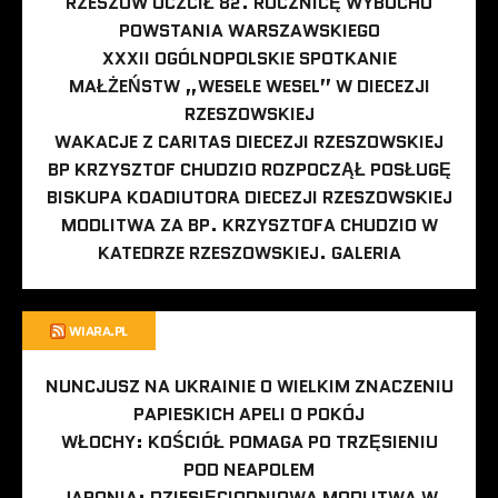
RZESZÓW UCZCIŁ 82. ROCZNICĘ WYBUCHU
POWSTANIA WARSZAWSKIEGO
XXXII OGÓLNOPOLSKIE SPOTKANIE
MAŁŻEŃSTW „WESELE WESEL” W DIECEZJI
RZESZOWSKIEJ
WAKACJE Z CARITAS DIECEZJI RZESZOWSKIEJ
BP KRZYSZTOF CHUDZIO ROZPOCZĄŁ POSŁUGĘ
BISKUPA KOADIUTORA DIECEZJI RZESZOWSKIEJ
MODLITWA ZA BP. KRZYSZTOFA CHUDZIO W
KATEDRZE RZESZOWSKIEJ. GALERIA
WIARA.PL
NUNCJUSZ NA UKRAINIE O WIELKIM ZNACZENIU
PAPIESKICH APELI O POKÓJ
WŁOCHY: KOŚCIÓŁ POMAGA PO TRZĘSIENIU
POD NEAPOLEM
JAPONIA: DZIESIĘCIODNIOWA MODLITWA W