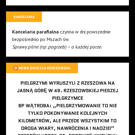
KANCELARIA
Kancelaria parafialna
czynna w dni powszednie
bezpośrednio po Mszach św.
Sprawy pilne (np. pogrzeb) – o każdej porze.
NEWS DIECEZJA RZESZOWSKA
PIELGRZYMI WYRUSZYLI Z RZESZOWA NA
JASNĄ GÓRĘ W 49. RZESZOWSKIEJ PIESZEJ
PIELGRZYMCE
BP WĄTROBA: „PIELGRZYMOWANIE TO NIE
TYLKO POKONYWANIE KOLEJNYCH
KILOMETRÓW, ALE PRZEDE WSZYSTKIM TO
DROGA WIARY, NAWRÓCENIA I NADZIEI”