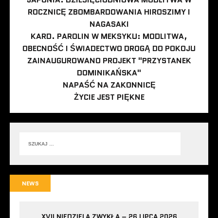
ROCZNICĘ ZBOMBARDOWANIA HIROSZIMY I
NAGASAKI
KARD. PAROLIN W MEKSYKU: MODLITWA,
OBECNOŚĆ I ŚWIADECTWO DROGĄ DO POKOJU
ZAINAUGUROWANO PROJEKT "PRZYSTANEK
DOMINIKAŃSKA"
NAPAŚĆ NA ZAKONNICĘ
ŻYCIE JEST PIĘKNE
NEWS
XVII NIEDZIELA ZWYKŁA – 26 LIPCA 2026