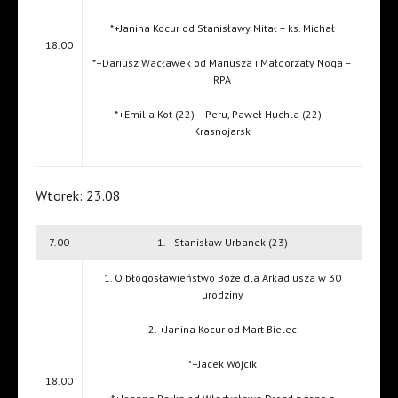
*+Janina Kocur od Stanisławy Mitał – ks. Michał
18.00
*+Dariusz Wacławek od Mariusza i Małgorzaty Noga –
RPA
*+Emilia Kot (22) – Peru, Paweł Huchla (22) –
Krasnojarsk
Wtorek: 23.08
7.00
1. +Stanisław Urbanek (23)
1. O błogosławieństwo Boże dla Arkadiusza w 30
urodziny
2. +Janina Kocur od Mart Bielec
*+Jacek Wójcik
18.00