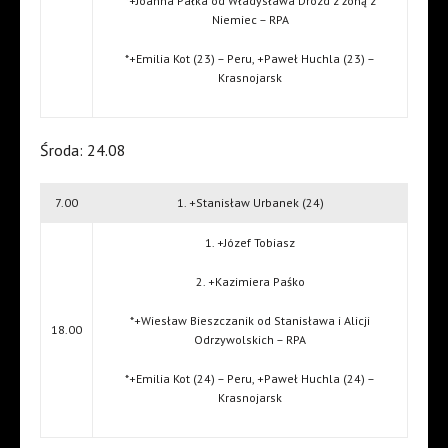
*+Joanna Pałka od Władysława Drozd z żoną z
Niemiec – RPA
*+Emilia Kot (23) – Peru, +Paweł Huchla (23) –
Krasnojarsk
Środa: 24.08
7.00
1. +Stanisław Urbanek (24)
1. +Józef Tobiasz
2. +Kazimiera Paśko
*+Wiesław Bieszczanik od Stanisława i Alicji
18.00
Odrzywolskich – RPA
*+Emilia Kot (24) – Peru, +Paweł Huchla (24) –
Krasnojarsk