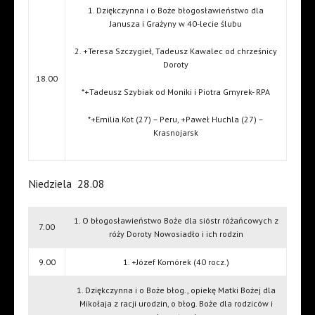
1. Dziękczynna i o Boże błogosławieństwo dla
Janusza i Grażyny w 40-lecie ślubu
2. +Teresa Szczygieł, Tadeusz Kawalec od chrześnicy
Doroty
18.00
*+Tadeusz Szybiak od Moniki i Piotra Gmyrek- RPA
*+Emilia Kot (27) – Peru, +Paweł Huchla (27) –
Krasnojarsk
Niedziela
28.08
1. O błogosławieństwo Boże dla sióstr różańcowych z
7.00
róży Doroty Nowosiadło i ich rodzin
9.00
1. +Józef Komórek (40 rocz.)
1. Dziękczynna i o Boże błog., opiekę Matki Bożej dla
Mikołaja z racji urodzin, o błog. Boże dla rodziców i