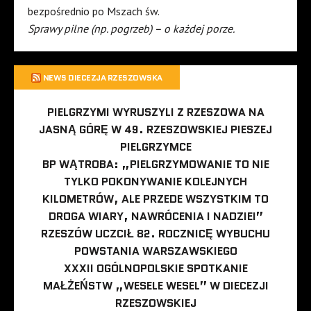
bezpośrednio po Mszach św.
Sprawy pilne (np. pogrzeb) – o każdej porze.
NEWS DIECEZJA RZESZOWSKA
PIELGRZYMI WYRUSZYLI Z RZESZOWA NA
JASNĄ GÓRĘ W 49. RZESZOWSKIEJ PIESZEJ
PIELGRZYMCE
BP WĄTROBA: „PIELGRZYMOWANIE TO NIE
TYLKO POKONYWANIE KOLEJNYCH
KILOMETRÓW, ALE PRZEDE WSZYSTKIM TO
DROGA WIARY, NAWRÓCENIA I NADZIEI”
RZESZÓW UCZCIŁ 82. ROCZNICĘ WYBUCHU
POWSTANIA WARSZAWSKIEGO
XXXII OGÓLNOPOLSKIE SPOTKANIE
MAŁŻEŃSTW „WESELE WESEL” W DIECEZJI
RZESZOWSKIEJ