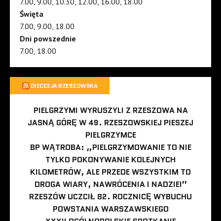
7.00, 9.00, 10.30, 12.00, 16.00, 18.00
Święta
7.00, 9.00, 18.00
Dni powszednie
7.00, 18.00
DIECEZJA RZESZOWSKA
PIELGRZYMI WYRUSZYLI Z RZESZOWA NA
JASNĄ GÓRĘ W 49. RZESZOWSKIEJ PIESZEJ
PIELGRZYMCE
BP WĄTROBA: „PIELGRZYMOWANIE TO NIE
TYLKO POKONYWANIE KOLEJNYCH
KILOMETRÓW, ALE PRZEDE WSZYSTKIM TO
DROGA WIARY, NAWRÓCENIA I NADZIEI”
RZESZÓW UCZCIŁ 82. ROCZNICĘ WYBUCHU
POWSTANIA WARSZAWSKIEGO