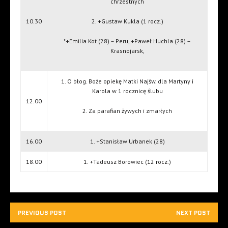
chrzestnych
10.30
2. +Gustaw Kukla (1 rocz.)
*+Emilia Kot (28) – Peru, +Paweł Huchla (28) –
Krasnojarsk,
1. O błog. Boże opiekę Matki Najśw. dla Martyny i
Karola w 1 rocznicę ślubu
12.00
2. Za parafian żywych i zmarłych
16.00
1. +Stanisław Urbanek (28)
18.00
1. +Tadeusz Borowiec (12 rocz.)
PREVIOUS POST
NEXT POST