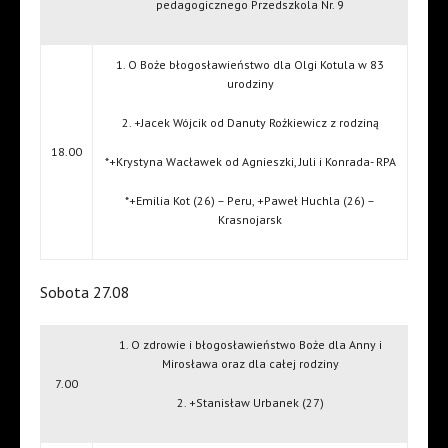
pedagogicznego Przedszkola Nr. 9
1. O Boże błogosławieństwo dla Olgi Kotula w 83
urodziny
2. +Jacek Wójcik od Danuty Rożkiewicz z rodziną
18.00
*+Krystyna Wacławek od Agnieszki, Juli i Konrada- RPA
*+Emilia Kot (26) – Peru, +Paweł Huchla (26) –
Krasnojarsk
Sobota 27.08
1. O zdrowie i błogosławieństwo Boże dla Anny i
Mirosława oraz dla całej rodziny
7.00
2. +Stanisław Urbanek (27)