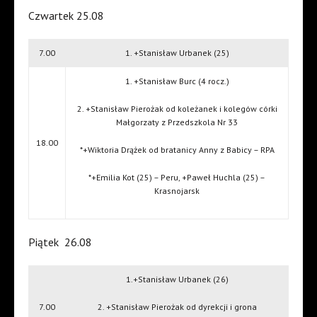
Czwartek 25.08
7.00
1. +Stanisław Urbanek (25)
1. +Stanisław Burc (4 rocz.)
2. +Stanisław Pierożak od koleżanek i kolegów córki
Małgorzaty z Przedszkola Nr 33
18.00
*+Wiktoria Drążek od bratanicy Anny z Babicy – RPA
*+Emilia Kot (25) – Peru, +Paweł Huchla (25) –
Krasnojarsk
Piątek
26.08
1.+Stanisław Urbanek (26)
7.00
2. +Stanisław Pierożak od dyrekcji i grona