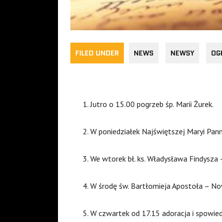
FILED UNDER
NEWS
NEWSY
OG
Jutro o 15.00 pogrzeb śp. Marii Żurek.
W poniedziałek Najświętszej Maryi Pann
We wtorek bł. ks. Władysława Findysza 
W środę św. Bartłomieja Apostoła – No
W czwartek od 17.15 adoracja i spowied