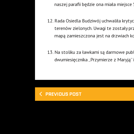
naszej parafii będzie ona miała miejsce
Rada Osiedla Budziwój uchwaliła kryty
terenów zielonych. Uwagi te zostały p
mapą zamieszczona jest na drzwiach koś
Na stoliku za ławkami są darmowe publik
dwumiesięcznika „Przymierze z Maryją” i
PREVIOUS POST