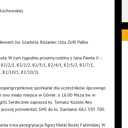
tochowskiej.
ikwiach św. Szarbela. Różaniec róża Zofii Pałka.
ioła. W tym tygodniu prosimy rodziny z Jana Pawła II –
 82/2/1, 82/2/2, 82/3/1, 82/4/1, 82/5/2, 82/7/1,
, 82/10/1, 82/10/2).
e popielgrzymkowe spotkanie dla uczestników lipcowego
e ono miało miejsce w Górnie: o 16.00 Msza św. w
ll. Serdecznie zaprasza ks. Tomasz Kozicki. Aby
 proszę potwierdzić SMS do ks. Damiana: 662 593 700.
tnienia trwa peregrynacja figury Matki Bożej Fatimskiej. W