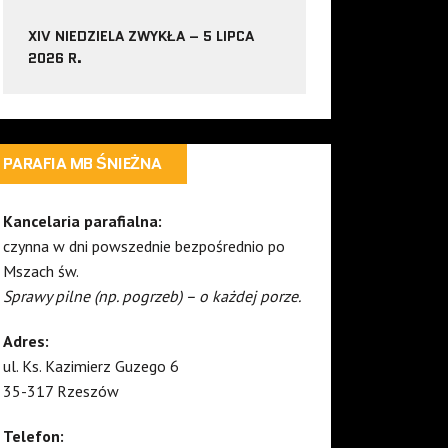
XIV NIEDZIELA ZWYKŁA – 5 LIPCA
2026 R.
PARAFIA MB ŚNIEŻNA
Kancelaria parafialna:
czynna w dni powszednie bezpośrednio po
Mszach św.
Sprawy pilne (np. pogrzeb) – o każdej porze.
Adres:
ul. Ks. Kazimierz Guzego 6
35-317 Rzeszów
Telefon: