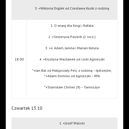
3. +Wiktoria Drążek od Czesława Kozik z rodziną
1. O wiarę dla Kingi i Rafała
2. +Seweryna Pasierb (2 rocz.)
3. +o. Adam, Janina i Marian Kotula
18.00
4. +Krystyna Wacławek od córki Agnieszki
*+Jan Bal od Małgorzaty Pelc z rodziną – Jędrzejów;
*+Adam Domino od Agnieszki – RPA
*+Stanisław Chmiel (9) – Tarnoszyn
Czwartek 13.10
1. +Józef Walicki