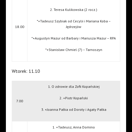
2. Teresa Kulikowska (2 rocz.)
*+Tadeusz Szybiak od Cecylii i Mariana Koba –
18.00
Jędrzejów
*+Augustyn Mazur od Barbary i Mariusza Mazur – RPA
*+Stanisław Chmiel (7) – Tarnoszyn
Wtorek: 11.10
1. O zdrowie dla Zofii Kopańskiej
2. +Piotr Kopański
7.00
3. +Joanna Pałka od Doroty i Agaty Pałka
1. +Tadeusz, Anna Domino