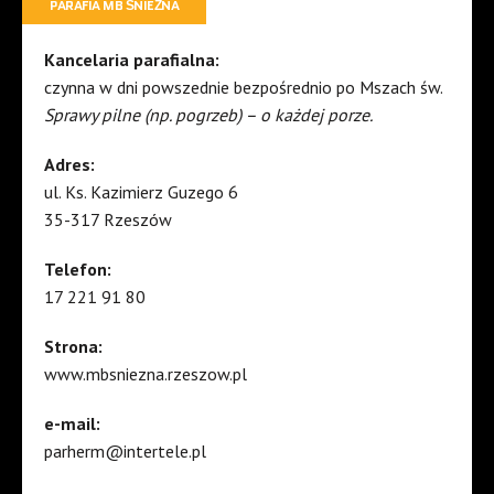
PARAFIA MB ŚNIEŻNA
Kancelaria parafialna:
czynna w dni powszednie bezpośrednio po Mszach św.
Sprawy pilne (np. pogrzeb) – o każdej porze.
Adres:
ul. Ks. Kazimierz Guzego 6
35-317 Rzeszów
Telefon:
17 221 91 80
Strona:
www.mbsniezna.rzeszow.pl
e-mail:
parherm@intertele.pl