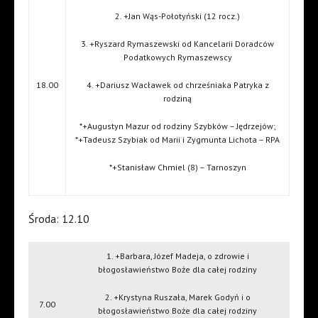
2. +Jan Wąs-Połotyński (12 rocz.)
3. +Ryszard Rymaszewski od Kancelarii Doradców
Podatkowych Rymaszewscy
18.00
4. +Dariusz Wacławek od chrześniaka Patryka z
rodziną
*+Augustyn Mazur od rodziny Szybków – Jędrzejów;
*+Tadeusz Szybiak od Marii i Zygmunta Lichota – RPA
*+Stanisław Chmiel (8) – Tarnoszyn
Środa: 12.10
1. +Barbara, Józef Madeja, o zdrowie i
błogosławieństwo Boże dla całej rodziny
2. +Krystyna Ruszała, Marek Godyń i o
7.00
błogosławieństwo Boże dla całej rodziny