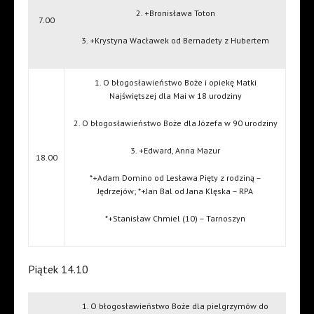
2. +Bronisława Toton
7.00
3. +Krystyna Wacławek od Bernadety z Hubertem
1. O błogosławieństwo Boże i opiekę Matki
Najświętszej dla Mai w 18 urodziny
2. O błogosławieństwo Boże dla Józefa w 90 urodziny
3. +Edward, Anna Mazur
18.00
*+Adam Domino od Lesława Pięty z rodziną –
Jędrzejów; *+Jan Bal od Jana Klęska – RPA
*+Stanisław Chmiel (10) – Tarnoszyn
Piątek 14.10
1. O błogosławieństwo Boże dla pielgrzymów do