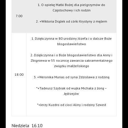
1. O opiekę Matki Bożej dla pielgrzymów do
Częstochowy i ich rodzin
7.00
2. +Wiktoria Drążek od córki Krystyny z mężem
1. Dziękczynna w 80 urodziny Józefa i o dalsze Boże
błogosławieństwo
2. Dziękczynna i o Boże błogosławieństwo dla Anny i
Zbigniewa w 55 rocznicę zawarcia sakramentalnego
związku małżeńskiego
18.00
3. +Weronika Murias od syna Zdzisława z rodziną
*+Tadeusz Szybiak od wujka Michała z żoną –
Jędrzejów
*+Jerzy Kuzdro od cioci Aliny i rodziny Szwed
Niedziela
16.10