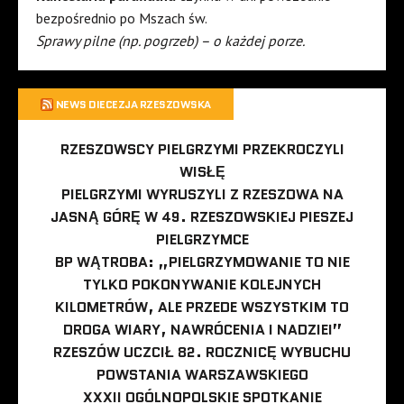
bezpośrednio po Mszach św.
Sprawy pilne (np. pogrzeb) – o każdej porze.
NEWS DIECEZJA RZESZOWSKA
RZESZOWSCY PIELGRZYMI PRZEKROCZYLI
WISŁĘ
PIELGRZYMI WYRUSZYLI Z RZESZOWA NA
JASNĄ GÓRĘ W 49. RZESZOWSKIEJ PIESZEJ
PIELGRZYMCE
BP WĄTROBA: „PIELGRZYMOWANIE TO NIE
TYLKO POKONYWANIE KOLEJNYCH
KILOMETRÓW, ALE PRZEDE WSZYSTKIM TO
DROGA WIARY, NAWRÓCENIA I NADZIEI”
RZESZÓW UCZCIŁ 82. ROCZNICĘ WYBUCHU
POWSTANIA WARSZAWSKIEGO
XXXII OGÓLNOPOLSKIE SPOTKANIE