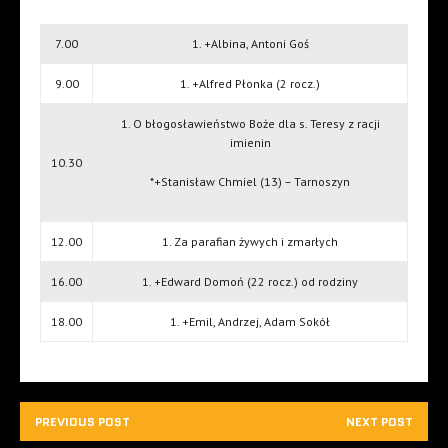
7.00
1. +Albina, Antoni Goś
9.00
1. +Alfred Płonka (2 rocz.)
1. O błogosławieństwo Boże dla s. Teresy z racji
imienin
10.30
*+Stanisław Chmiel (13) – Tarnoszyn
12.00
1. Za parafian żywych i zmarłych
16.00
1. +Edward Domoń (22 rocz.) od rodziny
18.00
1. +Emil, Andrzej, Adam Sokół
PREVIOUS POST
NEXT POST