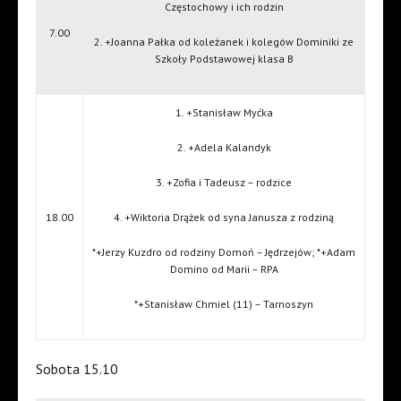
Częstochowy i ich rodzin
7.00
2. +Joanna Pałka od koleżanek i kolegów Dominiki ze
Szkoły Podstawowej klasa B
1. +Stanisław Myćka
2. +Adela Kalandyk
3. +Zofia i Tadeusz – rodzice
18.00
4. +Wiktoria Drążek od syna Janusza z rodziną
*+Jerzy Kuzdro od rodziny Domoń – Jędrzejów; *+Adam
Domino od Marii – RPA
*+Stanisław Chmiel (11) – Tarnoszyn
Sobota 15.10