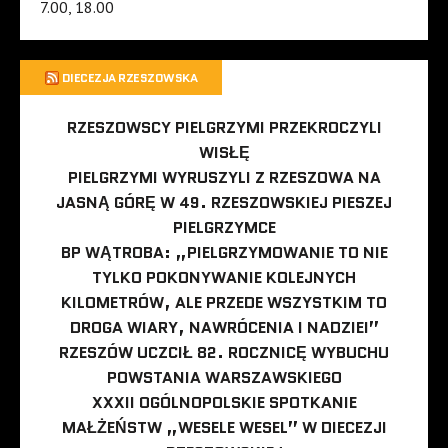
7.00, 18.00
DIECEZJA RZESZOWSKA
RZESZOWSCY PIELGRZYMI PRZEKROCZYLI
WISŁĘ
PIELGRZYMI WYRUSZYLI Z RZESZOWA NA
JASNĄ GÓRĘ W 49. RZESZOWSKIEJ PIESZEJ
PIELGRZYMCE
BP WĄTROBA: „PIELGRZYMOWANIE TO NIE
TYLKO POKONYWANIE KOLEJNYCH
KILOMETRÓW, ALE PRZEDE WSZYSTKIM TO
DROGA WIARY, NAWRÓCENIA I NADZIEI”
RZESZÓW UCZCIŁ 82. ROCZNICĘ WYBUCHU
POWSTANIA WARSZAWSKIEGO
XXXII OGÓLNOPOLSKIE SPOTKANIE
MAŁŻEŃSTW „WESELE WESEL” W DIECEZJI