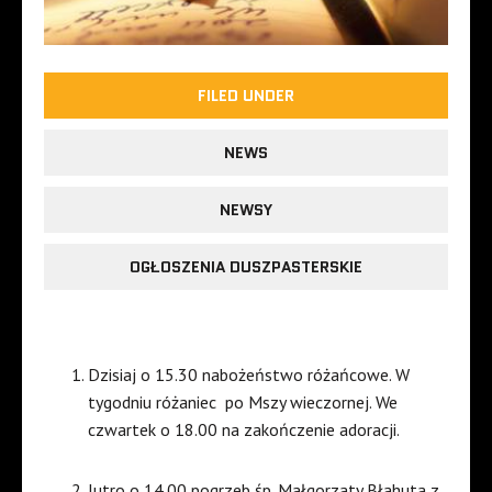
FILED UNDER
NEWS
NEWSY
OGŁOSZENIA DUSZPASTERSKIE
Dzisiaj o 15.30 nabożeństwo różańcowe. W
tygodniu różaniec
po Mszy wieczornej. We
czwartek o 18.00 na zakończenie adoracji.
Jutro o 14.00 pogrzeb śp. Małgorzaty Błahuta z