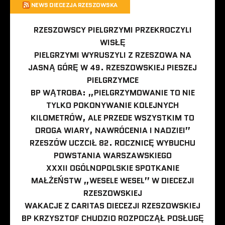
NEWS DIECEZJA RZESZOWSKA
RZESZOWSCY PIELGRZYMI PRZEKROCZYLI
WISŁĘ
PIELGRZYMI WYRUSZYLI Z RZESZOWA NA
JASNĄ GÓRĘ W 49. RZESZOWSKIEJ PIESZEJ
PIELGRZYMCE
BP WĄTROBA: „PIELGRZYMOWANIE TO NIE
TYLKO POKONYWANIE KOLEJNYCH
KILOMETRÓW, ALE PRZEDE WSZYSTKIM TO
DROGA WIARY, NAWRÓCENIA I NADZIEI”
RZESZÓW UCZCIŁ 82. ROCZNICĘ WYBUCHU
POWSTANIA WARSZAWSKIEGO
XXXII OGÓLNOPOLSKIE SPOTKANIE
MAŁŻEŃSTW „WESELE WESEL” W DIECEZJI
RZESZOWSKIEJ
WAKACJE Z CARITAS DIECEZJI RZESZOWSKIEJ
BP KRZYSZTOF CHUDZIO ROZPOCZĄŁ POSŁUGĘ