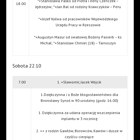
*+Stanisława Paśko od Piotra i Ireny Czenczek –
18.00
Jędrzejów; *+Jan Bal od rodziny Krawczyków – Peru
*+Józef Kołwa od pracowników Wojewódzkiego
Urzędu Pracy w Rzeszowie
*+Augustyn Mazur od swatowej Bożeny Pasierb – ks.
Michał; *+Stanisław Chmiel (18) – Tarnoszyn
Sobota 22.10
7.00
1. +Sławomir, Jacek Wójcik
1.Dziękczynna i o Boże błogosławieństwo dla
Bronisławy Synoś w 90 urodziny (godz. 16.00)
1. Dziękczynna za udana operację wszczepienia
inplantu w 3 rocznicę
2. ++ z rodzin Gawłów, Borowców, Kawów i dusze w
czyśćcu cierpiące