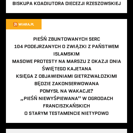
BISKUPA KOADIUTORA DIECEZJI RZESZOWSKIEJ
WIARA.PL
PIEŚŃ ZBUNTOWANYCH SERC
104 PODEJRZANYCH O ZWIĄZKI Z PAŃSTWEM
ISLAMSKIM
MASOWE PROTESTY NA MARSZU Z OKAZJI DNIA
ŚWIĘTEGO KAJETANA
KSIĘGA Z OBJAWIENIAMI GIETRZWAŁDZKIMI
BĘDZIE ZAKONSERWOWANA
POMYSŁ NA WAKACJE?
„PIEŚŃ NIEWYŚPIEWANA” W OGRODACH
FRANCISZKAŃSKICH
O STARYM TESTAMENCIE NIETYPOWO