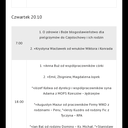
Czwartek 20.10
1. O zdrowie i Boże błogosławieństwo dla
pielgrzymów do Częstochowy i ich rodzin
7.00
2. +Krystyna Wacławek od wnuków Wiktora i Konrada
1. +Anna Buż od współpracowników córki
2. +Emil, Zbigniew, Magdalena Jopek
*+Józef Kołwa od dyrekcji i współpracowników syna
Adama z MOPS Rzeszów – Jędrzejów
18.00
*+Augustyn Mazur od pracowników Firmy WIKO z
rodzinami – Peru; *+Jerzy Kuzdro od rodziny Fic z
Tyczyna – RPA
*+Jan Bal od rodziny Domino – Ks. Michał; *+Stanisław