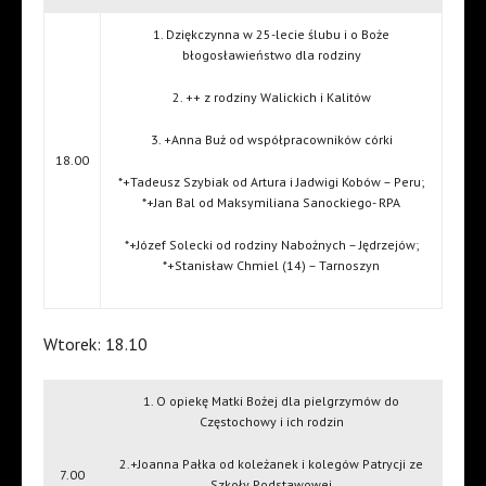
1. Dziękczynna w 25-lecie ślubu i o Boże
błogosławieństwo dla rodziny
2. ++ z rodziny Walickich i Kalitów
3. +Anna Buż od współpracowników córki
18.00
*+Tadeusz Szybiak od Artura i Jadwigi Kobów – Peru;
*+Jan Bal od Maksymiliana Sanockiego- RPA
*+Józef Solecki od rodziny Nabożnych – Jędrzejów;
*+Stanisław Chmiel (14) – Tarnoszyn
Wtorek: 18.10
1. O opiekę Matki Bożej dla pielgrzymów do
Częstochowy i ich rodzin
2.+Joanna Pałka od koleżanek i kolegów Patrycji ze
7.00
Szkoły Podstawowej