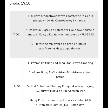
Środa: 19.10
1.
O Boże błogosławieństwo i potrzebne łaski dla
pielgrzymów do Częstochowy i ich rodzin
2. +Wiktoria Drążek od koleżanek i kolegów Andrzeja,
7.00
Janusza i Edyty z Działu Mechanicznego KRUSZGEO
3. +Teresa Semplewska od braci i bratowej –
zakończenie Mszy pogrzebowych
1. +Weronika Murias od syna Stanisława z rodziną
2. +Anna Burz; 3. +Stanisław, Bronisława, Antoni
Kotula
18.00
*+Józef Solecki od Barbary Podgórskiej – Jędrzejów;
*+Augustyn Mazur od Lilii Szczęch- Peru
*+Jerzy Kuzdro od rodziny Kotowicz z Lubeni-RPA;
*+Stanisław Chmiel (16) – Tarnoszyn