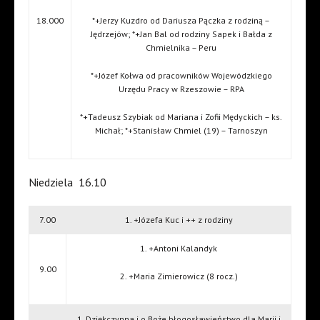
18.000
*+Jerzy Kuzdro od Dariusza Pączka z rodziną –
Jędrzejów; *+Jan Bal od rodziny Sapek i Bałda z
Chmielnika – Peru
*+Józef Kołwa od pracowników Wojewódzkiego
Urzędu Pracy w Rzeszowie – RPA
*+Tadeusz Szybiak od Mariana i Zofii Mędyckich – ks.
Michał; *+Stanisław Chmiel (19) – Tarnoszyn
Niedziela
16.10
7.00
1. +Józefa Kuc i ++ z rodziny
1. +Antoni Kalandyk
9.00
2. +Maria Zimierowicz (8 rocz.)
1. Dziękczynna i o Boże błogosławieństwo dla Marii i