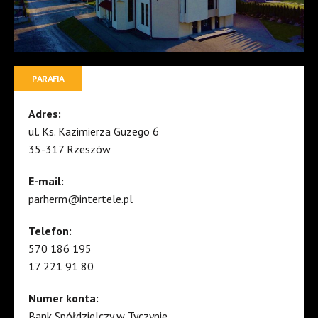
PARAFIA
Adres:
ul. Ks. Kazimierza Guzego 6
35-317 Rzeszów
E-mail:
parherm@intertele.pl
Telefon:
570 186 195
17 221 91 80
Numer konta:
Bank Spółdzielczy w Tyczynie