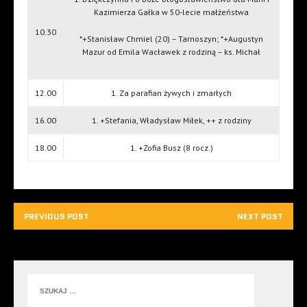
Kazimierza Gałka w 50-lecie małżeństwa
10.30
*+Stanisław Chmiel (20) – Tarnoszyn; *+Augustyn
Mazur od Emila Wacławek z rodziną – ks. Michał
12.00
1. Za parafian żywych i zmarłych
16.00
1. +Stefania, Władysław Miłek, ++ z rodziny
18.00
1. +Zofia Busz (8 rocz.)
PREVIOUS POST
NEXT POST