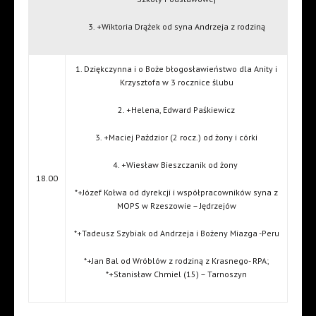
3. +Wiktoria Drążek od syna Andrzeja z rodziną
1. Dziękczynna i o Boże błogosławieństwo dla Anity i
Krzysztofa w 3 rocznice ślubu
2. +Helena, Edward Paśkiewicz
3. +Maciej Paździor (2 rocz.) od żony i córki
4. +Wiesław Bieszczanik od żony
18.00
*+Józef Kołwa od dyrekcji i współpracowników syna z
MOPS w Rzeszowie – Jędrzejów
*+Tadeusz Szybiak od Andrzeja i Bożeny Miazga -Peru
*+Jan Bal od Wróblów z rodziną z Krasnego- RPA;
*+Stanisław Chmiel (15) – Tarnoszyn