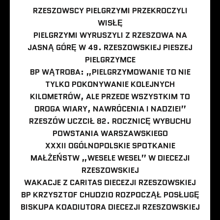
RZESZOWSCY PIELGRZYMI PRZEKROCZYLI
WISŁĘ
PIELGRZYMI WYRUSZYLI Z RZESZOWA NA
JASNĄ GÓRĘ W 49. RZESZOWSKIEJ PIESZEJ
PIELGRZYMCE
BP WĄTROBA: „PIELGRZYMOWANIE TO NIE
TYLKO POKONYWANIE KOLEJNYCH
KILOMETRÓW, ALE PRZEDE WSZYSTKIM TO
DROGA WIARY, NAWRÓCENIA I NADZIEI”
RZESZÓW UCZCIŁ 82. ROCZNICĘ WYBUCHU
POWSTANIA WARSZAWSKIEGO
XXXII OGÓLNOPOLSKIE SPOTKANIE
MAŁŻEŃSTW „WESELE WESEL” W DIECEZJI
RZESZOWSKIEJ
WAKACJE Z CARITAS DIECEZJI RZESZOWSKIEJ
BP KRZYSZTOF CHUDZIO ROZPOCZĄŁ POSŁUGĘ
BISKUPA KOADIUTORA DIECEZJI RZESZOWSKIEJ