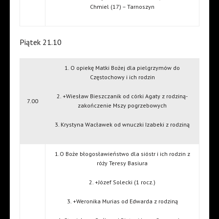
Chmiel (17) – Tarnoszyn
Piątek 21.10
1. O opiekę Matki Bożej dla pielgrzymów do
Częstochowy i ich rodzin
2. +Wiesław Bieszczanik od córki Agaty z rodziną-
7.00
zakończenie Mszy pogrzebowych
3. Krystyna Wacławek od wnuczki Izabeki z rodziną
1.O Boże błogosławieństwo dla sióstr i ich rodzin z
róży Teresy Basiura
2. +Józef Solecki (1 rocz.)
3. +Weronika Murias od Edwarda z rodziną