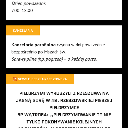
Dzień powszedni:
7.00; 18.00
KANCELARIA
Kancelaria parafialna
czynna w dni powszednie
bezpośrednio po Mszach św.
Sprawy pilne (np. pogrzeb) – o każdej porze.
NEWS DIECEZJA RZESZOWSKA
PIELGRZYMI WYRUSZYLI Z RZESZOWA NA
JASNĄ GÓRĘ W 49. RZESZOWSKIEJ PIESZEJ
PIELGRZYMCE
BP WĄTROBA: „PIELGRZYMOWANIE TO NIE
TYLKO POKONYWANIE KOLEJNYCH