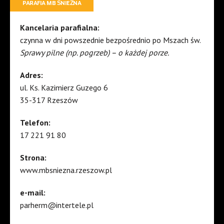
PARAFIA MB ŚNIEŻNA
Kancelaria parafialna:
czynna w dni powszednie bezpośrednio po Mszach św.
Sprawy pilne (np. pogrzeb) – o każdej porze.
Adres:
ul. Ks. Kazimierz Guzego 6
35-317 Rzeszów
Telefon:
17 221 91 80
Strona:
www.mbsniezna.rzeszow.pl
e-mail:
parherm@intertele.pl