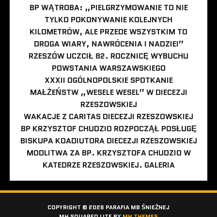
BP WĄTROBA: „PIELGRZYMOWANIE TO NIE
TYLKO POKONYWANIE KOLEJNYCH
KILOMETRÓW, ALE PRZEDE WSZYSTKIM TO
DROGA WIARY, NAWRÓCENIA I NADZIEI”
RZESZÓW UCZCIŁ 82. ROCZNICĘ WYBUCHU
POWSTANIA WARSZAWSKIEGO
XXXII OGÓLNOPOLSKIE SPOTKANIE
MAŁŻEŃSTW „WESELE WESEL” W DIECEZJI
RZESZOWSKIEJ
WAKACJE Z CARITAS DIECEZJI RZESZOWSKIEJ
BP KRZYSZTOF CHUDZIO ROZPOCZĄŁ POSŁUGĘ
BISKUPA KOADIUTORA DIECEZJI RZESZOWSKIEJ
MODLITWA ZA BP. KRZYSZTOFA CHUDZIO W
KATEDRZE RZESZOWSKIEJ. GALERIA
COPYRIGHT © 2026 PARAFIA MB ŚNIEŻNEJ
MH SQUARED LITE BY
MH THEMES