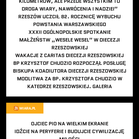
KILOMETRÓW, ALE PRZEDE WSZYSTKIM TO
DROGA WIARY, NAWRÓCENIA I NADZIEI”
RZESZÓW UCZCIŁ 82. ROCZNICĘ WYBUCHU
POWSTANIA WARSZAWSKIEGO
XXXII OGÓLNOPOLSKIE SPOTKANIE
MAŁŻEŃSTW „WESELE WESEL” W DIECEZJI
RZESZOWSKIEJ
WAKACJE Z CARITAS DIECEZJI RZESZOWSKIEJ
BP KRZYSZTOF CHUDZIO ROZPOCZĄŁ POSŁUGĘ
BISKUPA KOADIUTORA DIECEZJI RZESZOWSKIEJ
MODLITWA ZA BP. KRZYSZTOFA CHUDZIO W
KATEDRZE RZESZOWSKIEJ. GALERIA
WIARA.PL
OJCIEC PIO NA WIELKIM EKRANIE
IDŹCIE NA PERYFERIE I BUDUJCIE CYWILIZACJĘ