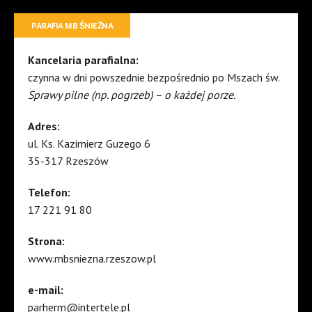
PARAFIA MB ŚNIEŻNA
Kancelaria parafialna:
czynna w dni powszednie bezpośrednio po Mszach św.
Sprawy pilne (np. pogrzeb) – o każdej porze.
Adres:
ul. Ks. Kazimierz Guzego 6
35-317 Rzeszów
Telefon:
17 221 91 80
Strona:
www.mbsniezna.rzeszow.pl
e-mail:
parherm@intertele.pl