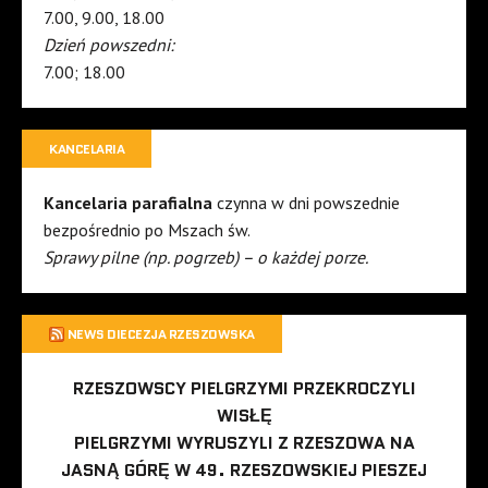
7.00, 9.00, 18.00
Dzień powszedni:
7.00; 18.00
KANCELARIA
Kancelaria parafialna
czynna w dni powszednie
bezpośrednio po Mszach św.
Sprawy pilne (np. pogrzeb) – o każdej porze.
NEWS DIECEZJA RZESZOWSKA
RZESZOWSCY PIELGRZYMI PRZEKROCZYLI
WISŁĘ
PIELGRZYMI WYRUSZYLI Z RZESZOWA NA
JASNĄ GÓRĘ W 49. RZESZOWSKIEJ PIESZEJ