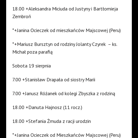
18.00 +Aleksandra Miciuda od Justyny i Bartłomieja
Zembroń
*+Janina Ocieczek od mieszkańców Majscowej (Peru)
*+Mariusz Bursztyn od rodziny Jolanty Czyrek – ks.
Michał poza parafią
Sobota 19 sierpnia
7.00 +Stanisław Drapała od siostry Marii
7.00 +Janusz Różanek od kolegi Zbyszka z rodziną
18.00 +Danuta Hajnosz (11 rocz.)
18.00 +Stefania Żmuda z racji urodzin
*+Janina Ocieczek od Mieszkańców Majscowej (Peru)