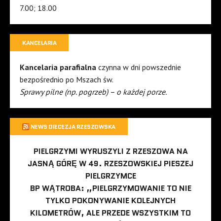
7.00; 18.00
KANCELARIA
Kancelaria parafialna
czynna w dni powszednie
bezpośrednio po Mszach św.
Sprawy pilne (np. pogrzeb) – o każdej porze.
NEWS DIECEZJA RZESZOWSKA
PIELGRZYMI WYRUSZYLI Z RZESZOWA NA
JASNĄ GÓRĘ W 49. RZESZOWSKIEJ PIESZEJ
PIELGRZYMCE
BP WĄTROBA: „PIELGRZYMOWANIE TO NIE
TYLKO POKONYWANIE KOLEJNYCH
KILOMETRÓW, ALE PRZEDE WSZYSTKIM TO