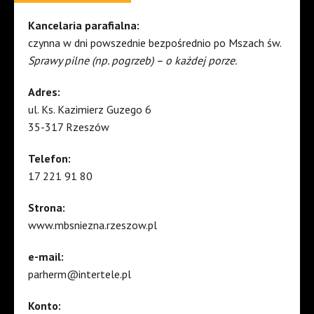
Kancelaria parafialna:
czynna w dni powszednie bezpośrednio po Mszach św.
Sprawy pilne (np. pogrzeb) – o każdej porze.
Adres:
ul. Ks. Kazimierz Guzego 6
35-317 Rzeszów
Telefon:
17 221 91 80
Strona:
www.mbsniezna.rzeszow.pl
e-mail:
parherm@intertele.pl
Konto: