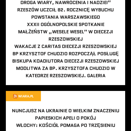
DROGA WIARY, NAWRÓCENIA I NADZIEI”
RZESZÓW UCZCIŁ 82. ROCZNICĘ WYBUCHU
POWSTANIA WARSZAWSKIEGO
XXXII OGÓLNOPOLSKIE SPOTKANIE
MAŁŻEŃSTW „WESELE WESEL” W DIECEZJI
RZESZOWSKIEJ
WAKACJE Z CARITAS DIECEZJI RZESZOWSKIEJ
BP KRZYSZTOF CHUDZIO ROZPOCZĄŁ POSŁUGĘ
BISKUPA KOADIUTORA DIECEZJI RZESZOWSKIEJ
MODLITWA ZA BP. KRZYSZTOFA CHUDZIO W
KATEDRZE RZESZOWSKIEJ. GALERIA
WIARA.PL
NUNCJUSZ NA UKRAINIE O WIELKIM ZNACZENIU
PAPIESKICH APELI O POKÓJ
WŁOCHY: KOŚCIÓŁ POMAGA PO TRZĘSIENIU