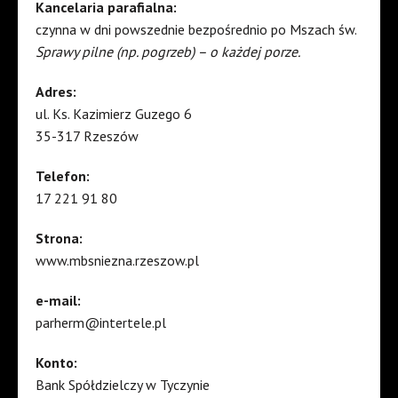
Kancelaria parafialna:
czynna w dni powszednie bezpośrednio po Mszach św.
Sprawy pilne (np. pogrzeb) – o każdej porze.
Adres:
ul. Ks. Kazimierz Guzego 6
35-317 Rzeszów
Telefon:
17 221 91 80
Strona:
www.mbsniezna.rzeszow.pl
e-mail:
parherm@intertele.pl
Konto:
Bank Spółdzielczy w Tyczynie