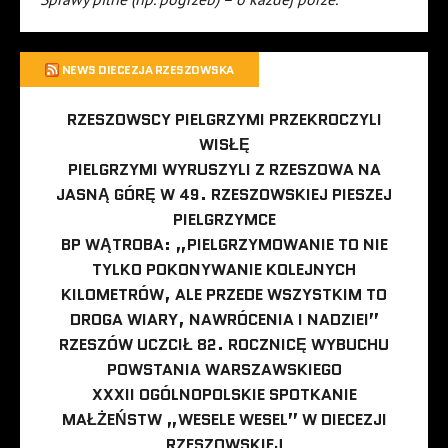
NEWS DIECEZJA RZESZOWSKA
RZESZOWSCY PIELGRZYMI PRZEKROCZYLI
WISŁĘ
PIELGRZYMI WYRUSZYLI Z RZESZOWA NA
JASNĄ GÓRĘ W 49. RZESZOWSKIEJ PIESZEJ
PIELGRZYMCE
BP WĄTROBA: „PIELGRZYMOWANIE TO NIE
TYLKO POKONYWANIE KOLEJNYCH
KILOMETRÓW, ALE PRZEDE WSZYSTKIM TO
DROGA WIARY, NAWRÓCENIA I NADZIEI”
RZESZÓW UCZCIŁ 82. ROCZNICĘ WYBUCHU
POWSTANIA WARSZAWSKIEGO
XXXII OGÓLNOPOLSKIE SPOTKANIE
MAŁŻEŃSTW „WESELE WESEL” W DIECEZJI
RZESZOWSKIEJ