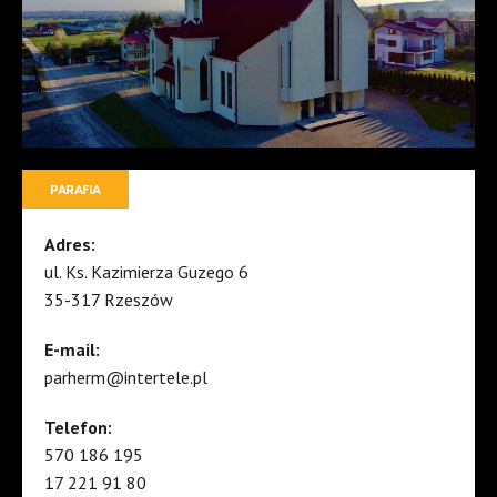
PARAFIA
Adres:
ul. Ks. Kazimierza Guzego 6
35-317 Rzeszów
E-mail:
parherm@intertele.pl
Telefon:
570 186 195
17 221 91 80