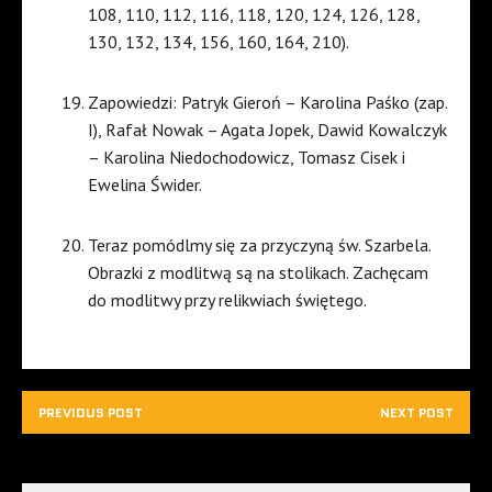
108, 110, 112, 116, 118, 120, 124, 126, 128,
130, 132, 134, 156, 160, 164, 210).
Zapowiedzi: Patryk Gieroń – Karolina Paśko (zap.
I), Rafał Nowak – Agata Jopek, Dawid Kowalczyk
– Karolina Niedochodowicz, Tomasz Cisek i
Ewelina Świder.
Teraz pomódlmy się za przyczyną św. Szarbela.
Obrazki z modlitwą są na stolikach. Zachęcam
do modlitwy przy relikwiach świętego.
PREVIOUS POST
NEXT POST