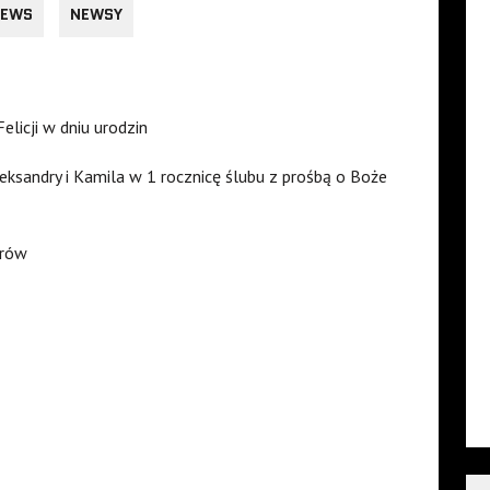
EWS
NEWSY
licji w dniu urodzin
eksandry i Kamila w 1 rocznicę ślubu z prośbą o Boże
arów