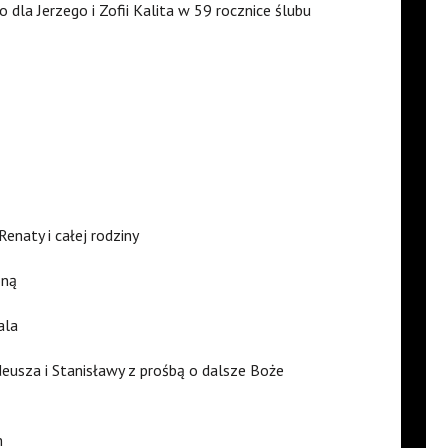
dla Jerzego i Zofii Kalita w 59 rocznice ślubu
enaty i całej rodziny
oną
ala
usza i Stanisławy z prośbą o dalsze Boże
m