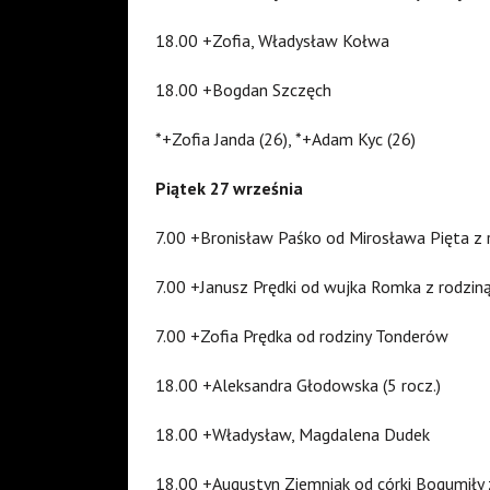
18.00 +Zofia, Władysław Kołwa
18.00 +Bogdan Szczęch
*+Zofia Janda (26), *+Adam Kyc (26)
Piątek 27 września
7.00 +Bronisław Paśko od Mirosława Pięta z 
7.00 +Janusz Prędki od wujka Romka z rodzin
7.00 +Zofia Prędka od rodziny Tonderów
18.00 +Aleksandra Głodowska (5 rocz.)
18.00 +Władysław, Magdalena Dudek
18.00 +Augustyn Ziemniak od córki Bogumił