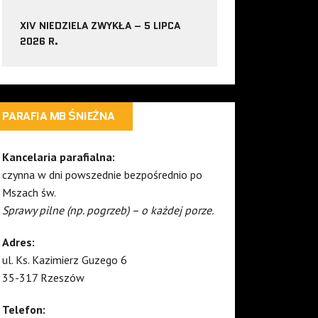
XIV NIEDZIELA ZWYKŁA – 5 LIPCA
2026 R.
PARAFIA MB ŚNIEŻNA
Kancelaria parafialna:
czynna w dni powszednie bezpośrednio po
Mszach św.
Sprawy pilne (np. pogrzeb) – o każdej porze.
Adres:
ul. Ks. Kazimierz Guzego 6
35-317 Rzeszów
Telefon: