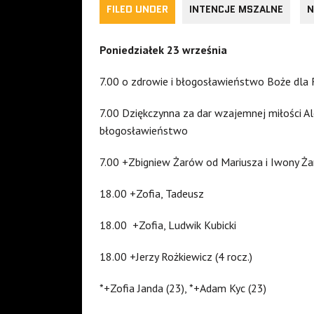
FILED UNDER
INTENCJE MSZALNE
N
Poniedziałek 23 września
7.00 o zdrowie i błogosławieństwo Boże dla Fe
7.00 Dziękczynna za dar wzajemnej miłości Al
błogosławieństwo
7.00 +Zbigniew Żarów od Mariusza i Iwony Ż
18.00 +Zofia, Tadeusz
18.00 +Zofia, Ludwik Kubicki
18.00 +Jerzy Rożkiewicz (4 rocz.)
*+Zofia Janda (23), *+Adam Kyc (23)