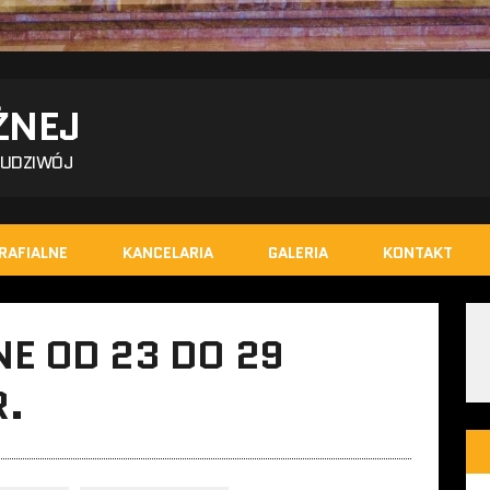
ŻNEJ
BUDZIWÓJ
RAFIALNE
KANCELARIA
GALERIA
KONTAKT
E OD 23 DO 29
R.