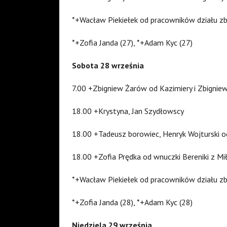
*+Wacław Piekiełek od pracowników działu zb
*+Zofia Janda (27), *+Adam Kyc (27)
Sobota 28 września
7.00 +Zbigniew Żarów od Kazimiery i Zbigni
18.00 +Krystyna, Jan Szydłowscy
18.00 +Tadeusz borowiec, Henryk Wojturski o
18.00 +Zofia Prędka od wnuczki Bereniki z M
*+Wacław Piekiełek od pracowników działu zb
*+Zofia Janda (28), *+Adam Kyc (28)
Niedziela 29 września