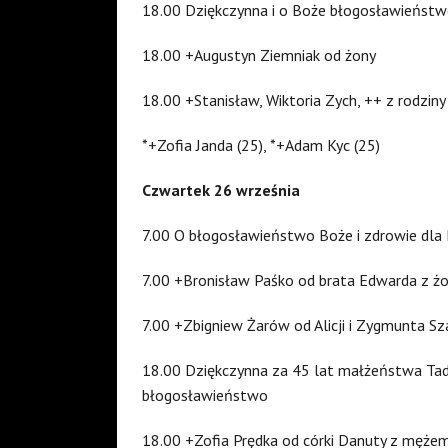
18.00 Dziękczynna i o Boże błogosławieństwo 
18.00 +Augustyn Ziemniak od żony
18.00 +Stanisław, Wiktoria Zych, ++ z rodziny
*+Zofia Janda (25), *+Adam Kyc (25)
Czwartek 26 września
7.00 O błogosławieństwo Boże i zdrowie dla R
7.00 +Bronisław Paśko od brata Edwarda z ż
7.00 +Zbigniew Żarów od Alicji i Zygmunta Sz
18.00 Dziękczynna za 45 lat małżeństwa Tade
błogosławieństwo
18.00 +Zofia Prędka od córki Danuty z męże