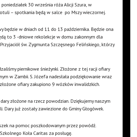
oniedziałek 30 września róża Alicji Szura, w
Kotuli – spotkania będą w salce po Mszy wieczornej.
 będzie w dniach od 11 do 13 października. Będzie ona
 Będą to 3 -dniowe rekolekcje w domu zakonnym dla
Przyjaciół św. Zygmunta Szczęsnego Felińskiego, którzy
zaliśmy piernikowe śnieżynki. Złożone z tej racji ofiary
ym w Zambii. S. Józefa nadesłała podziękowanie wraz
złożone ofiary zakupiono 9 wózków inwalidzkich.
e dary złożone na rzecz powodzian. Dziękujemy naszym
i. Dary już zostały zawiezione do Gminy Głogówek.
 puszek na pomoc poszkodowanym przez powódź.
zkolnego Koła Caritas za posługę.