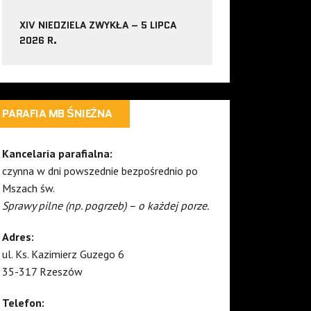
XIV NIEDZIELA ZWYKŁA – 5 LIPCA
2026 R.
PARAFIA MB ŚNIEŻNA
Kancelaria parafialna:
czynna w dni powszednie bezpośrednio po
Mszach św.
Sprawy pilne (np. pogrzeb) – o każdej porze.
Adres:
ul. Ks. Kazimierz Guzego 6
35-317 Rzeszów
Telefon: