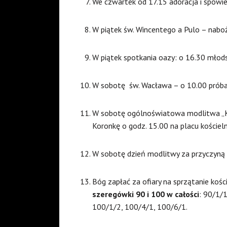
We czwartek od 17.15 adoracja i spow
W piątek św. Wincentego a Pulo – nabo
W piątek spotkania oazy: o 16.30 młods
W sobotę św. Wacława – o 10.00 próba
W sobotę ogólnoświatowa modlitwa „Ko
Koronkę o godz. 15.00 na placu kościel
W sobotę dzień modlitwy za przyczyną 
Bóg zapłać za ofiary na sprzątanie kości
szeregówki 90 i 100 w całości
: 90/1/1
100/1/2, 100/4/1, 100/6/1.