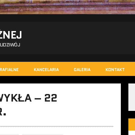
ŻNEJ
BUDZIWÓJ
RAFIALNE
KANCELARIA
GALERIA
KONTAKT
WYKŁA – 22
R.