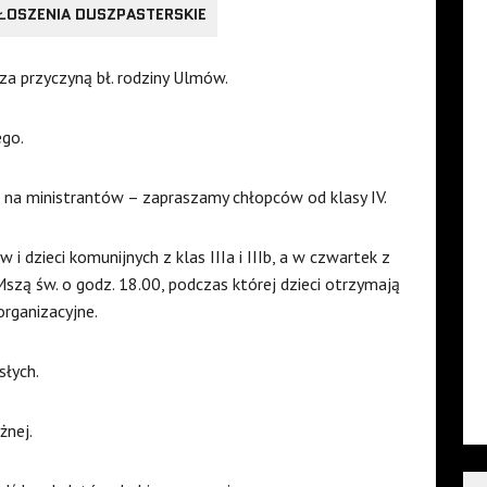
ŁOSZENIA DUSZPASTERSKIE
za przyczyną bł. rodziny Ulmów.
go.
na ministrantów – zapraszamy chłopców od klasy IV.
i dzieci komunijnych z klas IIIa i IIIb, a w czwartek z
ę Mszą św. o godz. 18.00, podczas której dzieci otrzymają
organizacyjne.
słych.
żnej.