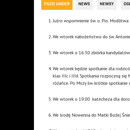
FILED UNDER
NEWS
NEWSY
OG
Jutro wspomnienie św. o. Pio. Modlitwa 
We wtorek nabożeństwo do św. Antonie
We wtorek o 16.30 zbiórka kandydatów 
We wtorek będzie spotkanie dla rodziców 
klas IIIc i IIId. Spotkania rozpoczną si
różańce. Po Mszy św. krótkie spotkanie 
We wtorek o 19.00 katecheza dla doro
We środę Nowenna do Matki Bożej Śnie