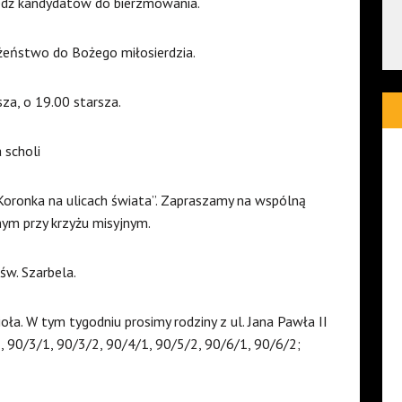
iedź kandydatów do bierzmowania.
żeństwo do Bożego miłosierdzia.
za, o 19.00 starsza.
 scholi
ronka na ulicach świata”. Zapraszamy na wspólną
nym przy krzyżu misyjnym.
św. Szarbela.
oła. W tym tygodniu prosimy rodziny z ul. Jana Pawła II
, 90/3/1, 90/3/2, 90/4/1, 90/5/2, 90/6/1, 90/6/2;