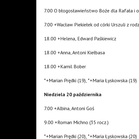
7.00 O błogosławieństwo Boże dla Rafała i 
7.00 +Wacław Piekiełek od córki Urszuli z rod
18.00 +Helena, Edward Paśkiewicz
18.00 +Anna, Antoni Kiełbasa
18.00 +Kamil Bober
*+Marian Prędki (19), *+Maria Łyskowska (19)
Niedziela 20 października
7.00 +Albina, Antoni Goś
9.00 +Roman Michno (35 rocz.)
*+Marian Prędki (20), *+Maria Łyskowska (20)