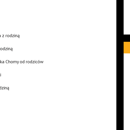
 z rodziną
rodziną
zka Chomy od rodziców
i
dziną