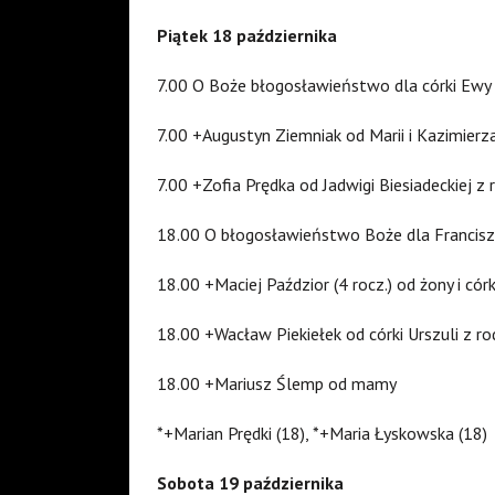
Piątek 18 października
7.00 O Boże błogosławieństwo dla córki Ewy
7.00 +Augustyn Ziemniak od Marii i Kazimierza
7.00 +Zofia Prędka od Jadwigi Biesiadeckiej z 
18.00 O błogosławieństwo Boże dla Francis
18.00 +Maciej Paździor (4 rocz.) od żony i córk
18.00 +Wacław Piekiełek od córki Urszuli z ro
18.00 +Mariusz Ślemp od mamy
*+Marian Prędki (18), *+Maria Łyskowska (18)
Sobota 19 października