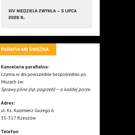
XIV NIEDZIELA ZWYKŁA – 5 LIPCA
2026 R.
PARAFIA MB ŚNIEŻNA
Kancelaria parafialna:
czynna w dni powszednie bezpośrednio po
Mszach św.
Sprawy pilne (np. pogrzeb) – o każdej porze.
Adres:
ul. Ks. Kazimierz Guzego 6
35-317 Rzeszów
Telefon: