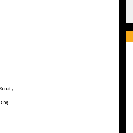
 Renaty
dziną