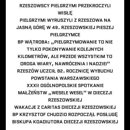
RZESZOWSCY PIELGRZYMI PRZEKROCZYLI
WISŁĘ
PIELGRZYMI WYRUSZYLI Z RZESZOWA NA
JASNĄ GÓRĘ W 49. RZESZOWSKIEJ PIESZEJ
PIELGRZYMCE
BP WĄTROBA: „PIELGRZYMOWANIE TO NIE
TYLKO POKONYWANIE KOLEJNYCH
KILOMETRÓW, ALE PRZEDE WSZYSTKIM TO
DROGA WIARY, NAWRÓCENIA I NADZIEI”
RZESZÓW UCZCIŁ 82. ROCZNICĘ WYBUCHU
POWSTANIA WARSZAWSKIEGO
XXXII OGÓLNOPOLSKIE SPOTKANIE
MAŁŻEŃSTW „WESELE WESEL” W DIECEZJI
RZESZOWSKIEJ
WAKACJE Z CARITAS DIECEZJI RZESZOWSKIEJ
BP KRZYSZTOF CHUDZIO ROZPOCZĄŁ POSŁUGĘ
BISKUPA KOADIUTORA DIECEZJI RZESZOWSKIEJ