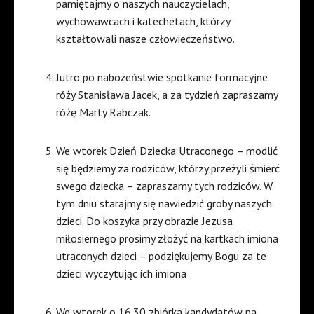
pamiętajmy o naszych nauczycielach,
wychowawcach i katechetach, którzy
kształtowali nasze człowieczeństwo.
Jutro po nabożeństwie spotkanie formacyjne
róży Stanisława Jacek, a za tydzień zapraszamy
różę Marty Rabczak.
We wtorek Dzień Dziecka Utraconego – modlić
się będziemy za rodziców, którzy przeżyli śmierć
swego dziecka – zapraszamy tych rodziców. W
tym dniu starajmy się nawiedzić groby naszych
dzieci. Do koszyka przy obrazie Jezusa
miłosiernego prosimy złożyć na kartkach imiona
utraconych dzieci – podziękujemy Bogu za te
dzieci wyczytując ich imiona
We wtorek o 16.30 zbiórka kandydatów na