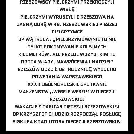
RZESZOWSCY PIELGRZYMI PRZEKROCZYLI
WISŁĘ
PIELGRZYMI WYRUSZYLI Z RZESZOWA NA
JASNĄ GÓRĘ W 49. RZESZOWSKIEJ PIESZEJ
PIELGRZYMCE
BP WĄTROBA: „PIELGRZYMOWANIE TO NIE
TYLKO POKONYWANIE KOLEJNYCH
KILOMETRÓW, ALE PRZEDE WSZYSTKIM TO
DROGA WIARY, NAWRÓCENIA I NADZIEI”
RZESZÓW UCZCIŁ 82. ROCZNICĘ WYBUCHU
POWSTANIA WARSZAWSKIEGO
XXXII OGÓLNOPOLSKIE SPOTKANIE
MAŁŻEŃSTW „WESELE WESEL” W DIECEZJI
RZESZOWSKIEJ
WAKACJE Z CARITAS DIECEZJI RZESZOWSKIEJ
BP KRZYSZTOF CHUDZIO ROZPOCZĄŁ POSŁUGĘ
BISKUPA KOADIUTORA DIECEZJI RZESZOWSKIEJ