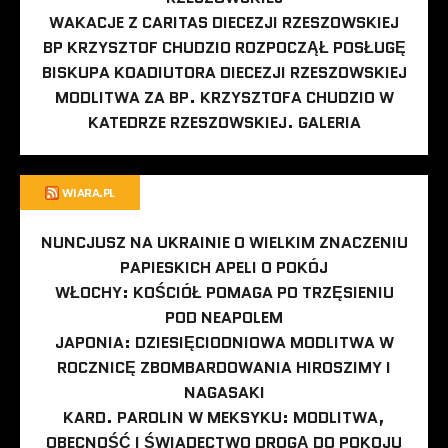
WAKACJE Z CARITAS DIECEZJI RZESZOWSKIEJ
BP KRZYSZTOF CHUDZIO ROZPOCZĄŁ POSŁUGĘ
BISKUPA KOADIUTORA DIECEZJI RZESZOWSKIEJ
MODLITWA ZA BP. KRZYSZTOFA CHUDZIO W
KATEDRZE RZESZOWSKIEJ. GALERIA
WIARA.PL
NUNCJUSZ NA UKRAINIE O WIELKIM ZNACZENIU
PAPIESKICH APELI O POKÓJ
WŁOCHY: KOŚCIÓŁ POMAGA PO TRZĘSIENIU
POD NEAPOLEM
JAPONIA: DZIESIĘCIODNIOWA MODLITWA W
ROCZNICĘ ZBOMBARDOWANIA HIROSZIMY I
NAGASAKI
KARD. PAROLIN W MEKSYKU: MODLITWA,
OBECNOŚĆ I ŚWIADECTWO DROGĄ DO POKOJU