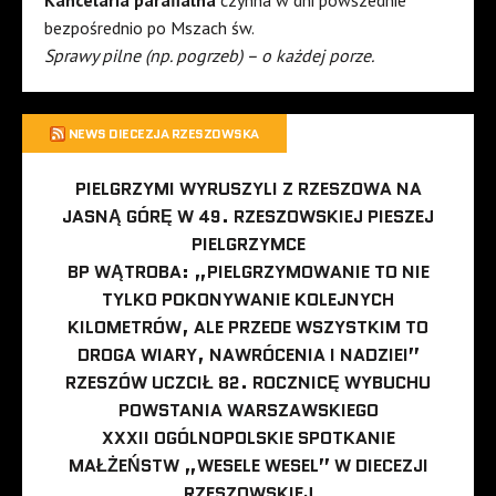
Kancelaria parafialna
czynna w dni powszednie
bezpośrednio po Mszach św.
Sprawy pilne (np. pogrzeb) – o każdej porze.
NEWS DIECEZJA RZESZOWSKA
PIELGRZYMI WYRUSZYLI Z RZESZOWA NA
JASNĄ GÓRĘ W 49. RZESZOWSKIEJ PIESZEJ
PIELGRZYMCE
BP WĄTROBA: „PIELGRZYMOWANIE TO NIE
TYLKO POKONYWANIE KOLEJNYCH
KILOMETRÓW, ALE PRZEDE WSZYSTKIM TO
DROGA WIARY, NAWRÓCENIA I NADZIEI”
RZESZÓW UCZCIŁ 82. ROCZNICĘ WYBUCHU
POWSTANIA WARSZAWSKIEGO
XXXII OGÓLNOPOLSKIE SPOTKANIE
MAŁŻEŃSTW „WESELE WESEL” W DIECEZJI
RZESZOWSKIEJ