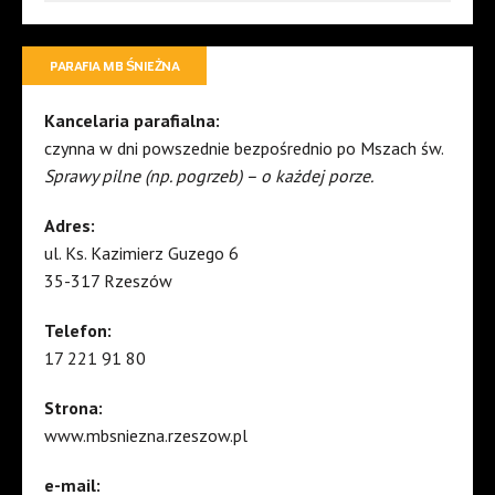
PARAFIA MB ŚNIEŻNA
Kancelaria parafialna:
czynna w dni powszednie bezpośrednio po Mszach św.
Sprawy pilne (np. pogrzeb) – o każdej porze.
Adres:
ul. Ks. Kazimierz Guzego 6
35-317 Rzeszów
Telefon:
17 221 91 80
Strona:
www.mbsniezna.rzeszow.pl
e-mail: