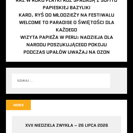
RAZ W ROKU PLATKI RÓŻ SPADAJĄ Z SUFITU
PAPIESKIEJ BAZYLIKI
KARD. RYŚ DO MŁODZIEŻY NA FESTIWALU
WELCOME TO PARADISE O ŚWIĘTOŚCI DLA
KAŻDEGO
WIZYTA PAPIEŻA W PERU: NADZIEJA DLA
NARODU POSZUKUJĄCEGO POKOJU
PODCZAS UPAŁÓW UWAŻAJ NA OZON
NEWS
XVII NIEDZIELA ZWYKŁA – 26 LIPCA 2026