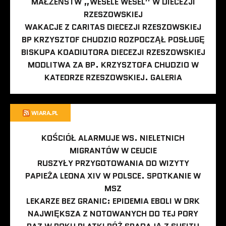
MAŁŻEŃSTW „WESELE WESEL” W DIECEZJI
RZESZOWSKIEJ
WAKACJE Z CARITAS DIECEZJI RZESZOWSKIEJ
BP KRZYSZTOF CHUDZIO ROZPOCZĄŁ POSŁUGĘ
BISKUPA KOADIUTORA DIECEZJI RZESZOWSKIEJ
MODLITWA ZA BP. KRZYSZTOFA CHUDZIO W
KATEDRZE RZESZOWSKIEJ. GALERIA
WIARA.PL
KOŚCIÓŁ ALARMUJE WS. NIELETNICH
MIGRANTÓW W CEUCIE
RUSZYŁY PRZYGOTOWANIA DO WIZYTY
PAPIEŻA LEONA XIV W POLSCE. SPOTKANIE W
MSZ
LEKARZE BEZ GRANIC: EPIDEMIA EBOLI W DRK
NAJWIĘKSZA Z NOTOWANYCH DO TEJ PORY