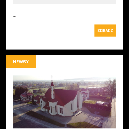
…
ZOBACZ
NEWSY