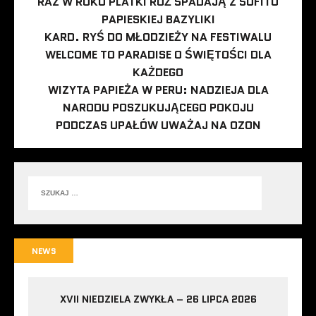
RAZ W ROKU PLATKI RÓŻ SPADAJĄ Z SUFITU
PAPIESKIEJ BAZYLIKI
KARD. RYŚ DO MŁODZIEŻY NA FESTIWALU
WELCOME TO PARADISE O ŚWIĘTOŚCI DLA
KAŻDEGO
WIZYTA PAPIEŻA W PERU: NADZIEJA DLA
NARODU POSZUKUJĄCEGO POKOJU
PODCZAS UPAŁÓW UWAŻAJ NA OZON
NEWS
XVII NIEDZIELA ZWYKŁA – 26 LIPCA 2026