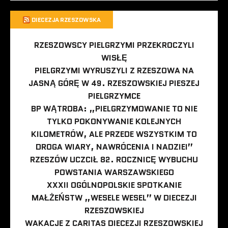
DIECEZJA RZESZOWSKA
RZESZOWSCY PIELGRZYMI PRZEKROCZYLI
WISŁĘ
PIELGRZYMI WYRUSZYLI Z RZESZOWA NA
JASNĄ GÓRĘ W 49. RZESZOWSKIEJ PIESZEJ
PIELGRZYMCE
BP WĄTROBA: „PIELGRZYMOWANIE TO NIE
TYLKO POKONYWANIE KOLEJNYCH
KILOMETRÓW, ALE PRZEDE WSZYSTKIM TO
DROGA WIARY, NAWRÓCENIA I NADZIEI”
RZESZÓW UCZCIŁ 82. ROCZNICĘ WYBUCHU
POWSTANIA WARSZAWSKIEGO
XXXII OGÓLNOPOLSKIE SPOTKANIE
MAŁŻEŃSTW „WESELE WESEL” W DIECEZJI
RZESZOWSKIEJ
WAKACJE Z CARITAS DIECEZJI RZESZOWSKIEJ