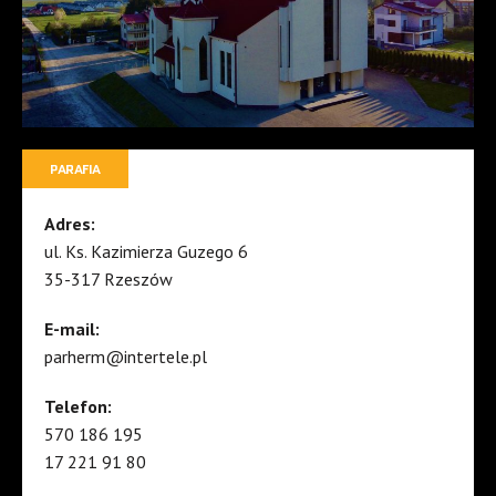
PARAFIA
Adres:
ul. Ks. Kazimierza Guzego 6
35-317 Rzeszów
E-mail:
parherm@intertele.pl
Telefon:
570 186 195
17 221 91 80