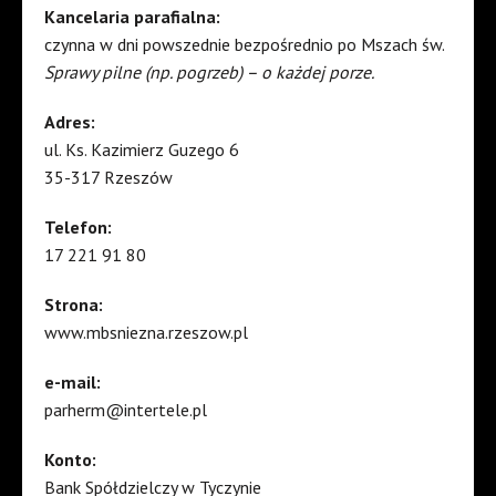
Kancelaria parafialna:
czynna w dni powszednie bezpośrednio po Mszach św.
Sprawy pilne (np. pogrzeb) – o każdej porze.
Adres:
ul. Ks. Kazimierz Guzego 6
35-317 Rzeszów
Telefon:
17 221 91 80
Strona:
www.mbsniezna.rzeszow.pl
e-mail:
parherm@intertele.pl
Konto:
Bank Spółdzielczy w Tyczynie