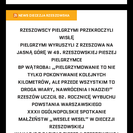
NEWS DIECEZJA RZESZOWSKA
RZESZOWSCY PIELGRZYMI PRZEKROCZYLI
WISŁĘ
PIELGRZYMI WYRUSZYLI Z RZESZOWA NA
JASNĄ GÓRĘ W 49. RZESZOWSKIEJ PIESZEJ
PIELGRZYMCE
BP WĄTROBA: „PIELGRZYMOWANIE TO NIE
TYLKO POKONYWANIE KOLEJNYCH
KILOMETRÓW, ALE PRZEDE WSZYSTKIM TO
DROGA WIARY, NAWRÓCENIA I NADZIEI”
RZESZÓW UCZCIŁ 82. ROCZNICĘ WYBUCHU
POWSTANIA WARSZAWSKIEGO
XXXII OGÓLNOPOLSKIE SPOTKANIE
MAŁŻEŃSTW „WESELE WESEL” W DIECEZJI
RZESZOWSKIEJ