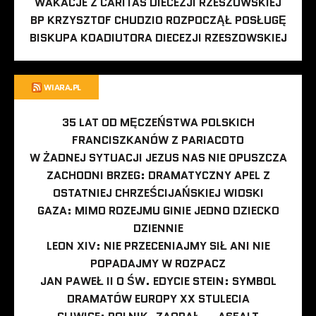
WAKACJE Z CARITAS DIECEZJI RZESZOWSKIEJ
BP KRZYSZTOF CHUDZIO ROZPOCZĄŁ POSŁUGĘ
BISKUPA KOADIUTORA DIECEZJI RZESZOWSKIEJ
WIARA.PL
35 LAT OD MĘCZEŃSTWA POLSKICH
FRANCISZKANÓW Z PARIACOTO
W ŻADNEJ SYTUACJI JEZUS NAS NIE OPUSZCZA
ZACHODNI BRZEG: DRAMATYCZNY APEL Z
OSTATNIEJ CHRZEŚCIJAŃSKIEJ WIOSKI
GAZA: MIMO ROZEJMU GINIE JEDNO DZIECKO
DZIENNIE
LEON XIV: NIE PRZECENIAJMY SIŁ ANI NIE
POPADAJMY W ROZPACZ
JAN PAWEŁ II O ŚW. EDYCIE STEIN: SYMBOL
DRAMATÓW EUROPY XX STULECIA