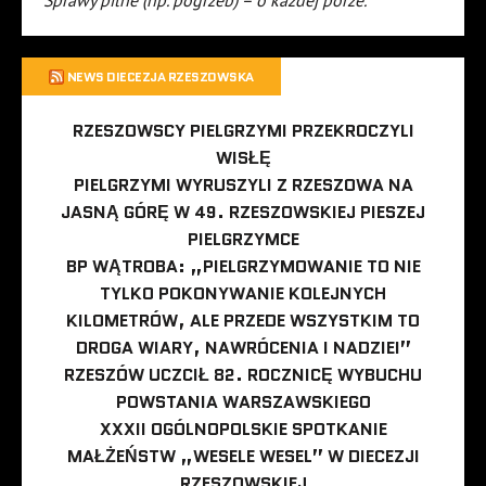
Sprawy pilne (np. pogrzeb) – o każdej porze.
NEWS DIECEZJA RZESZOWSKA
RZESZOWSCY PIELGRZYMI PRZEKROCZYLI
WISŁĘ
PIELGRZYMI WYRUSZYLI Z RZESZOWA NA
JASNĄ GÓRĘ W 49. RZESZOWSKIEJ PIESZEJ
PIELGRZYMCE
BP WĄTROBA: „PIELGRZYMOWANIE TO NIE
TYLKO POKONYWANIE KOLEJNYCH
KILOMETRÓW, ALE PRZEDE WSZYSTKIM TO
DROGA WIARY, NAWRÓCENIA I NADZIEI”
RZESZÓW UCZCIŁ 82. ROCZNICĘ WYBUCHU
POWSTANIA WARSZAWSKIEGO
XXXII OGÓLNOPOLSKIE SPOTKANIE
MAŁŻEŃSTW „WESELE WESEL” W DIECEZJI
RZESZOWSKIEJ