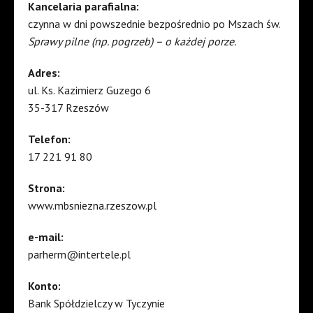
Kancelaria parafialna:
czynna w dni powszednie bezpośrednio po Mszach św.
Sprawy pilne (np. pogrzeb) – o każdej porze.
Adres:
ul. Ks. Kazimierz Guzego 6
35-317 Rzeszów
Telefon:
17 221 91 80
Strona:
www.mbsniezna.rzeszow.pl
e-mail:
parherm@intertele.pl
Konto:
Bank Spółdzielczy w Tyczynie