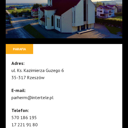
PARAFIA
Adres:
ul. Ks. Kazimierza Guzego 6
35-317 Rzeszów
E-mail:
parherm@intertele.pl
Telefon:
570 186 195
17 221 91 80