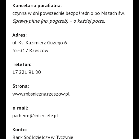
Kancelaria parafialna:
czynna w dni powszednie bezpośrednio po Mszach św.
Sprawy pilne (np. pogrzeb) – o każdej porze.
Adres:
ul. Ks. Kazimierz Guzego 6
35-317 Rzeszów
Telefon:
17 221 91 80
Strona:
www.mbsniezna.rzeszow.pl
e-mail:
parherm@intertele.pl
Konto:
Bank Spółdzielczy w Tyczynie