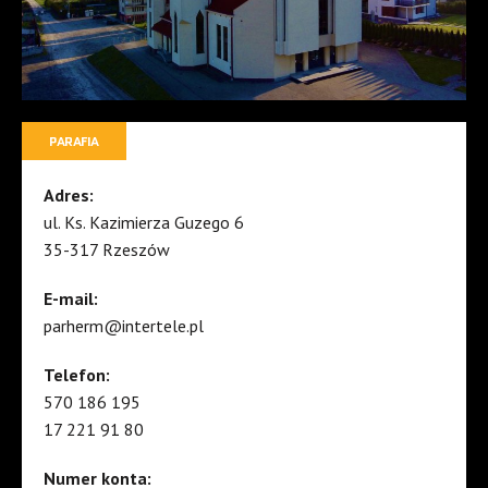
PARAFIA
Adres:
ul. Ks. Kazimierza Guzego 6
35-317 Rzeszów
E-mail:
parherm@intertele.pl
Telefon:
570 186 195
17 221 91 80
Numer konta: