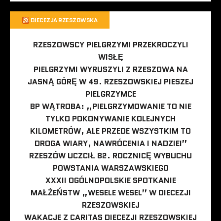
DIECEZJA RZESZOWSKA
RZESZOWSCY PIELGRZYMI PRZEKROCZYLI
WISŁĘ
PIELGRZYMI WYRUSZYLI Z RZESZOWA NA
JASNĄ GÓRĘ W 49. RZESZOWSKIEJ PIESZEJ
PIELGRZYMCE
BP WĄTROBA: „PIELGRZYMOWANIE TO NIE
TYLKO POKONYWANIE KOLEJNYCH
KILOMETRÓW, ALE PRZEDE WSZYSTKIM TO
DROGA WIARY, NAWRÓCENIA I NADZIEI”
RZESZÓW UCZCIŁ 82. ROCZNICĘ WYBUCHU
POWSTANIA WARSZAWSKIEGO
XXXII OGÓLNOPOLSKIE SPOTKANIE
MAŁŻEŃSTW „WESELE WESEL” W DIECEZJI
RZESZOWSKIEJ
WAKACJE Z CARITAS DIECEZJI RZESZOWSKIEJ