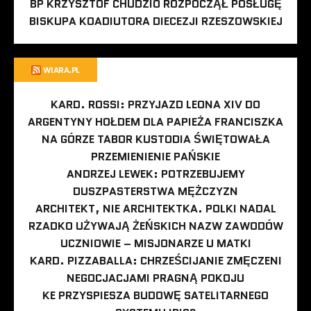
BP KRZYSZTOF CHUDZIO ROZPOCZĄŁ POSŁUGĘ
BISKUPA KOADIUTORA DIECEZJI RZESZOWSKIEJ
WIARA.PL
KARD. ROSSI: PRZYJAZD LEONA XIV DO
ARGENTYNY HOŁDEM DLA PAPIEŻA FRANCISZKA
NA GÓRZE TABOR KUSTODIA ŚWIĘTOWAŁA
PRZEMIENIENIE PAŃSKIE
ANDRZEJ LEWEK: POTRZEBUJEMY
DUSZPASTERSTWA MĘŻCZYZN
ARCHITEKT, NIE ARCHITEKTKA. POLKI NADAL
RZADKO UŻYWAJĄ ŻEŃSKICH NAZW ZAWODÓW
UCZNIOWIE – MISJONARZE U MATKI
KARD. PIZZABALLA: CHRZEŚCIJANIE ZMĘCZENI
NEGOCJACJAMI PRAGNĄ POKOJU
KE PRZYSPIESZA BUDOWĘ SATELITARNEGO