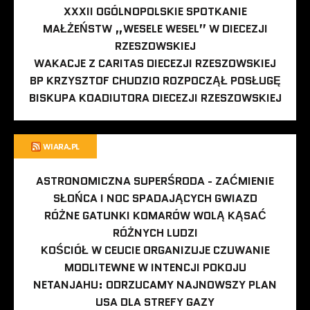
XXXII OGÓLNOPOLSKIE SPOTKANIE
MAŁŻEŃSTW „WESELE WESEL” W DIECEZJI
RZESZOWSKIEJ
WAKACJE Z CARITAS DIECEZJI RZESZOWSKIEJ
BP KRZYSZTOF CHUDZIO ROZPOCZĄŁ POSŁUGĘ
BISKUPA KOADIUTORA DIECEZJI RZESZOWSKIEJ
WIARA.PL
ASTRONOMICZNA SUPERŚRODA - ZAĆMIENIE
SŁOŃCA I NOC SPADAJĄCYCH GWIAZD
RÓŻNE GATUNKI KOMARÓW WOLĄ KĄSAĆ
RÓŻNYCH LUDZI
KOŚCIÓŁ W CEUCIE ORGANIZUJE CZUWANIE
MODLITEWNE W INTENCJI POKOJU
NETANJAHU: ODRZUCAMY NAJNOWSZY PLAN
USA DLA STREFY GAZY