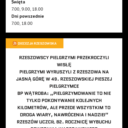
Święta
7.00, 9.00, 18.00
Dni powszednie
7.00, 18.00
DIECEZJA RZESZOWSKA
RZESZOWSCY PIELGRZYMI PRZEKROCZYLI
WISŁĘ
PIELGRZYMI WYRUSZYLI Z RZESZOWA NA
JASNĄ GÓRĘ W 49. RZESZOWSKIEJ PIESZEJ
PIELGRZYMCE
BP WĄTROBA: „PIELGRZYMOWANIE TO NIE
TYLKO POKONYWANIE KOLEJNYCH
KILOMETRÓW, ALE PRZEDE WSZYSTKIM TO
DROGA WIARY, NAWRÓCENIA I NADZIEI”
RZESZÓW UCZCIŁ 82. ROCZNICĘ WYBUCHU