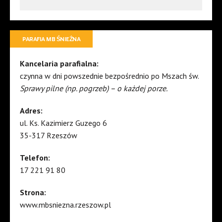
PARAFIA MB ŚNIEŻNA
Kancelaria parafialna:
czynna w dni powszednie bezpośrednio po Mszach św.
Sprawy pilne (np. pogrzeb) – o każdej porze.
Adres:
ul. Ks. Kazimierz Guzego 6
35-317 Rzeszów
Telefon:
17 221 91 80
Strona:
www.mbsniezna.rzeszow.pl