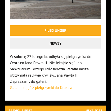
FILED UNDER
NEWSY
W sobotę 27 lutego br. odbyła się pielgrzymka do
Centrum Jana Pawła II „Nie lękajcie się” i do
Sanktuarium Bożego Miłosierdzia. Parafia nasza
otrzymała relikwie krwi św. Jana Pawła II.
Zapraszamy do galerii:
Galeria zdjęć z pielgrzymki do Krakowa
PREVIOUS POST
NEXT POST