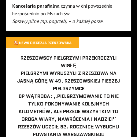
Kancelaria parafialna
czynna w dni powszednie
bezpośrednio po Mszach św.
Sprawy pilne (np. pogrzeb) – o każdej porze.
NEWS DIECEZJA RZESZOWSKA
RZESZOWSCY PIELGRZYMI PRZEKROCZYLI
WISŁĘ
PIELGRZYMI WYRUSZYLI Z RZESZOWA NA
JASNĄ GÓRĘ W 49. RZESZOWSKIEJ PIESZEJ
PIELGRZYMCE
BP WĄTROBA: „PIELGRZYMOWANIE TO NIE
TYLKO POKONYWANIE KOLEJNYCH
KILOMETRÓW, ALE PRZEDE WSZYSTKIM TO
DROGA WIARY, NAWRÓCENIA I NADZIEI”
RZESZÓW UCZCIŁ 82. ROCZNICĘ WYBUCHU
POWSTANIA WARSZAWSKIEGO