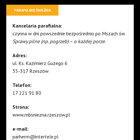
PARAFIA MB ŚNIEŻNA
Kancelaria parafialna:
czynna w dni powszednie bezpośrednio po Mszach św.
Sprawy pilne (np. pogrzeb) – o każdej porze.
Adres:
ul. Ks. Kazimierz Guzego 6
35-317 Rzeszów
Telefon:
17 221 91 80
Strona:
www.mbsniezna.rzeszow.pl
e-mail:
parherm@intertele.pl