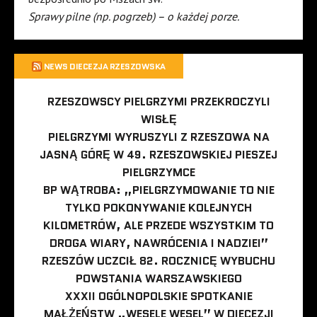
Sprawy pilne (np. pogrzeb) – o każdej porze.
NEWS DIECEZJA RZESZOWSKA
RZESZOWSCY PIELGRZYMI PRZEKROCZYLI
WISŁĘ
PIELGRZYMI WYRUSZYLI Z RZESZOWA NA
JASNĄ GÓRĘ W 49. RZESZOWSKIEJ PIESZEJ
PIELGRZYMCE
BP WĄTROBA: „PIELGRZYMOWANIE TO NIE
TYLKO POKONYWANIE KOLEJNYCH
KILOMETRÓW, ALE PRZEDE WSZYSTKIM TO
DROGA WIARY, NAWRÓCENIA I NADZIEI”
RZESZÓW UCZCIŁ 82. ROCZNICĘ WYBUCHU
POWSTANIA WARSZAWSKIEGO
XXXII OGÓLNOPOLSKIE SPOTKANIE
MAŁŻEŃSTW „WESELE WESEL” W DIECEZJI