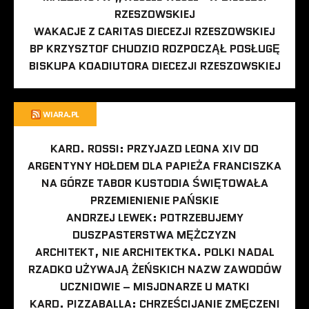
RZESZOWSKIEJ
WAKACJE Z CARITAS DIECEZJI RZESZOWSKIEJ
BP KRZYSZTOF CHUDZIO ROZPOCZĄŁ POSŁUGĘ
BISKUPA KOADIUTORA DIECEZJI RZESZOWSKIEJ
WIARA.PL
KARD. ROSSI: PRZYJAZD LEONA XIV DO
ARGENTYNY HOŁDEM DLA PAPIEŻA FRANCISZKA
NA GÓRZE TABOR KUSTODIA ŚWIĘTOWAŁA
PRZEMIENIENIE PAŃSKIE
ANDRZEJ LEWEK: POTRZEBUJEMY
DUSZPASTERSTWA MĘŻCZYZN
ARCHITEKT, NIE ARCHITEKTKA. POLKI NADAL
RZADKO UŻYWAJĄ ŻEŃSKICH NAZW ZAWODÓW
UCZNIOWIE – MISJONARZE U MATKI
KARD. PIZZABALLA: CHRZEŚCIJANIE ZMĘCZENI